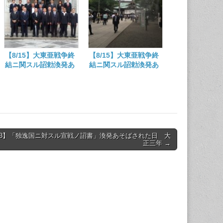
【8/15】大東亜戦争終
【8/15】大東亜戦争終
結ニ関スル詔勅渙発あ
結ニ関スル詔勅渙発あ
そばされた日
そばされた日
/23】「独逸国ニ対スル宣戦ノ詔書」渙発あそばされた日 大
正三年 →