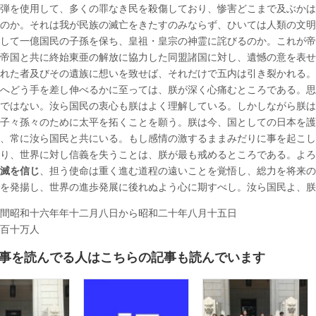
弾を使用して、多くの罪なき民を殺傷しており、惨害どこまで及ぶかは
のか。それは我が民族の滅亡をきたすのみならず、ひいては人類の文明
して一億国民の子孫を保ち、皇祖・皇宗の神霊に詫びるのか。これが帝
帝国と共に終始東亜の解放に協力した同盟諸国に対し、遺憾の意を表せ
れた者及びその遺族に想いを致せば、それだけで五内は引き裂かれる。
へどう手を差し伸べるかに至っては、朕が深く心痛むところである。思
ではない。汝ら国民の衷心も朕はよく理解している。しかしながら朕は
子々孫々のために太平を拓くことを願う。朕は今、国としての日本を護
、常に汝ら国民と共にいる。もし感情の激するままみだりに事を起こし
り、世界に対し信義を失うことは、朕が最も戒めるところである。よろ
滅を信じ
、担う使命は重く進む道程の遠いことを覚悟し、総力を将来の
を発揚し、世界の進歩発展に後れぬよう心に期すべし。汝ら国民よ、朕
間昭和十六年年十二月八日から昭和二十年八月十五日
百十万人
事を読んでる人はこちらの記事も読んでいます