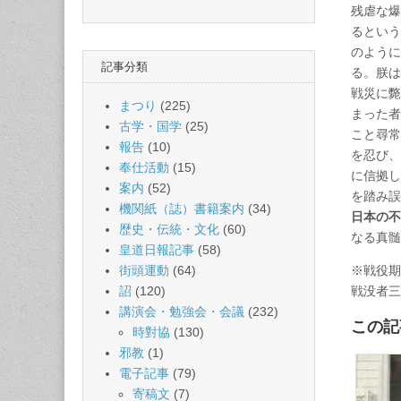
残虐な爆
るという
のように
記事分類
る。朕は
戦災に斃
まつり
(225)
まった者
古学・国学
(25)
こと尋常
報告
(10)
を忍び、
奉仕活動
(15)
に信拠し
案内
(52)
を踏み誤
機関紙（誌）書籍案内
(34)
日本の不
歴史・伝統・文化
(60)
なる真髄
皇道日報記事
(58)
※戦役期
街頭運動
(64)
戦没者三
詔
(120)
講演会・勉強会・会議
(232)
この記
時對協
(130)
邪教
(1)
電子記事
(79)
寄稿文
(7)