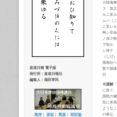
カ陸海将
ス 加之
ルニ至ル
ムハ（
ニ至レル
殉シ非命
ノ深ク軫
ヲ知ル 
シ得テ 
（しげ）
孫相伝へ
皇道日報 電子版
誓テ国体
発行所：皇道日報社
日 
編集人：福田草民
※謹解
「
に告ぐ。
国民の健
先に米英
ようなこ
の奉公、
敬神
｜
崇祖
｜
尊皇
｜
時対協