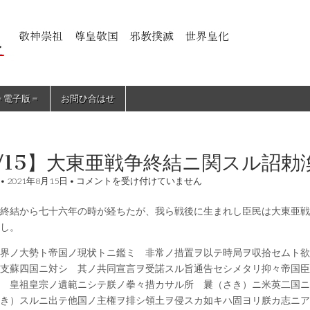
＝電子版＝
お問ひ合はせ
/15】大東亜戦争終結ニ関スル詔
【8/15】
•
2021年8月15日
•
コメントを受け付けていません
大
東
終結から七十六年の時が経ちたが、我ら戦後に生まれし臣民は大東亜戦
亜
戦
し。
争
終
界ノ大勢ト帝国ノ現状トニ鑑ミ 非常ノ措置ヲ以テ時局ヲ収拾セムト欲
結
支蘇四国ニ対シ 其ノ共同宣言ヲ受諾スル旨通告セシメタリ抑々帝国臣
ニ
関
 皇祖皇宗ノ遺範ニシテ朕ノ拳々措カサル所 曩（さき）ニ米英二国ニ
ス
き）スルニ出テ他国ノ主権ヲ排シ領土ヲ侵スカ如キハ固ヨリ朕カ志ニア
ル