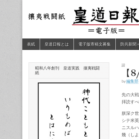
皇道
敬神
｜崇
祖｜
日報
尊皇
｜昭
和八
（防
年創
Skip
Main
表紙
皇道日報とは
電子版寄稿文募集
防共新聞
刊
to
menu
皇道
content
共新
実
践
攘夷
詔
昭和八年創刊 皇道実践 攘夷戦闘
聞）
【8
戦闘
紙
紙
by
編集部
電子
先の大戦
版
拝読すべ
朕深ク世
シテ米英
ニスルハ
幾（しよ