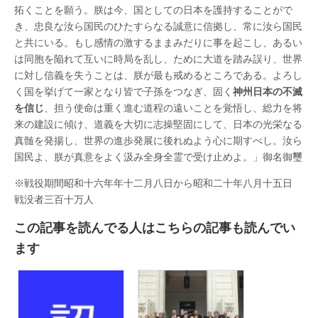
拓くことを願う。朕は今、国としての日本を護持することがで
き、忠良な汝ら国民のひたすらなる誠意に信拠し、常に汝ら国民
と共にいる。もし感情の激するままみだりに事を起こし、あるい
は同胞を陥れて互いに時局を乱し、ために大道を踏み誤り、世界
に対し信義を失うことは、朕が最も戒めるところである。よろし
く国を挙げて一家となり皆で子孫をつなぎ、固く
神州日本の不滅
を信じ
、担う使命は重く進む道程の遠いことを覚悟し、総力を将
来の建設に傾け、道義を大切に志操堅固にして、日本の光栄なる
真髄を発揚し、世界の進歩発展に後れぬよう心に期すべし。汝ら
国民よ、朕が真意をよく汲み全身全霊で受け止めよ。」御名御璽
※戦役期間昭和十六年年十二月八日から昭和二十年八月十五日
戦没者三百十万人
この記事を読んでる人はこちらの記事も読んでい
ます