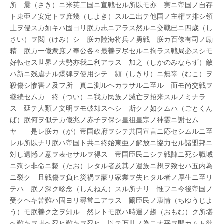
発
所 曩（さき）ニ米英二国ニ宣戦セル所以モ亦 実ニ帝国ノ自存
あ
ト東亜ノ安定トヲ庶幾（しよき）スルニ出テ他国ノ主権ヲ排シ領
そ
土ヲ侵スカ如キハ固ヨリ朕カ志ニアラス然ルニ交戰已ニ四歳（し
ば
さ
さい）ヲ閲（けみ）シ 朕カ陸海将兵ノ勇戦 朕カ百僚有司ノ励
れ
精 朕カ一億衆庶ノ奉公各々最善ヲ尽セルニ拘ラス戦局必スシモ
た
日
好転セス世界ノ大勢亦我ニ利アラス 加之（しかのみならず）敵
は
ハ新ニ残虐ナル爆弾ヲ使用シテ 頻（しきり）ニ無辜（むこ）ヲ
殺傷シ惨害ノ及フ所 真ニ測ルヘカラサルニ至ル 而モ尚交戦ヲ
継続セムカ 終（つい）ニ我カ民族ノ滅亡ヲ招来スルノミナラ
ス 延テ人類ノ文明ヲモ破却スヘシ 斯クノ如クムハ（ごとくん
ば）朕何ヲ似テカ億兆ノ赤子ヲ保シ皇祖皇宗ノ神霊ニ謝セム
ヤ 是レ朕カ（が）帝国政府ヲシテ共同宣言ニ応セシムルニ至
レル所以ナリ朕ハ帝国ト共ニ終始東亜ノ解放ニ協力セル諸盟邦ニ
対し遺憾ノ意ヲ表セサルヲ得ス 帝国臣民ニシテ戦陣ニ死シ職域
ニ殉シ非命ニ斃（たお）レタル者及其ノ遺族ニ想ヲ致セハ五内為
ニ裂ク 且戦傷ヲ負ヒ災禍ヲ蒙リ家業ヲ失ヒタル者ノ厚生ニ至リ
テハ 朕ノ深ク軫念（しんねん）スル所ナリ 惟フニ今後帝国ノ
受クヘキ苦難ハ固ヨリ尋常ニアラス 爾臣民ノ衷情（ちゆうじよ
う）モ朕善ク之ヲ知ル 然レトモ朕ハ時運ノ趨（おもむ）ク所堪
ヘ難キヲ堪ヘ忍ヒ難キヲ忍ヒ 以テ万世ノ為ニ太平ヲ開カムト欲