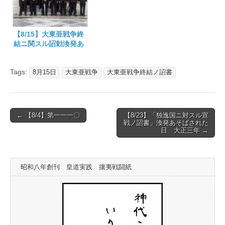
【8/15】大東亜戦争終
結ニ関スル詔勅渙発あ
そばされた日
Tags:
8月15日
大東亜戦争
大東亜戦争終結ノ詔書
Post
← 【8/4】第一一一〇
【8/23】「独逸国ニ対スル宣
戦ノ詔書」渙発あそばされた
navigation
日 大正三年 →
昭和八年創刊 皇道実践 攘夷戦闘紙