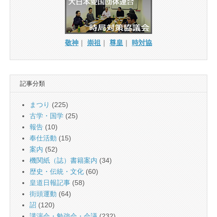
敬神
｜
崇祖
｜
尊皇
｜
時対協
記事分類
まつり
(225)
古学・国学
(25)
報告
(10)
奉仕活動
(15)
案内
(52)
機関紙（誌）書籍案内
(34)
歴史・伝統・文化
(60)
皇道日報記事
(58)
街頭運動
(64)
詔
(120)
講演会・勉強会・会議
(232)