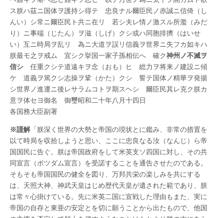
ス朕ハ茲ニ国体ヲ護持シ得テ 忠良ナル爾臣民ノ赤誠ニ信倚（し
んい）シ常ニ爾臣民ト共ニ在リ 若シ夫レ情ノ激スル所濫（みだ
り）ニ事端（じたん）ヲ滋（しげ）クシ或ハ同胞排擠（はいせ
い）互ニ時局ヲ乱リ 為ニ大道ヲ誤リ信義ヲ世界ニ失フカ如キハ
朕最モ之ヲ戒ム 宜シク挙国一家子孫相伝へ 確ク
神州ノ不滅ヲ
信シ
任重クシテ道遠キヲ念（おも）ヒ 総力ヲ将来ノ建設ニ傾
ケ 道義ヲ篤クシ志操ヲ鞏（かた）クシ 誓テ国体ノ精華ヲ発揚
シ世界ノ進運ニ後レサラムコトヲ期スヘシ 爾臣民其レ克ク朕カ
意ヲ体セヨ御名 御璽昭和二十年八月十四日
各国務大臣副署
※謹解
「朕深く世界の大勢と帝国の現状とに鑑み、非常の措置を
以て時局を収拾しようと思い、ここに忠良なる汝（なんじ）ら帝
国国民に告ぐ。朕は帝国政府をして米英支ソ四国に対し、その共
同宣言（ポツダム宣言）を受諾することを通告させたのである。
そもそも帝国国民の健全を図り、万邦共栄の楽しみを共にする
は、天照大神、神武天皇はじめ歴代天皇が遺された範であり、朕
は常々心掛けている。先に米英二国に宣戦した理由もまた、実に
帝国の自存と東亜の安定とを切に願うことから出たもので、他国