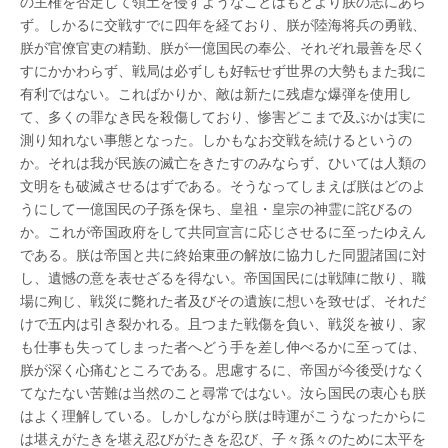
の主権を否定して領土を侵すようなことはもとより朕の志にあら
ず。しかるに交戦すでに四年を経ており、朕が陸海将兵の勇戦、
朕が官僚官吏の精勤、朕が一億国民の奉公、それぞれ最善を尽く
すにかかわらず、戦局は必ずしも好転せず世界の大勢もまた我に
有利ではない。こればかりか、敵は新たに残虐な爆弾を使用し
て、多くの罪なき民を殺傷しており、惨害どこまで及ぶかは実に
測り知れない事態となった。しかもなお交戦を続けるというの
か。それは我が民族の滅亡をきたすのみならず、ひいては人類の
文明をも破滅させるはずである。そうなってしまえば朕はどのよ
うにして一億国民の子孫を保ち、皇祖・皇宗の神霊に詫びるの
か。これが帝国政府をして共同宣言に応じさせるに至ったゆえん
である。朕は帝国と共に終始東亜の解放に協力した同盟諸国に対
し、遺憾の意を表せざるを得ない。帝国国民には戦陣に散り、職
場に殉じ、戦災に斃れた者及びその遺族に想いを致せば、それだ
けで五内は引き裂かれる。且つまた戦傷を負い、戦災を被り、家
も仕事も失ってしまった者へどう手を差し伸べるかに至っては、
朕が深く心痛むところである。思慮するに、帝国が今後受けなく
てなたない苦難は当然のこと尋常ではない。汝ら国民の衷心も朕
はよく理解している。しかしながら朕は時運がこうなったからに
は堪えがたきを堪え忍びがたきを忍び、子々孫々のために太平を