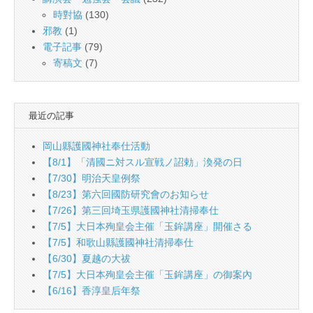
時對協
(130)
邪教
(1)
電子記事
(79)
寄稿文
(7)
最近の記事
岡山縣護國神社奉仕活動
【8/1】「清國ニ対スル宣戦ノ詔勅」渙発の日
【7/30】明治天皇例祭
【8/23】第六回國防研究會のお知らせ
【7/26】第三回埼玉県護國神社清掃奉仕
【7/5】大日本殉皇会主催「玉鉾講座」開催さる
【7/5】和歌山縣護國神社清掃奉仕
【6/30】夏越の大祓
【7/5】大日本殉皇会主催「玉鉾講座」の御案內
【6/16】香淳皇后年祭