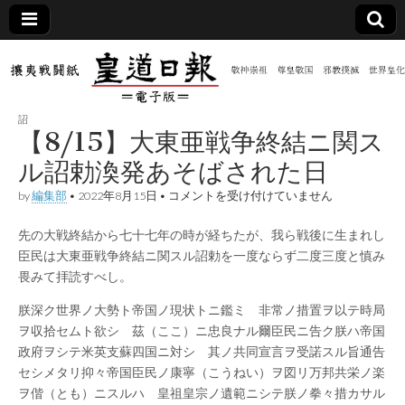
皇道
敬神
｜崇
祖｜
日報
尊皇
詔
｜昭
【8/15】大東亜戦争終結ニ関ス
和八
（防
年創
ル詔勅渙発あそばされた日
刊
皇道
【8/15】
by
編集部
•
2022年8月15日
•
コメントを受け付けていません
共新
実
大
践
東
攘夷
先の大戦終結から七十七年の時が経ちたが、我ら戦後に生まれし
亜
聞）
戦闘
戦
臣民は大東亜戦争終結ニ関スル詔勅を一度ならず二度三度と慎み
紙
争
畏みて拝読すべし。
終
電子
結
朕深ク世界ノ大勢ト帝国ノ現状トニ鑑ミ 非常ノ措置ヲ以テ時局
ニ
関
版
ヲ収拾セムト欲シ 茲（ここ）ニ忠良ナル爾臣民ニ告ク朕ハ帝国
ス
政府ヲシテ米英支蘇四国ニ対シ 其ノ共同宣言ヲ受諾スル旨通告
ル
詔
セシメタリ抑々帝国臣民ノ康寧（こうねい）ヲ図リ万邦共栄ノ楽
勅
ヲ偕（とも）ニスルハ 皇祖皇宗ノ遺範ニシテ朕ノ拳々措カサル
渙