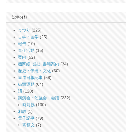
記事分類
まつり
(225)
古学・国学
(25)
報告
(10)
奉仕活動
(15)
案内
(52)
機関紙（誌）書籍案内
(34)
歴史・伝統・文化
(60)
皇道日報記事
(58)
街頭運動
(64)
詔
(120)
講演会・勉強会・会議
(232)
時對協
(130)
邪教
(1)
電子記事
(79)
寄稿文
(7)