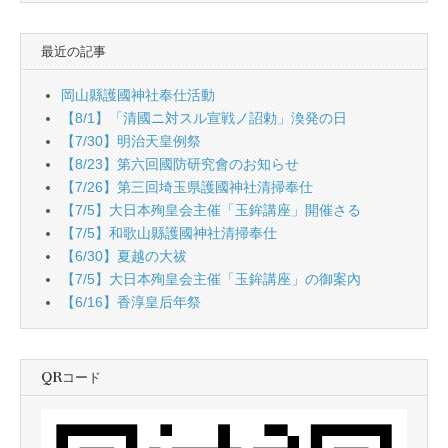
最近の記事
岡山縣護國神社奉仕活動
【8/1】「清國ニ対スル宣戦ノ詔勅」渙発の日
【7/30】明治天皇例祭
【8/23】第六回國防研究會のお知らせ
【7/26】第三回埼玉県護國神社清掃奉仕
【7/5】大日本殉皇会主催「玉鉾講座」開催さる
【7/5】和歌山縣護國神社清掃奉仕
【6/30】夏越の大祓
【7/5】大日本殉皇会主催「玉鉾講座」の御案內
【6/16】香淳皇后年祭
QRコード