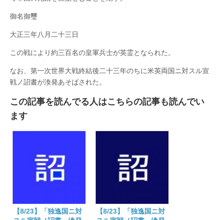
御名御璽
大正三年八月二十三日
この戦により約三百名の皇軍兵士が英霊となられた。
なお、第一次世界大戦終結後二十三年のちに米英両国ニ対スル宣
戦ノ詔書が渙発あそばされた。
この記事を読んでる人はこちらの記事も読んでい
ます
【8/23】「独逸国ニ対
【8/23】「独逸国ニ対