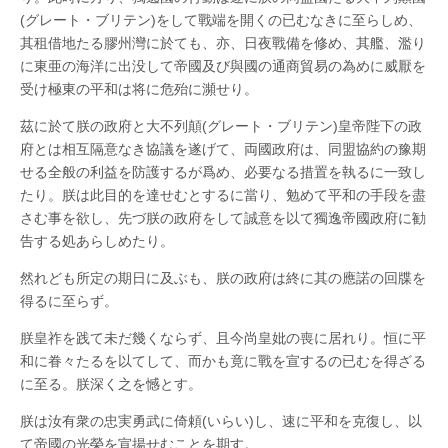
渙
(グレート・ブリテン)をして戰端を開くの已むなきに至らしめ、
発
あ
其租借地たる膠州灣に於ても、亦、日夜戰備を修め、其艦、濫り
そ
に東亜の海洋に出没して帝國及び與國の通商貿易の為めに威厭を
ば
受け極東の平和は将に危殆に瀕せり。
さ
れ
た
茲に於て朕の政府と大不列顛(グレート・ブリテン)皇帝陛下の政
日
府とは相互隔意なき協議を遂げて、両國政府は、同盟協約の豫期
大
正
せる全般の利益を防護するが爲め、必要なる措置を執るに一致し
三
たり。朕は此目的を達せむとするに當り、勉めて平和の手段を盡
年
は
さむ事を欲し、先づ朕の政府をして誠意を以て獨逸帝國政府に勧
告する処あらしめたり。
然れども所定の期日に及ぶも、朕の政府は終に其の應諾の回牒を
得るに至らず。
朕皇祚を践て未だ幾くならず、且今尚皇妣の喪に居れり。恒に平
和に眷々たるを以てして、而かも竟に戰を宣するの已むを得ざる
に至る。朕深く之を憾とす。
朕は汝有衆の忠実勇武に倚頼(いらい)し、速に平和を克復し、以
て帝國の光榮を宣揚せむことを期す。