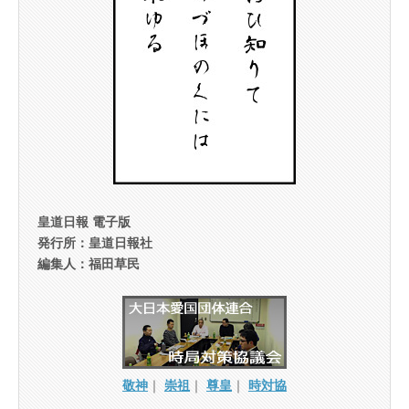
皇道日報 電子版
発行所：皇道日報社
編集人：福田草民
敬神
｜
崇祖
｜
尊皇
｜
時対協