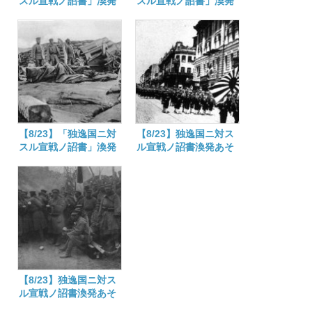
スル宣戦ノ詔書」渙発
スル宣戦ノ詔書」渙発
あそばされた日 大正
あそばされた日 大正
三年
三年
【8/23】「独逸国ニ対
【8/23】独逸国ニ対ス
スル宣戦ノ詔書」渙発
ル宣戦ノ詔書渙発あそ
あそばされた日 大正
ばされた日
三年
【8/23】独逸国ニ対ス
ル宣戦ノ詔書渙発あそ
ばされた日