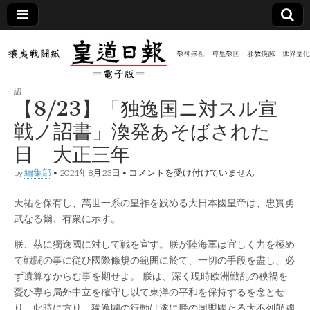
皇道
敬神
｜崇
祖｜
日報
尊皇
詔
｜昭
【8/23】「独逸国ニ対スル宣
和八
（防
年創
戦ノ詔書」渙発あそばされた
刊
皇道
日 大正三年
共新
実
践
【8/23】
by
編集部
•
2021年8月23日
•
コメントを受け付けていません
攘夷
「独
聞）
戦闘
逸
紙
天祐を保有し、萬世一系の皇祚を践める大日本國皇帝は、忠實勇
国
ニ
電子
武なる爾、有衆に示す。
対
ス
朕、茲に獨逸國に対して戦を宣す。朕が陸海軍は宜しく力を極め
ル
版
て戦闘の事に従ひ國際條規の範囲に於て、一切の手段を盡し、必
宣
戦
ず遺算なからむ事を期せよ。 朕は、深く現時欧洲戦乱の秧禍を
ノ
憂ひ専ら局外中立を確守し以て東洋の平和を保持するを念とせ
詔
書」
り。此時に方り、獨逸國の行動は遂に朕の同盟國たる大不列顛國