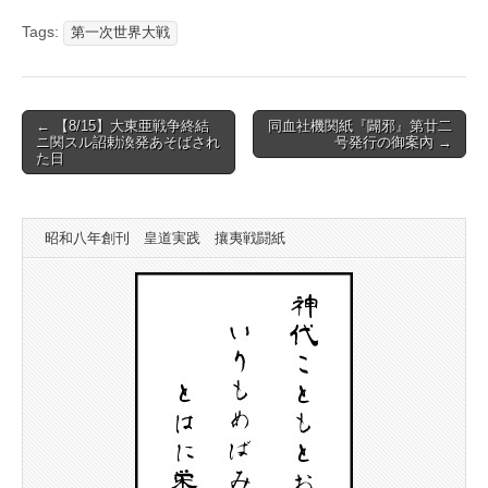
Tags:
第一次世界大戦
Post
← 【8/15】大東亜戦争終結
同血社機関紙『闢邪』第廿二
ニ関スル詔勅渙発あそばされ
号発行の御案內 →
navigation
た日
昭和八年創刊 皇道実践 攘夷戦闘紙