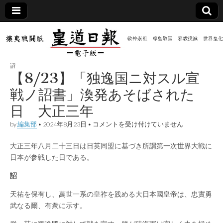
皇道
敬神
｜崇
祖｜
日報
尊皇
詔
｜昭
【8/23】「独逸国ニ対スル宣
和八
（防
年創
戦ノ詔書」渙発あそばされた
刊
皇道
日 大正三年
共新
実
践
【8/23】
by
編集部
•
2024年8月23日
•
コメントを受け付けていません
攘夷
「独
聞）
戦闘
逸
紙
大正三年八月二十三日は日英同盟に基づき所謂第一次世界大戦に
国
ニ
電子
日本が参戦した日である。
対
ス
詔
ル
版
宣
天祐を保有し、萬世一系の皇祚を践める大日本國皇帝は、忠實勇
戦
ノ
武なる爾、有衆に示す。
詔
書」