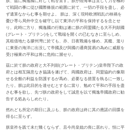
朕、茲に獨逸國に対して戦を宣す。朕が陸海軍は宜しく力を極め
渙
て戦闘の事に従ひ國際條規の範囲に於て、一切の手段を盡し、必
発
あ
ず遺算なからむ事を期せよ。 朕は、深く現時欧洲戦乱の秧禍を
そ
憂ひ専ら局外中立を確守し以て東洋の平和を保持するを念とせ
ば
さ
り。此時に方り、獨逸國の行動は遂に朕の同盟國たる大不列顛國
れ
(グレート・ブリテン)をして戰端を開くの已むなきに至らしめ、
た
日
其租借地たる膠州灣に於ても、亦、日夜戰備を修め、其艦、濫り
大
に東亜の海洋に出没して帝國及び與國の通商貿易の為めに威厭を
正
三
受け極東の平和は将に危殆に瀕せり。
年
は
茲に於て朕の政府と大不列顛(グレート・ブリテン)皇帝陛下の政
府とは相互隔意なき協議を遂げて、両國政府は、同盟協約の豫期
せる全般の利益を防護するが爲め、必要なる措置を執るに一致し
たり。朕は此目的を達せむとするに當り、勉めて平和の手段を盡
さむ事を欲し、先づ朕の政府をして誠意を以て獨逸帝國政府に勧
告する処あらしめたり。
然れども所定の期日に及ぶも、朕の政府は終に其の應諾の回牒を
得るに至らず。
朕皇祚を践て未だ幾くならず、且今尚皇妣の喪に居れり。恒に平