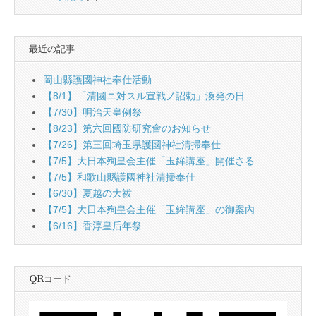
最近の記事
岡山縣護國神社奉仕活動
【8/1】「清國ニ対スル宣戦ノ詔勅」渙発の日
【7/30】明治天皇例祭
【8/23】第六回國防研究會のお知らせ
【7/26】第三回埼玉県護國神社清掃奉仕
【7/5】大日本殉皇会主催「玉鉾講座」開催さる
【7/5】和歌山縣護國神社清掃奉仕
【6/30】夏越の大祓
【7/5】大日本殉皇会主催「玉鉾講座」の御案內
【6/16】香淳皇后年祭
QRコード