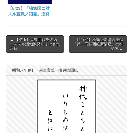
【8/23】「独逸国ニ対
スル宣戦ノ詔書」渙発
あそばされた日 大正
三年
Post
← 【8/15】大東亜戦争終結
【11/24】松籟維新聯合主催
ニ関スル詔勅渙発あそばされ
「第一囘關西維新講座」の御
navigation
た日
案內 →
昭和八年創刊 皇道実践 攘夷戦闘紙