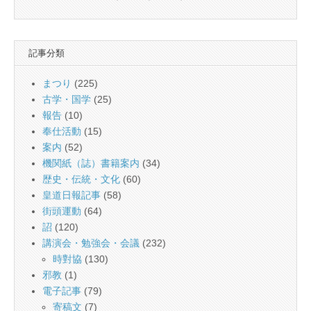
記事分類
まつり
(225)
古学・国学
(25)
報告
(10)
奉仕活動
(15)
案内
(52)
機関紙（誌）書籍案内
(34)
歴史・伝統・文化
(60)
皇道日報記事
(58)
街頭運動
(64)
詔
(120)
講演会・勉強会・会議
(232)
時對協
(130)
邪教
(1)
電子記事
(79)
寄稿文
(7)