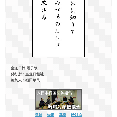
皇道日報 電子版
発行所：皇道日報社
編集人：福田草民
敬神
｜
崇祖
｜
尊皇
｜
時対協