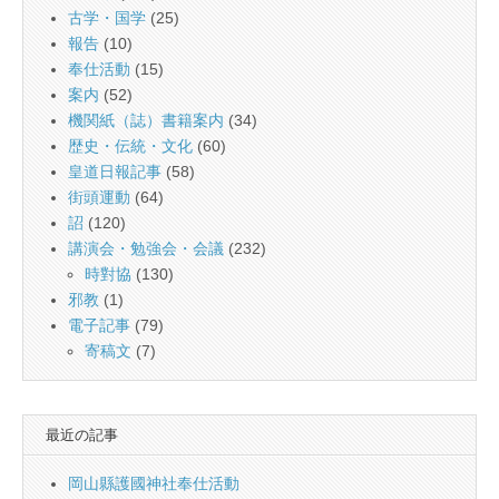
古学・国学
(25)
報告
(10)
奉仕活動
(15)
案内
(52)
機関紙（誌）書籍案内
(34)
歴史・伝統・文化
(60)
皇道日報記事
(58)
街頭運動
(64)
詔
(120)
講演会・勉強会・会議
(232)
時對協
(130)
邪教
(1)
電子記事
(79)
寄稿文
(7)
最近の記事
岡山縣護國神社奉仕活動