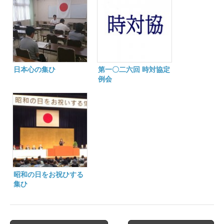
日本心の集ひ
第一〇二六回 時対協定
例会
昭和の日をお祝ひする
集ひ