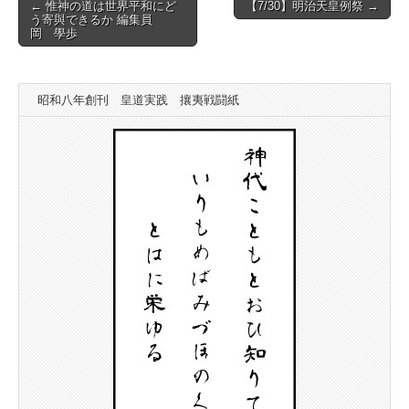
Post
← 惟神の道は世界平和にど
【7/30】明治天皇例祭 →
う寄與できるか 編集員
navigation
岡 學歩
昭和八年創刊 皇道実践 攘夷戦闘紙