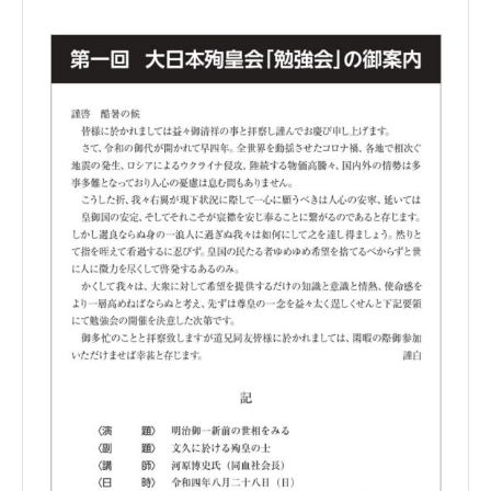
案
內
は