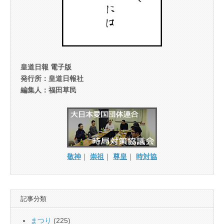
皇道日報 電子版
発行所：皇道日報社
編集人：福田草民
敬神
｜
崇祖
｜
尊皇
｜
時対協
記事分類
まつり
(225)