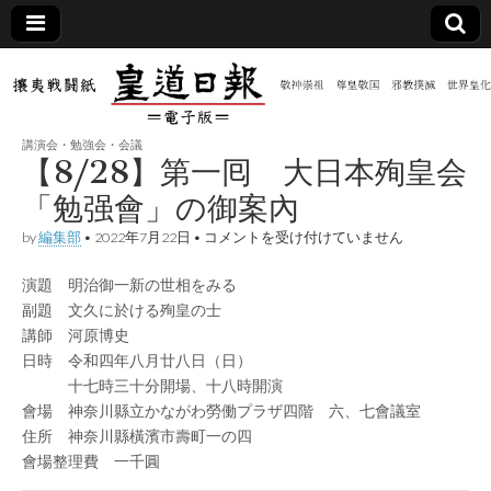
皇道
敬神
｜崇
祖｜
日報
尊皇
講演会・勉強会・会議
｜昭
【8/28】第一囘 大日本殉皇会
和八
（防
年創
「勉强會」の御案內
刊
皇道
【8/28】
by
編集部
•
2022年7月22日
•
コメントを受け付けていません
共新
実
第
践
一
攘夷
演題 明治御一新の世相をみる
囘
聞）
戦闘
大
副題 文久に於ける殉皇の士
紙
日
講師 河原博史
本
電子
殉
日時 令和四年八月廿八日（日）
皇
十七時三十分開場、十八時開演
会
版
會場 神奈川縣立かながわ勞働プラザ四階 六、七會議室
「勉
强
住所 神奈川縣橫濱市壽町一の四
會」
會場整理費 一千圓
の
御