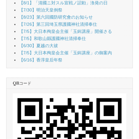
【8/1】「清國ニ対スル宣戦ノ詔勅」渙発の日
【7/30】明治天皇例祭
【8/23】第六回國防研究會のお知らせ
【7/26】第三回埼玉県護國神社清掃奉仕
【7/5】大日本殉皇会主催「玉鉾講座」開催さる
【7/5】和歌山縣護國神社清掃奉仕
【6/30】夏越の大祓
【7/5】大日本殉皇会主催「玉鉾講座」の御案內
【6/16】香淳皇后年祭
QRコード