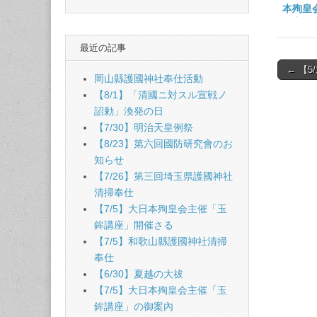
本殉皇
御案內
最近の記事
Post
← 【
岡山縣護國神社奉仕活動
naviga
【8/1】「清國ニ対スル宣戦ノ
詔勅」渙発の日
【7/30】明治天皇例祭
【8/23】第六回國防研究會のお
知らせ
【7/26】第三回埼玉県護國神社
清掃奉仕
【7/5】大日本殉皇会主催「玉
鉾講座」開催さる
【7/5】和歌山縣護國神社清掃
奉仕
【6/30】夏越の大祓
【7/5】大日本殉皇会主催「玉
鉾講座」の御案內