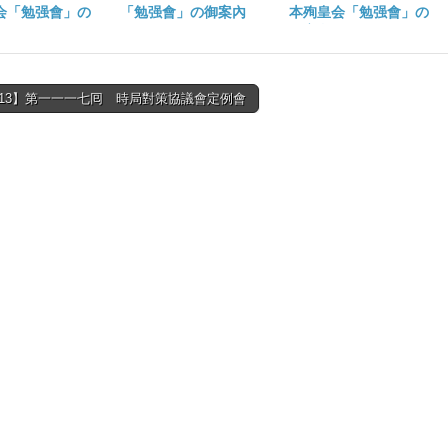
会「勉强會」の
「勉强會」の御案內
本殉皇会「勉强會」の
御案內
5/13】第一一一七囘 時局對策協議會定例會
tion