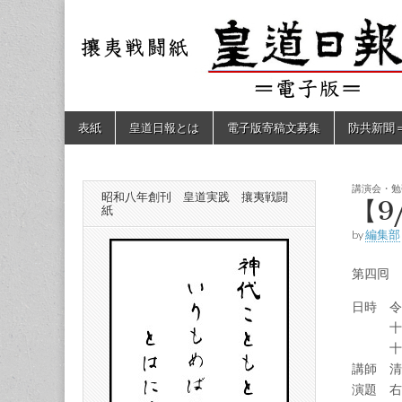
皇道
敬神
｜崇
祖｜
日報
尊皇
｜昭
和八
（防
年創
Skip
Main
表紙
皇道日報とは
電子版寄稿文募集
防共新聞
刊
to
menu
皇道
content
共新
実
践
攘夷
講演会・勉
昭和八年創刊 皇道実践 攘夷戦闘
聞）
【9
戦闘
紙
紙
by
編集部
電子
第四囘 
版
日時 令
十七
十八
講師 清
演題 右