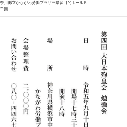
會」
奈川縣立かながわ勞働プラザ三階多目的ホールＢ
の
千圓
御
案
內
は