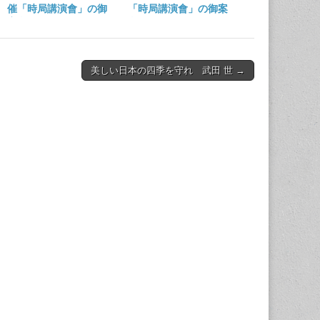
催「時局講演會」の御
「時局講演會」の御案
案內
內
美しい日本の四季を守れ 武田 世 →