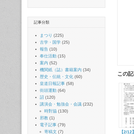
記事分類
まつり
(225)
古学・国学
(25)
報告
(10)
奉仕活動
(15)
案内
(52)
機関紙（誌）書籍案内
(34)
この記
歴史・伝統・文化
(60)
皇道日報記事
(58)
街頭運動
(64)
詔
(120)
講演会・勉強会・会議
(232)
時對協
(130)
邪教
(1)
電子記事
(79)
寄稿文
(7)
【2/1