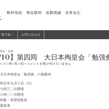
＝電子版＝
お問ひ合はせ
強会・会議
/10】第四囘 大日本殉皇会「勉强
【9/10】
•
2023年5月29日
•
コメントを受け付けていません
第
四
大日本殉皇会「勉强會」の御案內
囘
大
日
和五年九月十日（日）
本
時三〇分開場
殉
時〇〇分開演
皇
会
和塾・草壁悟塾長
「勉
翼再考
强