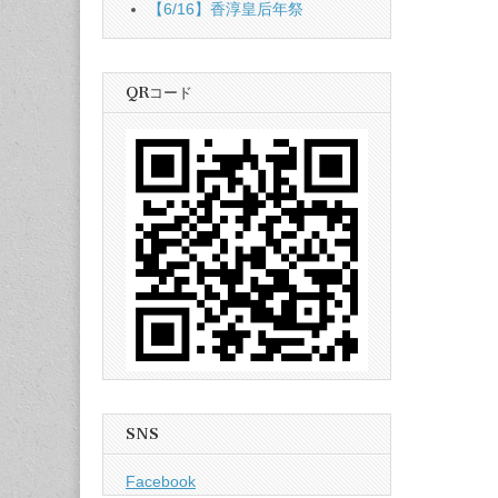
【6/16】香淳皇后年祭
QRコード
SNS
Facebook