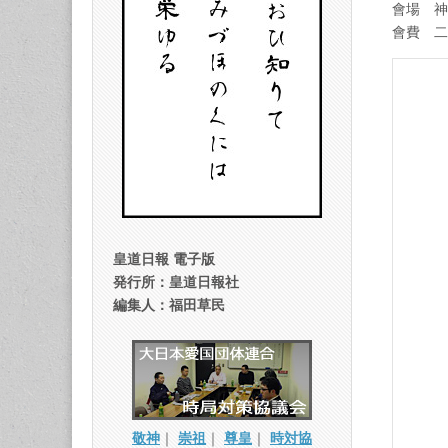
會場 神
會費 二
皇道日報 電子版
発行所：皇道日報社
編集人：福田草民
敬神
｜
崇祖
｜
尊皇
｜
時対協