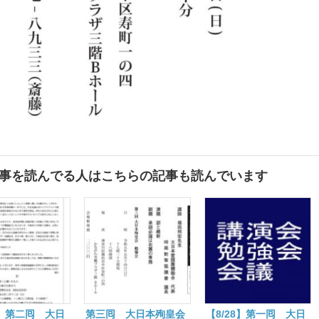
事を読んでる人はこちらの記事も読んでいます
2】第二囘 大日
第三囘 大日本殉皇会
【8/28】第一囘 大日