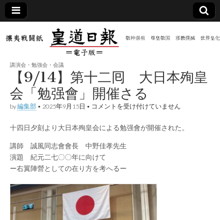
皇道
敬神
｜崇
祖｜
日報
尊皇
講演会・勉強会・会議
｜昭
【9/14】第十二囘 大日本殉皇
和八
（防
年創
会「勉强會」開催さる
刊
皇道
【9/14】
by
編集部
•
2025年9月15日
•
コメントを受け付けていません
共新
実
第
践
十
攘夷
十四日夕刻より大日本殉皇会による勉强會が開催された。
二
聞）
戦闘
囘
紙
大
講師 誠風同志會會長 中野佳孝先生
日
電子
演題 紀元二七〇〇年に向けて
本
ー右翼陣營としての在り方を考へるー
殉
皇
版
会
「勉
强
會」
開