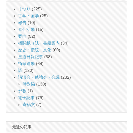
まつり
(225)
古学・国学
(25)
報告
(10)
奉仕活動
(15)
案内
(52)
機関紙（誌）書籍案内
(34)
歴史・伝統・文化
(60)
皇道日報記事
(58)
街頭運動
(64)
詔
(120)
講演会・勉強会・会議
(232)
時對協
(130)
邪教
(1)
電子記事
(79)
寄稿文
(7)
最近の記事