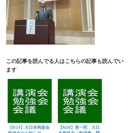
催
さ
る
は
この記事を読んでる人はこちらの記事も読んでい
ます
【9/14】大日本殉皇会
【8/28】第一囘 大日