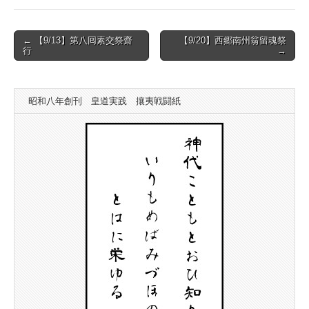
Post
← 【9/13】第八囘素交祭齋
【9/20】西郷南州翁留魂祭
行
→
navigation
昭和八年創刊 皇道実践 攘夷戦闘紙