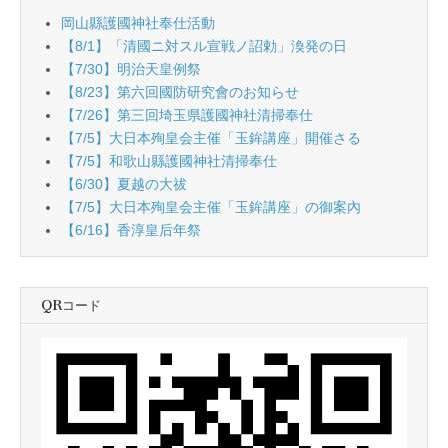
岡山縣護國神社奉仕活動
【8/1】「清國ニ対スル宣戦ノ詔勅」渙発の日
【7/30】明治天皇例祭
【8/23】第六回國防研究會のお知らせ
【7/26】第三回埼玉県護國神社清掃奉仕
【7/5】大日本殉皇会主催「玉鉾講座」開催さる
【7/5】和歌山縣護國神社清掃奉仕
【6/30】夏越の大祓
【7/5】大日本殉皇会主催「玉鉾講座」の御案內
【6/16】香淳皇后年祭
QRコード