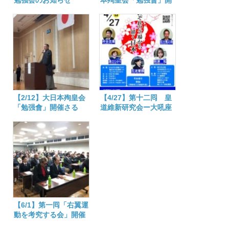
勉強会のお知らせ
本殉皇会「勉强會」開
催さる
【2/12】大日本殉皇会
【4/27】第十二囘 皇
「勉强會」開催さる
道維新研究会ー大吼座
談「それぞれの立場か
ら描く日本」ーのお知
らせ
【6/1】第一囘「右翼運
動を考究する会」開催
さる