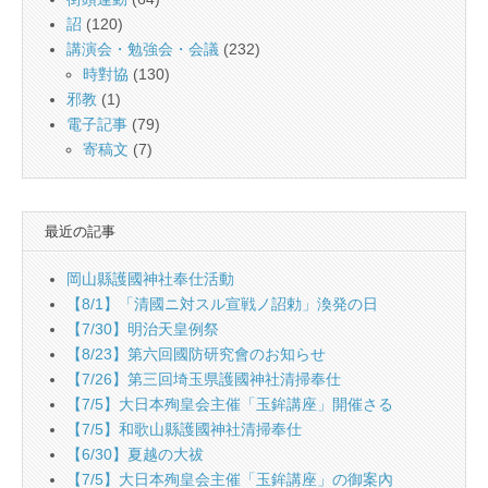
詔
(120)
講演会・勉強会・会議
(232)
時對協
(130)
邪教
(1)
電子記事
(79)
寄稿文
(7)
最近の記事
岡山縣護國神社奉仕活動
【8/1】「清國ニ対スル宣戦ノ詔勅」渙発の日
【7/30】明治天皇例祭
【8/23】第六回國防研究會のお知らせ
【7/26】第三回埼玉県護國神社清掃奉仕
【7/5】大日本殉皇会主催「玉鉾講座」開催さる
【7/5】和歌山縣護國神社清掃奉仕
【6/30】夏越の大祓
【7/5】大日本殉皇会主催「玉鉾講座」の御案內