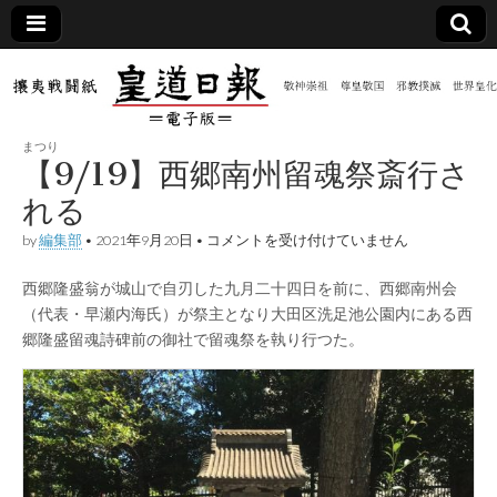
皇道
敬神
｜崇
祖｜
日報
尊皇
まつり
｜昭
【9/19】西郷南州留魂祭斎行さ
和八
（防
年創
れる
刊
皇道
【9/19】
by
編集部
•
2021年9月20日
•
コメントを受け付けていません
共新
実
西
践
郷
攘夷
西郷隆盛翁が城山で自刃した九月二十四日を前に、西郷南州会
南
聞）
戦闘
州
（代表・早瀬内海氏）が祭主となり大田区洗足池公園内にある西
紙
留
郷隆盛留魂詩碑前の御社で留魂祭を執り行つた。
魂
電子
祭
斎
行
版
さ
れ
る
は