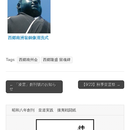
西郷南洲翁銅像清洗式
Tags:
西郷南州会
西郷隆盛 留魂碑
Post
← 「凌雲」創刊號のお知ら
【9/23】秋季皇霊祭 →
せ
navigation
昭和八年創刊 皇道実践 攘夷戦闘紙