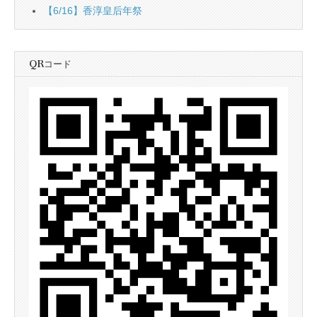
【6/16】香淳皇后年祭
QRコード