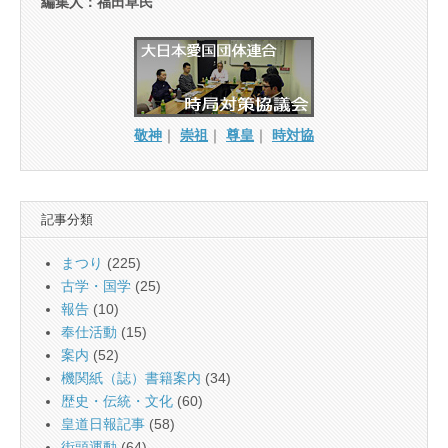
編集人：福田草民
敬神
｜
崇祖
｜
尊皇
｜
時対協
記事分類
まつり
(225)
古学・国学
(25)
報告
(10)
奉仕活動
(15)
案内
(52)
機関紙（誌）書籍案内
(34)
歴史・伝統・文化
(60)
皇道日報記事
(58)
街頭運動
(64)