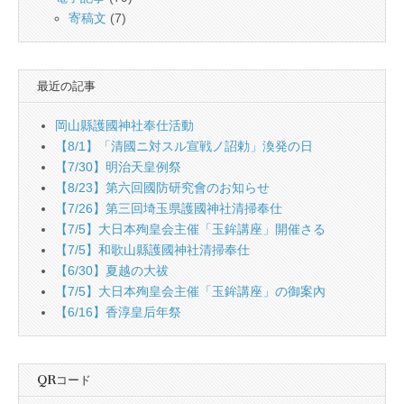
寄稿文
(7)
最近の記事
岡山縣護國神社奉仕活動
【8/1】「清國ニ対スル宣戦ノ詔勅」渙発の日
【7/30】明治天皇例祭
【8/23】第六回國防研究會のお知らせ
【7/26】第三回埼玉県護國神社清掃奉仕
【7/5】大日本殉皇会主催「玉鉾講座」開催さる
【7/5】和歌山縣護國神社清掃奉仕
【6/30】夏越の大祓
【7/5】大日本殉皇会主催「玉鉾講座」の御案內
【6/16】香淳皇后年祭
QRコード