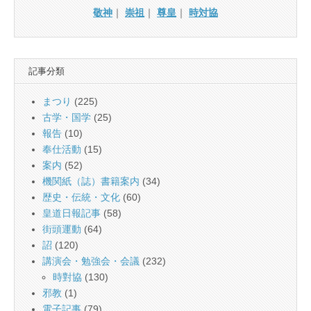
敬神
｜
崇祖
｜
尊皇
｜
時対協
記事分類
まつり
(225)
古学・国学
(25)
報告
(10)
奉仕活動
(15)
案内
(52)
機関紙（誌）書籍案内
(34)
歴史・伝統・文化
(60)
皇道日報記事
(58)
街頭運動
(64)
詔
(120)
講演会・勉強会・会議
(232)
時對協
(130)
邪教
(1)
電子記事
(79)