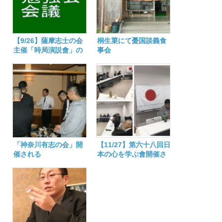
【9/26】薩摩志士の会
桐生簗にて憂国談義食
主催「時局演説會」の
事会
御案内
「神奈川有志の会」開
【11/27】第六十八回日
催される
本の心を学ぶ會開催さ
れる