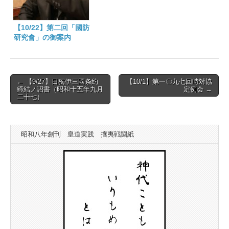
【10/22】第二回「國防
研究會」の御案内
Post
← 【9/27】日獨伊三國条約
【10/1】第一〇九七回時対協
締結ノ詔書（昭和十五年九月
定例会 →
navigation
二十七）
昭和八年創刊 皇道実践 攘夷戦闘紙