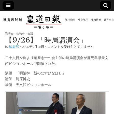
皇道
敬神
｜崇
祖｜
日報
尊皇
講演会・勉強会・会議
｜昭
【9/26】「時局講演会」
和八
（防
年創
【9/26】
by
編集部
•
2020年9月28日
•
コメントを受け付けていません
刊
「時
皇道
局
共新
実
二十六日夕刻より薩摩志士の会主催の時局講演会が鹿児島県天文
講
践
演
館ビジヨンホールで開催された。
攘夷
会」
聞）
戦闘
は
演題 「明治御一新のむすびなほし」
紙
講師 河原博史
電子
場所 天文館ビジヨンホール
版