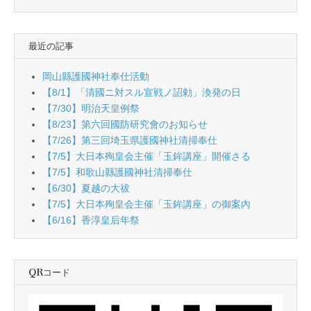
最近の記事
岡山縣護國神社奉仕活動
【8/1】「清國ニ対スル宣戦ノ詔勅」渙発の日
【7/30】明治天皇例祭
【8/23】第六回國防研究會のお知らせ
【7/26】第三回埼玉県護國神社清掃奉仕
【7/5】大日本殉皇会主催「玉鉾講座」開催さる
【7/5】和歌山縣護國神社清掃奉仕
【6/30】夏越の大祓
【7/5】大日本殉皇会主催「玉鉾講座」の御案內
【6/16】香淳皇后年祭
QRコード