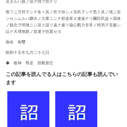
見タルハ朕ノ深ク懌フ所ナリ
十
五
年
惟フニ万邦ヲシテ各々其ノ所ヲ得シメ兆民ヲシテ悉ク其ノ堵ニ安
九
ンセシムルハ曠古ノ大業ニシテ前途甚タ遼遠ナリ爾臣民益々国体
月
二
ノ観念ヲ明徴ニシ深ク謀リ遠ク慮リ協心戮力非常ノ時局ヲ克服シ
十
以テ天壌無窮ノ皇運ヲ扶翼セヨ
七)
は
御名 御璽
昭和十五年九月二十七日
◆ 敬神 尊皇 邪教禁圧
この記事を読んでる人はこちらの記事も読んでい
ます