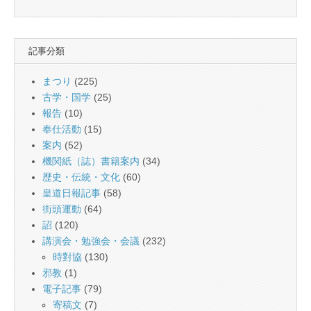
記事分類
まつり
(225)
古学・国学
(25)
報告
(10)
奉仕活動
(15)
案内
(52)
機関紙（誌）書籍案内
(34)
歴史・伝統・文化
(60)
皇道日報記事
(58)
街頭運動
(64)
詔
(120)
講演会・勉強会・会議
(232)
時對協
(130)
邪教
(1)
電子記事
(79)
寄稿文
(7)