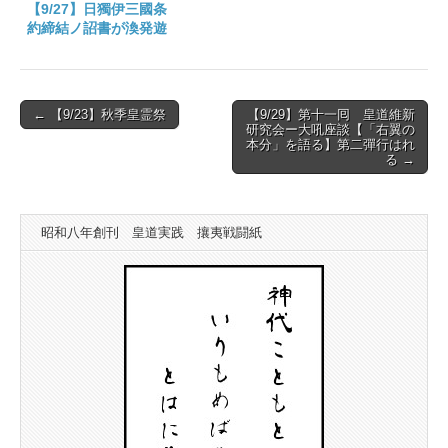
【9/27】日獨伊三國条
約締結ノ詔書が渙発遊
ばされた日
Post
← 【9/23】秋季皇霊祭
【9/29】第十一囘 皇道維新
研究会ー大吼座談【「右翼の
navigation
本分」を語る】第二彈行はれ
る →
昭和八年創刊 皇道実践 攘夷戦闘紙