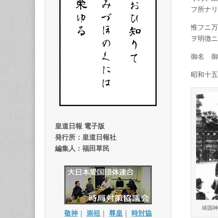
フ所ナリ
惟フニ万
ヲ明徴ニ
御名 御
昭和十五
皇道日報 電子版
発行所：皇道日報社
編集人：福田草民
靖国神
敬神
｜
崇祖
｜
尊皇
｜
時対協