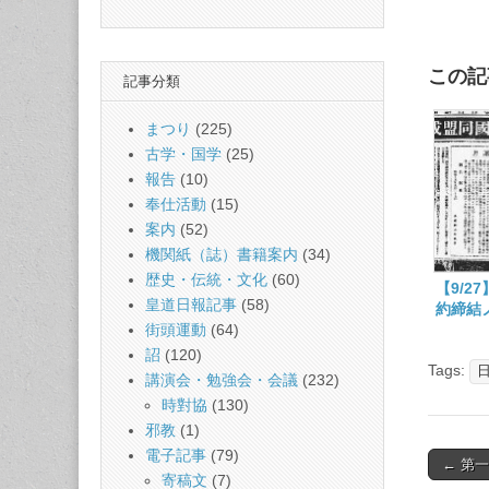
この記
記事分類
まつり
(225)
古学・国学
(25)
報告
(10)
奉仕活動
(15)
案内
(52)
機関紙（誌）書籍案内
(34)
歴史・伝統・文化
(60)
【9/2
皇道日報記事
(58)
約締結
ばされ
街頭運動
(64)
詔
(120)
Tags:
講演会・勉強会・会議
(232)
時對協
(130)
邪教
(1)
電子記事
(79)
Post
← 第
寄稿文
(7)