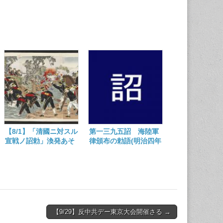
【8/1】「清國ニ対スル
第一三九五詔 海陸軍
宣戦ノ詔勅」渙発あそ
律頒布の勅語(明治四年
ばされて百二十四年
八月二十八日)
【9/29】反中共デー東京大会開催さる →