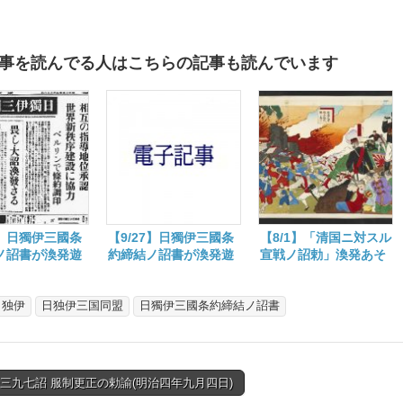
事を読んでる人はこちらの記事も読んでいます
7】日獨伊三國条
【9/27】日獨伊三國条
【8/1】「清国ニ対スル
ノ詔書が渙発遊
約締結ノ詔書が渙発遊
宣戦ノ詔勅」渙発あそ
た日
ばされた日
ばされて百二十三年
日独伊
日独伊三国同盟
日獨伊三國条約締結ノ詔書
一三九七詔 服制更正の勅諭(明治四年九月四日)