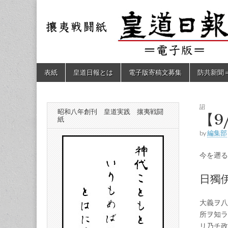
皇道
敬神
｜崇
祖｜
日報
尊皇
｜昭
和八
（防
年創
Skip
Main
表紙
皇道日報とは
電子版寄稿文募集
防共新聞
刊
to
menu
皇道
content
共新
実
践
攘夷
詔
昭和八年創刊 皇道実践 攘夷戦闘
聞）
【9
戦闘
紙
紙
by
編集部
電子
今を遡る
版
日獨
大義ヲ八
所ヲ知ラ
リ乃チ政