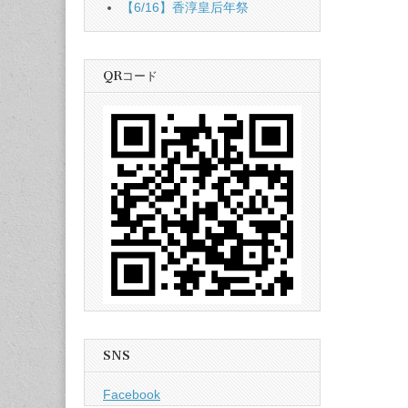
【6/16】香淳皇后年祭
QRコード
SNS
Facebook