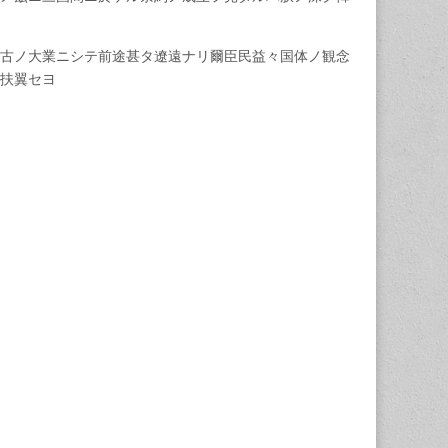
古ノ大業ニシテ前途甚タ遼遠ナリ爾臣民益々国体ノ観念
扶翼セヨ