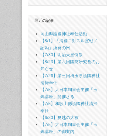
naviga
最近の記事
岡山縣護國神社奉仕活動
【8/1】「清國ニ対スル宣戦ノ
詔勅」渙発の日
【7/30】明治天皇例祭
【8/23】第六回國防研究會のお
知らせ
【7/26】第三回埼玉県護國神社
清掃奉仕
【7/5】大日本殉皇会主催「玉
鉾講座」開催さる
【7/5】和歌山縣護國神社清掃
奉仕
【6/30】夏越の大祓
【7/5】大日本殉皇会主催「玉
鉾講座」の御案內