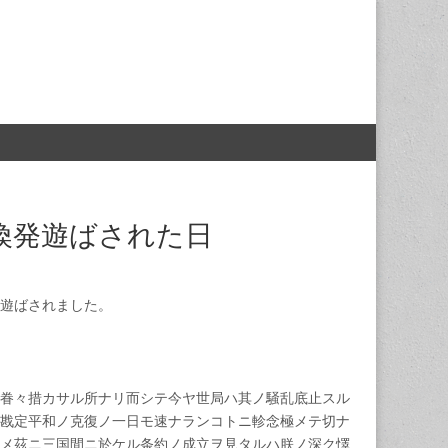
が渙発遊ばされた日
遊ばされました。
眷々措カサル所ナリ而シテ今ヤ世局ハ其ノ騒乱底止スル
戡定平和ノ克復ノ一日モ速ナランコトニ軫念極メテ切ナ
メ茲ニ三国間ニ於ケル条約ノ成立ヲ見タルハ朕ノ深ク懌