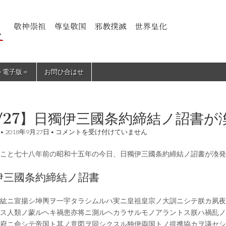
＝電子版＝
お問ひ合はせ
/27】日獨伊三國条約締結ノ詔書
【9/27】
•
2018年9月27日
•
コメントを受け付けていません
日
獨
こと七十八年前の昭和十五年の今日、日獨伊三國条約締結ノ詔書が渙発
伊
三
國
伊三國条約締結ノ詔書
条
約
締
紘ニ宣揚シ坤輿ヲ一宇タラシムルハ実ニ皇祖皇宗ノ大訓ニシテ朕カ夙夜
結
ス人類ノ蒙ルヘキ禍患亦将ニ測ルヘカラサルモノアラントス朕ハ禍乱ノ
ノ
詔
府ニ命シテ帝国ト其ノ意図ヲ同シクスル独伊両国トノ提携協カヲ議セシ