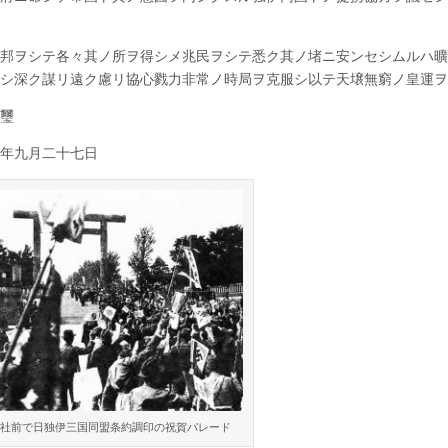
書
が
渙
発
邦ヲシテ各々其ノ所ヲ得シメ兆民ヲシテ悉ク其ノ堵ニ安ンセシムルハ曠
遊
シ深ク謀リ遠ク慮リ協心戮力非常ノ時局ヲ克服シ以テ天壌無窮ノ皇運ヲ
ば
さ
璽
れ
た
日
年九月二十七日
は
社前で日独伊三国同盟条約調印の祝賀パレード