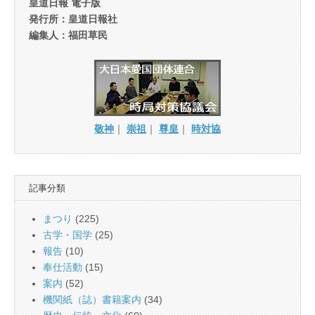
皇道日報 電子版
発行所：皇道日報社
編集人：福田草民
敬神
｜
崇祖
｜
尊皇
｜
時対協
記事分類
まつり
(225)
古学・国学
(25)
報告
(10)
奉仕活動
(15)
案内
(52)
機関紙（誌）書籍案内
(34)