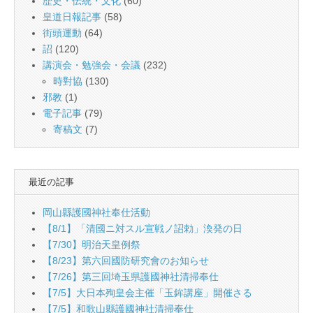
歴史・伝統・文化
(60)
皇道日報記事
(58)
街頭運動
(64)
詔
(120)
講演会・勉強会・会議
(232)
時對協
(130)
邪教
(1)
電子記事
(79)
寄稿文
(7)
最近の記事
岡山縣護國神社奉仕活動
【8/1】「清國ニ対スル宣戦ノ詔勅」渙発の日
【7/30】明治天皇例祭
【8/23】第六回國防研究會のお知らせ
【7/26】第三回埼玉県護國神社清掃奉仕
【7/5】大日本殉皇会主催「玉鉾講座」開催さる
【7/5】和歌山縣護國神社清掃奉仕