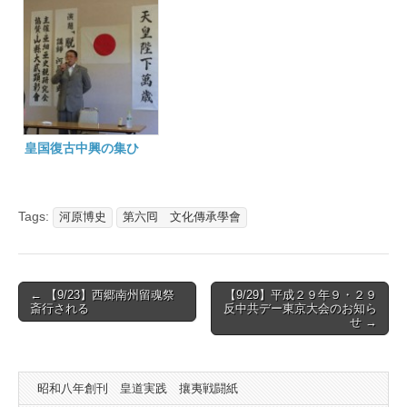
皇国復古中興の集ひ
Tags:
河原博史
第六囘 文化傳承學會
Post
← 【9/23】西郷南州留魂祭
【9/29】平成２９年９・２９
斎行される
反中共デー東京大会のお知ら
navigation
せ →
昭和八年創刊 皇道実践 攘夷戦闘紙