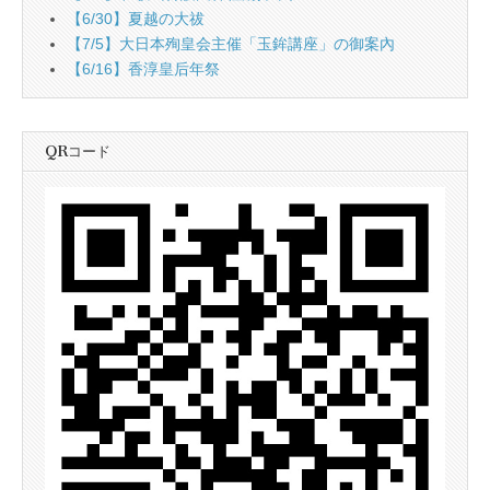
【6/30】夏越の大祓
【7/5】大日本殉皇会主催「玉鉾講座」の御案內
【6/16】香淳皇后年祭
QRコード