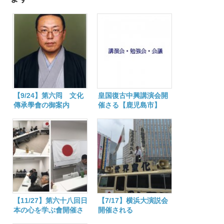
【9/24】第六囘 文化
皇国復古中興講演会開
傳承學會の御案内
催さる【鹿児島市】
【11/27】第六十八回日
【7/17】横浜大演説会
本の心を学ぶ會開催さ
開催される
れる