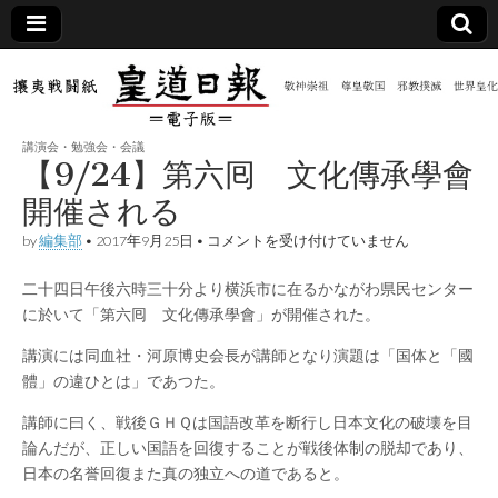
皇道
敬神
｜崇
祖｜
日報
尊皇
講演会・勉強会・会議
｜昭
【9/24】第六囘 文化傳承學會
和八
（防
年創
開催される
刊
皇道
【9/24】
by
編集部
•
2017年9月25日
•
コメントを受け付けていません
共新
実
第
践
六
攘夷
二十四日午後六時三十分より横浜市に在るかながわ県民センター
囘
聞）
戦闘
文
に於いて「第六囘 文化傳承學會」が開催された。
紙
化
傳
電子
講演には同血社・河原博史会長が講師となり演題は「国体と「國
承
體」の違ひとは」であつた。
學
會
版
開
講師に曰く、戦後ＧＨＱは国語改革を断行し日本文化の破壊を目
催
論んだが、正しい国語を回復することが戦後体制の脱却であり、
さ
れ
日本の名誉回復また真の独立への道であると。
る