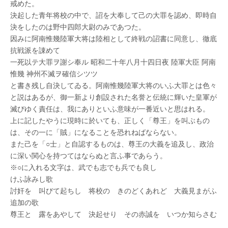
戒めた。
決起した青年将校の中で、詔を大奉して己の大罪を認め、即時自
決をしたのは野中四郎大尉のみであつた。
因みに阿南惟幾陸軍大将は陸相として終戦の詔書に同意し、徹底
抗戦派を諌めて
一死以テ大罪ヲ謝シ奉ル 昭和二十年八月十四日夜 陸軍大臣 阿南
惟幾 神州不滅ヲ確信シツツ
と書き残し自決してゐる。阿南惟幾陸軍大将のいふ大罪とは色々
と説はあるが、御一新より創設された名誉と伝統に輝いた皇軍が
滅びゆく責任は、我にありといふ意味が一番近いと思はれる。
上に記したやうに現時に於いても、正しく「尊王」を叫ぶもの
は、その一に「賊」になることを恐れねばならない。
また己を「○士」と自認するものは、尊王の大義を追及し、政治
に深い関心を持つてはならぬと言ふ事であらう。
※○に入れる文字は、武でも志でも兵でも良し
けふ詠みし歌
討奸を 叫びて起ちし 将校の きのどくあれど 大義見まがふ
追加の歌
尊王と 露をあやして 決起せり その赤誠を いつか知らさむ