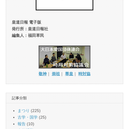
皇道日報 電子版
発行所：皇道日報社
編集人：福田草民
敬神
｜
崇祖
｜
尊皇
｜
時対協
記事分類
まつり
(225)
古学・国学
(25)
報告
(10)