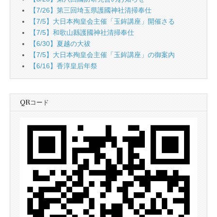
【7/26】第三回埼玉県護國神社清掃奉仕
【7/5】大日本殉皇会主催「玉鉾講座」開催さる
【7/5】和歌山縣護國神社清掃奉仕
【6/30】夏越の大祓
【7/5】大日本殉皇会主催「玉鉾講座」の御案內
【6/16】香淳皇后年祭
QRコード