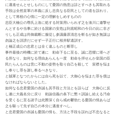
に邁進せんとせしものにして憂国の熱意は諒とすべきも其取れる
手段は全然皇軍の本義に反し忠良なる臣民としての道を誤れり。
として将校の心情に一定の理解をしめすものの
忠臣大楠公の尊氏上洛に処する対策用いられず之を湊川に邀撃せ
んとするや当事に於ける国家の安危は到底昭和の今日の比に非ざ
りしも正成は尚御裁断に服従し参議藤原清忠を斬るが如き無謀は
勿論之を誹謗だにせず一子正行に桜井駅遺訓す。
と楠正成公の忠君とは全く違ふものと断罪し
事件最後の時機に於て遂に 勅命下るに至る。誠に恐懼に堪へざ
る所なり。如何なる理由あらんも一度 勅命を拝せんか皇国の臣
民たらんものは啻に不動の姿勢を取り自己を殺して 宸襟を悩ま
し奉りし罪を謝し奉るべきなり。
と賊軍となつたからには自ら死を以て、大御心を悩また罪を償は
なければならないとした。
如何なる忠君愛国の赤誠も其手段と方法とを誤らば 大御心に反
し遂に大義名分に戻り 勅諭信義の条下に懇々訓諭し給える汚命
を受くるに至る諸子は此際深く自ら戒め鬱勃たる憂国の情あらば
之を駆って先ず自己の本分に邁進すべし。
と忠君愛国の赤誠も憂国の情も、方法と手段を誤れば不忠なると