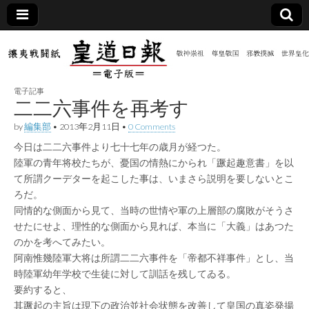
皇道
敬神
｜崇
祖｜
日報
尊皇
電子記事
｜昭
二二六事件を再考す
和八
（防
年創
by
編集部
•
2013年2月11日
•
0 Comments
刊
皇道
今日は二二六事件より七十七年の歳月が経つた。
共新
実
陸軍の青年将校たちが、憂国の情熱にかられ「蹶起趣意書」を以
践
攘夷
て所謂クーデターを起こした事は、いまさら説明を要しないとこ
聞）
戦闘
ろだ。
紙
同情的な側面から見て、当時の世情や軍の上層部の腐敗がそうさ
電子
せたにせよ、理性的な側面から見れば、本当に「大義」はあつた
のかを考へてみたい。
版
阿南惟幾陸軍大将は所謂二二六事件を「帝都不祥事件」とし、当
時陸軍幼年学校で生徒に対して訓話を残してゐる。
要約すると、
其蹶起の主旨は現下の政治並社会状態を改善して皇国の真姿発揚