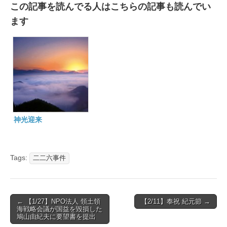
この記事を読んでる人はこちらの記事も読んでい
ます
神光迎来
Tags:
二二六事件
Post
← 【1/27】NPO法人 領土領
【2/11】奉祝 紀元節 →
海戦略会議が国益を毀損した
navigation
鳩山由紀夫に要望書を提出