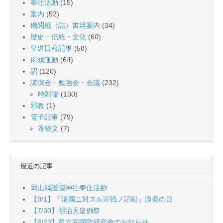
奉仕活動
(15)
案内
(52)
機関紙（誌）書籍案内
(34)
歴史・伝統・文化
(60)
皇道日報記事
(58)
街頭運動
(64)
詔
(120)
講演会・勉強会・会議
(232)
時對協
(130)
邪教
(1)
電子記事
(79)
寄稿文
(7)
最近の記事
岡山縣護國神社奉仕活動
【8/1】「清國ニ対スル宣戦ノ詔勅」渙発の日
【7/30】明治天皇例祭
【8/23】第六回國防研究會のお知らせ