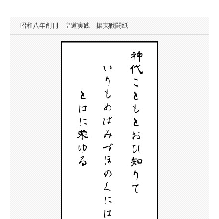
昭和八年創刊 皇道実践 攘夷戦闘紙