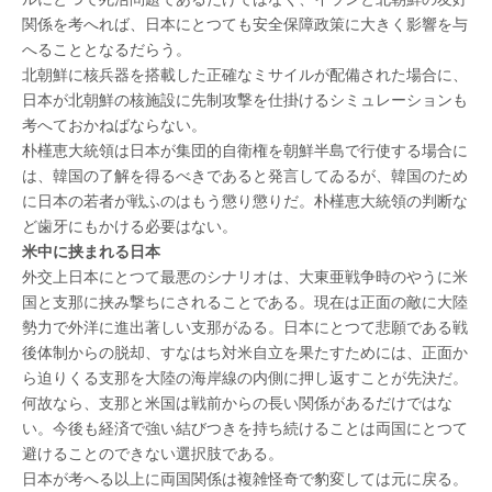
関係を考へれば、日本にとつても安全保障政策に大きく影響を与
へることとなるだらう。
北朝鮮に核兵器を搭載した正確なミサイルが配備された場合に、
日本が北朝鮮の核施設に先制攻撃を仕掛けるシミュレーションも
考へておかねばならない。
朴槿恵大統領は日本が集団的自衛権を朝鮮半島で行使する場合に
は、韓国の了解を得るべきであると発言してゐるが、韓国のため
に日本の若者が戦ふのはもう懲り懲りだ。朴槿恵大統領の判断な
ど歯牙にもかける必要はない。
米中に挟まれる日本
外交上日本にとつて最悪のシナリオは、大東亜戦争時のやうに米
国と支那に挟み撃ちにされることである。現在は正面の敵に大陸
勢力で外洋に進出著しい支那がゐる。日本にとつて悲願である戦
後体制からの脱却、すなはち対米自立を果たすためには、正面か
ら迫りくる支那を大陸の海岸線の内側に押し返すことが先決だ。
何故なら、支那と米国は戦前からの長い関係があるだけではな
い。今後も経済で強い結びつきを持ち続けることは両国にとつて
避けることのできない選択肢である。
日本が考へる以上に両国関係は複雑怪奇で豹変しては元に戻る。