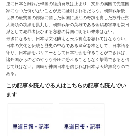
逆に日本と離れた韓国の経済発展は止まり、支那の属国で先進国
家になつた例がないことが更に証明されるだらう。朝鮮戦争後、
世界の最貧国の部類に値した韓国に漢江の奇蹟を齎した故朴正煕
大統領の功績を批判し、朝鮮戦争の英雄である金錫源将軍を親日
派として犯罪者扱ひする忘恩の韓国に明るい未来はない。
最後になるが、日本は文化防衛と云ふ視点を忘れてはならない。
日本の文化と伝統と歴史の中心である皇室を核として、日本語を
守り、日本語をバリアーとして日本社会を守ることができれば、
諸外国からのどのやうな外圧に恐れることもなく撃退できると信
じて疑はない。国民が神国日本を信じれば日本は天壌無窮なので
ある。
この記事を読んでる人はこちらの記事も読んでい
ます