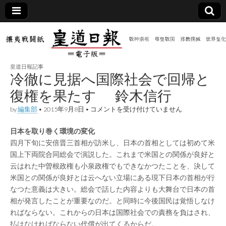
皇道
敬神
｜崇
祖｜
日報
尊皇
皇道日報記事
｜昭
冷徹に見据へ国際社会で回帰と
和八
（防
年創
復権を果たす 鈴木信行
刊
皇道
冷
by
編集部
•
2015年9月8日
•
コメントを受け付けていません
共新
実
徹
践
に
攘夷
日本を取り巻く環境の変化
見
聞）
戦闘
据
四月下旬に安倍晋三首相が訪米し、日本の首相としては初めて米
紙
へ
国上下両院合同総会で演説した。これまで米国との関係が良好と
国
電子
際
云はれた中曽根政権も小泉政権でもできなかつたことを、決して
社
米国との関係が良好とは云へない立場にある現下日本の首相が行
会
版
なつた意義は大きい。総会で話した内容よりも大舞台で日本の首
で
回
相が発言したことが重要なのだ。と同時に今後国民は覚悟しなけ
帰
ればならない。これからの日本は国際社会での責務を負はされ、
と
復
払はなければならない代償が出てくるからだ。