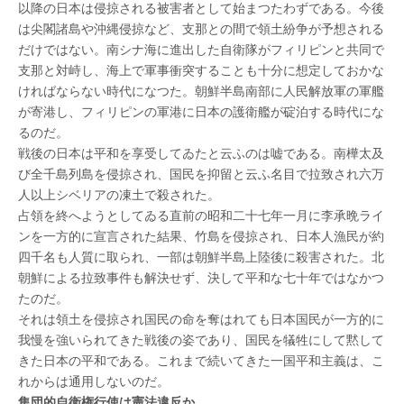
以降の日本は侵掠される被害者として始まつたわずである。今後
は尖閣諸島や沖縄侵掠など、支那との間で領土紛争が予想される
だけではない。南シナ海に進出した自衛隊がフィリピンと共同で
支那と対峙し、海上で軍事衝突することも十分に想定しておかな
ければならない時代になつた。朝鮮半島南部に人民解放軍の軍艦
が寄港し、フィリピンの軍港に日本の護衛艦が碇泊する時代にな
るのだ。
戦後の日本は平和を享受してゐたと云ふのは嘘である。南樺太及
び全千島列島を侵掠され、国民を抑留と云ふ名目で拉致され六万
人以上シベリアの凍土で殺された。
占領を終へようとしてゐる直前の昭和二十七年一月に李承晩ライ
ンを一方的に宣言された結果、竹島を侵掠され、日本人漁民が約
四千名も人質に取られ、一部は朝鮮半島上陸後に殺害された。北
朝鮮による拉致事件も解決せず、決して平和な七十年ではなかつ
たのだ。
それは領土を侵掠され国民の命を奪はれても日本国民が一方的に
我慢を強いられてきた戦後の姿であり、国民を犠牲にして黙して
きた日本の平和である。これまで続いてきた一国平和主義は、こ
れからは通用しないのだ。
集団的自衛権行使は憲法違反か