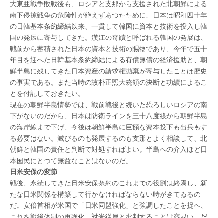
大東亜戦争敗戦後も、ロシアと支那から支援された北朝鮮による
南下侵掠戦争の危険性が絶えずあつたために、日本は昭和四十年
の日韓基本条約締結以来、一貫して韓国に資本と技術を投入し韓
国の発展に寄与してきた。漢江の奇蹟と呼ばれる韓国の発展は、
戦前から蓄積された日本の資本と技術の賜物であり、今年で五十
年目を迎へた日韓基本条約締結による有償無償の経済援助と、朝
鮮半島に残してきた日本資産の請求権抛棄が寄与したことは歴史
の事実である。また当時の故朴正煕大統領の決断と功績によるこ
とを付記しておきたい。
現在の朝鮮半島情勢では、戦前戦後と続いた恐ろしいロシアの南
下がないのだから、日本は防衛ラインを三十八度線から朝鮮半島
の海岸線まで下げ、今後は朝鮮半島に巨額な資本投下も出兵もす
る必要はない。滅びるのも発展するのも支那とよく相談して、北
朝鮮と韓国の責任と判断で対処すればよい。半島への介入ほど日
本国民にとつて無益なことはないのだ。
日米安保の変節
戦後、永続してきた日米安保条約のこれまでの役割は終焉し、新
たな日米関係を構築して行かなければならない時がきてゐるの
だ。安倍首相が米国で「日米同盟強化」と強調したことを捉へ、
これを戦後体制の再強化、対米従属と批判することは容易い。だ