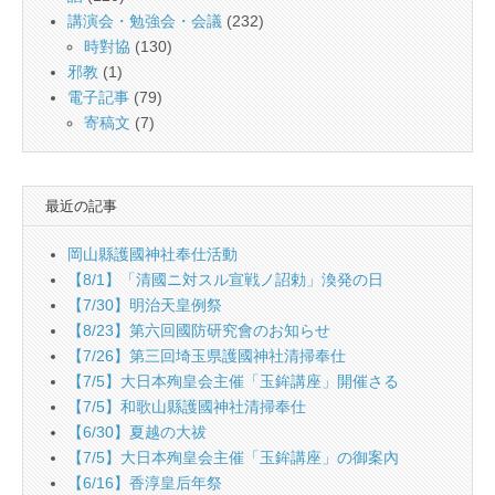
講演会・勉強会・会議
(232)
時對協
(130)
邪教
(1)
電子記事
(79)
寄稿文
(7)
最近の記事
岡山縣護國神社奉仕活動
【8/1】「清國ニ対スル宣戦ノ詔勅」渙発の日
【7/30】明治天皇例祭
【8/23】第六回國防研究會のお知らせ
【7/26】第三回埼玉県護國神社清掃奉仕
【7/5】大日本殉皇会主催「玉鉾講座」開催さる
【7/5】和歌山縣護國神社清掃奉仕
【6/30】夏越の大祓
【7/5】大日本殉皇会主催「玉鉾講座」の御案內
【6/16】香淳皇后年祭