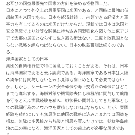
お互ひの国益最優先で国家の方針を決める怪物同士だ。
日本にとつて外交上の最重要国は米国である。と同時に最強の仮
想敵国も米国である。日本を経済封鎖し、占領できる経済力と軍
事力を有してゐるのは米国だけだからだ。現状では日本は米国と
安全保障でより対等な関係に持ち込み同盟強化を図り他に東アジ
アで支那の属国とならずに生き残る術はない。二度と敗戦国とな
らない戦略を練らねばならない。日本の臥薪嘗胆は続くのであ
る。
海洋国家としての日本
集団的自衛権行使で特に留意しておくことがある。それは、日本
は海洋国家であると云ふ認識である。海洋国家である日本は大陸
の紛争には関与しないと云ふ見識も歯止めとして必要ではない
か。しかし、シーレーンの安全確保や海上交通路の確保にはどこ
までも進出する。海賊対策や機雷除去にも積極的に関与して航路
を守ると云ふ実戦経験を積み、戦後長い間封印してきた軍隊とし
ての戦闘行為のノウハウを蓄積しなければならない。だが、実践
経験を積むにしても無原則に他国の戦略に込みこまれては国益を
損ね、無駄に多民族から怨嗟と憎悪を買ふだけでは、朝鮮半島統
治の二の舞になる。海洋国家としての歯止めが必要な所以であ
る。