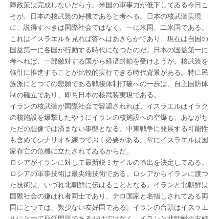
障政策は完成しないだらう。米国の軍事力が低下してゐる今日こ
そが、日本の核武装の好機であると考へる。日本の核武装実現
に、説得すべきは国際社会ではなく、一に米国、二米国である。
これはイスラエルを見れば答へはあきらかであり、現在は自国の
国益第一に各国が行動する時代になつたのだ。日本の国益第一に
考へれば、一部敵対する国から経済封鎖を受けようが、核武装を
強引に推進することが比較的実行できる時代背景がある。特に民
族派にとつての悲願である戦後体制打破への一歩は、自主国防体
制の確立であり、即ち日本の核武装実現である。
イランの核武装が国際社会で容認されれば、イスラエルはイラク
の核施設を爆撃したやうにイランの核施設への空爆も、あながち
ただの想像では済まない事態となる。中東戦争に発展する可能性
も含めてシナリオを練つておく必要がある。常にイスラエルは国
家存亡の危機に立たされてゐるからだ。
ロシアがイランに対して最新鋭ミサイルの輸出を決定してゐる。
ロシアの軍事技術は最尖端技術である。ロシアからイランに渡つ
た技術は、いづれ北朝鮮に伝はることとなる。イランと北朝鮮は
国際社会の嫌はれ者同士であり、テロ国家と名指しされてゐる両
国にとつては、数少ない友好国である。イランの台頭はイスラエ
ルにとつて死活問題であるだけではなく、イランと北朝鮮の友好