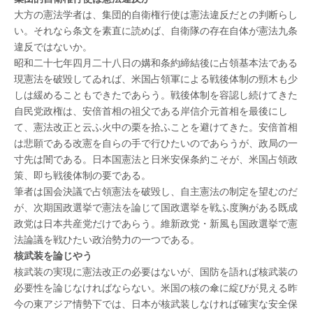
大方の憲法学者は、集団的自衛権行使は憲法違反だとの判断らし
い。それなら条文を素直に読めば、自衛隊の存在自体が憲法九条
違反ではないか。
昭和二十七年四月二十八日の媾和条約締結後に占領基本法である
現憲法を破毀してゐれば、米国占領軍による戦後体制の頸木も少
しは緩めることもできたであらう。戦後体制を容認し続けてきた
自民党政権は、安倍首相の祖父である岸信介元首相を最後にし
て、憲法改正と云ふ火中の栗を拾ふことを避けてきた。安倍首相
は悲願である改憲を自らの手で行ひたいのであらうが、政局の一
寸先は闇である。日本国憲法と日米安保条約こそが、米国占領政
策、即ち戦後体制の要である。
筆者は国会決議で占領憲法を破毀し、自主憲法の制定を望むのだ
が、次期国政選挙で憲法を論じて国政選挙を戦ふ度胸がある既成
政党は日本共産党だけであらう。維新政党・新風も国政選挙で憲
法論議を戦ひたい政治勢力の一つである。
核武装を論じやう
核武装の実現に憲法改正の必要はないが、国防を語れば核武装の
必要性を論じなければならない。米国の核の傘に綻びが見える昨
今の東アジア情勢下では、日本が核武装しなければ確実な安全保