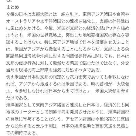
まとめ
今後の日本は支那大陸とは一線を引き、東南アジア諸国や台湾や
オーストラリアや太平洋諸国との連携を強化し、支那の外洋進出
に歯止めをかける。今後、米国が支那との経済的結びつきを強め
ようとも、米国の世界戦略上、突出した地域覇権国家の存在を容
認することはない。特に東アジア地域で日本を没落させ失ふこと
は、米国がアジアから撤退することになるからだ。支那による尖
閣諸島周辺海域や沖縄に対する間接侵掠行為に関しても、日本は
支那の侵掠行為に対して毅然たる態度で臨むだけではなく、外交
当局も現場の海上部隊も強気に対処すべきである。
例え米国が日本対支那の限定的な武力衝突であつても参戦しなけ
れば、アジアから撤退するのは米国である。時の首相が「大統領
よ、今参戦しなければ日本から出て行けと」、米国大統領を脅す
だけである。
海洋国家として東南アジア諸国と連携した日本は、経済的にも同
地域のリーダーとして朝鮮半島を発展させたやうに、海洋諸国郡
の発展に寄与することだらう。アセアン諸国は今後飛躍的に貧困
から脱出すると云ふ予測は、日本の経済援助と技術支援を見越し
ての期待である。