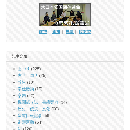
敬神
｜
崇祖
｜
尊皇
｜
時対協
記事分類
まつり
(225)
古学・国学
(25)
報告
(10)
奉仕活動
(15)
案内
(52)
機関紙（誌）書籍案内
(34)
歴史・伝統・文化
(60)
皇道日報記事
(58)
街頭運動
(64)
詔
(120)