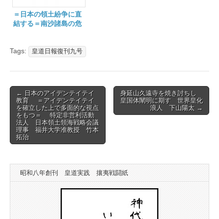
＝日本の領土紛争に直
結する＝南沙諸島の危
機に対する日本の対
応 磯和典
Tags:
皇道日報復刊九号
Post
← 日本のアイデンテイテイ
身延山久遠寺を焼き討ちし
教育 ＝アイデンテイテイ
皇国体闡明に期す 世界皇化
navigation
を確立した上で多面的な視点
浪人 下山陽太 →
をもつ＝ 特定非営利活動
法人 日本領土領海戦略会議
理事 福井大学准教授 竹本
拓治
昭和八年創刊 皇道実践 攘夷戦闘紙