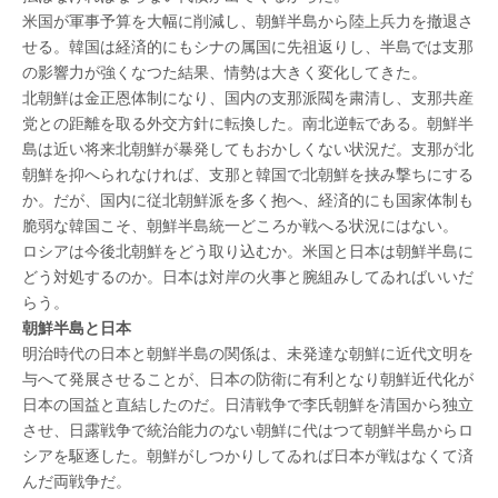
権
米国が軍事予算を大幅に削減し、朝鮮半島から陸上兵力を撤退さ
を
果
せる。韓国は経済的にもシナの属国に先祖返りし、半島では支那
た
の影響力が強くなつた結果、情勢は大きく変化してきた。
す
北朝鮮は金正恩体制になり、国内の支那派閥を粛清し、支那共産
鈴
党との距離を取る外交方針に転換した。南北逆転である。朝鮮半
木
島は近い将来北朝鮮が暴発してもおかしくない状況だ。支那が北
信
行
朝鮮を抑へられなければ、支那と韓国で北朝鮮を挟み撃ちにする
は
か。だが、国内に従北朝鮮派を多く抱へ、経済的にも国家体制も
脆弱な韓国こそ、朝鮮半島統一どころか戦へる状況にはない。
ロシアは今後北朝鮮をどう取り込むか。米国と日本は朝鮮半島に
どう対処するのか。日本は対岸の火事と腕組みしてゐればいいだ
らう。
朝鮮半島と日本
明治時代の日本と朝鮮半島の関係は、未発達な朝鮮に近代文明を
与へて発展させることが、日本の防衛に有利となり朝鮮近代化が
日本の国益と直結したのだ。日清戦争で李氏朝鮮を清国から独立
させ、日露戦争で統治能力のない朝鮮に代はつて朝鮮半島からロ
シアを駆逐した。朝鮮がしつかりしてゐれば日本が戦はなくて済
んだ両戦争だ。