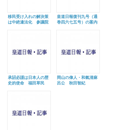
移民受け入れの解決策
皇道日報復刊九号（通
は中絶違法化 参議院
巻四六七五号）の案内
選挙東京選挙区公認候
補 鈴木信行
承詔必謹は日本人の歴
岡山の偉人・和氣清麻
史的使命 福田草民
呂公 秋田智紀