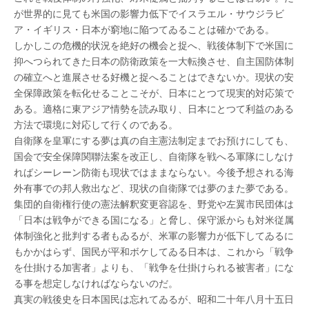
が世界的に見ても米国の影響力低下でイスラエル・サウジラビ
ア・イギリス・日本が窮地に陥つてゐることは確かである。
しかしこの危機的状況を絶好の機会と捉へ、戦後体制下で米国に
抑へつられてきた日本の防衛政策を一大転換させ、自主国防体制
の確立へと進展させる好機と捉へることはできないか。現状の安
全保障政策を転化せることこそが、日本にとつて現実的対応策で
ある。適格に東アジア情勢を読み取り、日本にとつて利益のある
方法で環境に対応して行くのである。
自衛隊を皇軍にする夢は真の自主憲法制定までお預けにしても、
国会で安全保障関聯法案を改正し、自衛隊を戦へる軍隊にしなけ
ればシーレーン防衛も現状ではままならない。今後予想される海
外有事での邦人救出など、現状の自衛隊では夢のまた夢である。
集団的自衛権行使の憲法解釈変更容認を、野党や左翼市民団体は
「日本は戦争ができる国になる」と脅し、保守派からも対米従属
体制強化と批判する者もゐるが、米軍の影響力が低下してゐるに
もかかはらず、国民が平和ボケしてゐる日本は、これから「戦争
を仕掛ける加害者」よりも、「戦争を仕掛けられる被害者」にな
る事を想定しなければならないのだ。
真実の戦後史を日本国民は忘れてゐるが、昭和二十年八月十五日