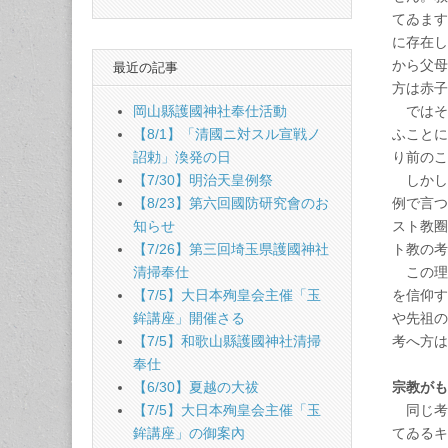
てゐます
に存在し
から父母
最近の記事
方は赤子
ではそ
岡山縣護國神社奉仕活動
ふことに
【8/1】「清國ニ対スル宣戦ノ
り前のこ
詔勅」渙発の日
しかし
【7/30】明治天皇例祭
例で言つ
【8/23】第六回國防研究會のお
スト教圈
知らせ
ト教の考
【7/26】第三回埼玉県護國神社
この理
清掃奉仕
を信仰す
【7/5】大日本殉皇会主催「玉
や先祖の
鉾講座」開催さる
考へ方は
【7/5】和歌山縣護國神社清掃
奉仕
宗教がも
【6/30】夏越の大祓
同じ考
【7/5】大日本殉皇会主催「玉
てゐるキ
鉾講座」の御案內