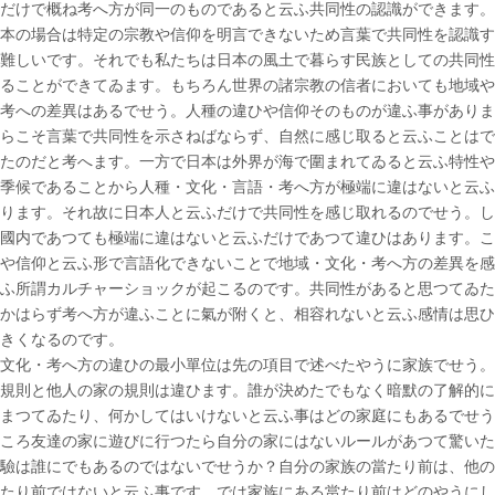
だけで概ね考へ方が同一のものであると云ふ共同性の認識ができます。
本の場合は特定の宗教や信仰を明言できないため言葉で共同性を認識す
難しいです。それでも私たちは日本の風土で暮らす民族としての共同性
ることができてゐます。もちろん世界の諸宗教の信者においても地域や
考への差異はあるでせう。人種の違ひや信仰そのものが違ふ事がありま
らこそ言葉で共同性を示さねばならず、自然に感じ取ると云ふことはで
たのだと考へます。一方で日本は外界が海で圍まれてゐると云ふ特性や
季候であることから人種・文化・言語・考へ方が極端に違はないと云ふ
ります。それ故に日本人と云ふだけで共同性を感じ取れるのでせう。し
國内であつても極端に違はないと云ふだけであつて違ひはあります。こ
や信仰と云ふ形で言語化できないことで地域・文化・考へ方の差異を感
ふ所謂カルチャーショックが起こるのです。共同性があると思つてゐた
かはらず考へ方が違ふことに氣が附くと、相容れないと云ふ感情は思ひ
きくなるのです。
文化・考へ方の違ひの最小單位は先の項目で述べたやうに家族でせう。
規則と他人の家の規則は違ひます。誰が決めたでもなく暗默の了解的に
まつてゐたり、何かしてはいけないと云ふ事はどの家庭にもあるでせう
ころ友達の家に遊びに行つたら自分の家にはないルールがあつて驚いた
驗は誰にでもあるのではないでせうか？自分の家族の當たり前は、他の
たり前ではないと云ふ事です。では家族にある當たり前はどのやうにし