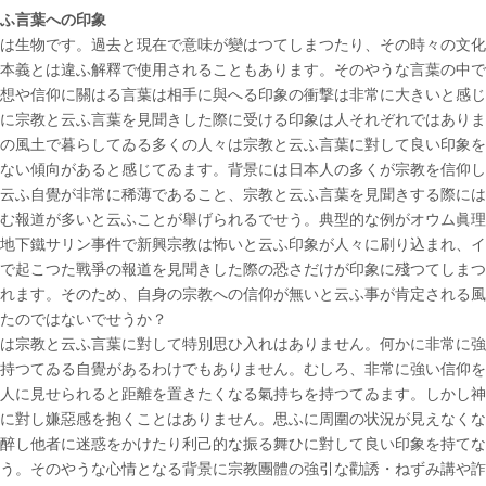
ふ言葉への印象
は生物です。過去と現在で意味が變はつてしまつたり、その時々の文化
本義とは違ふ解釋で使用されることもあります。そのやうな言葉の中で
想や信仰に關はる言葉は相手に與へる印象の衝撃は非常に大きいと感じ
に宗教と云ふ言葉を見聞きした際に受ける印象は人それぞれではありま
の風土で暮らしてゐる多くの人々は宗教と云ふ言葉に對して良い印象を
ない傾向があると感じてゐます。背景には日本人の多くが宗教を信仰し
云ふ自覺が非常に稀薄であること、宗教と云ふ言葉を見聞きする際には
む報道が多いと云ふことが舉げられるでせう。典型的な例がオウム眞理
地下鐵サリン事件で新興宗教は怖いと云ふ印象が人々に刷り込まれ、イ
で起こつた戰爭の報道を見聞きした際の恐さだけが印象に殘つてしまつ
れます。そのため、自身の宗教への信仰が無いと云ふ事が肯定される風
たのではないでせうか？
は宗教と云ふ言葉に對して特別思ひ入れはありません。何かに非常に強
持つてゐる自覺があるわけでもありません。むしろ、非常に強い信仰を
人に見せられると距離を置きたくなる氣持ちを持つてゐます。しかし神
に對し嫌惡感を抱くことはありません。思ふに周圍の状況が見えなくな
醉し他者に迷惑をかけたり利己的な振る舞ひに對して良い印象を持てな
う。そのやうな心情となる背景に宗教團體の強引な勸誘・ねずみ講や詐