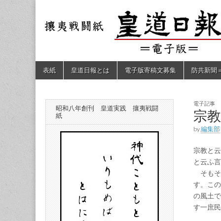
皇道
敬神
｜崇
祖｜
日報
尊皇
｜昭
和八
（防
年創
Skip
Main
表紙
皇道日報とは
電子版寄稿文募集
防共新聞
刊
to
menu
皇道
content
共新
実
践
攘夷
電子記事
昭和八年創刊 皇道実践 攘夷戦闘
聞）
宗教
戦闘
紙
紙
by
編集部
電子
宗教と云
版
と云ふ言
そもそ
す。この
の風土で
す一庶民