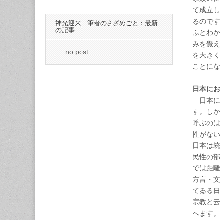
て成立し
るのです
神光迎来 筆者のさざめごと：最新
の記事
ふとわか
みを覺え
no post
を大きく
ことにな
日本にお
日本に
す。しか
呼ぶのは
性がない
日本は統
民性の部
では距離
方言・文
てゐる日
宗教と云
へます。