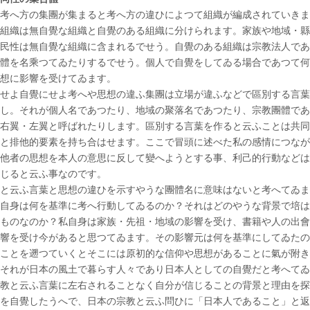
考へ方の集團が集まると考へ方の違ひによつて組織が編成されていきま
組織は無自覺な組織と自覺のある組織に分けられます。家族や地域・縣
民性は無自覺な組織に含まれるでせう。自覺のある組織は宗教法人であ
體を名乘つてゐたりするでせう。個人で自覺をしてゐる場合であつて何
想に影響を受けてゐます。
せよ自覺にせよ考へや思想の違ふ集團は立場が違ふなどで區別する言葉
し。それが個人名であつたり、地域の聚落名であつたり、宗教團體であ
右翼・左翼と呼ばれたりします。區別する言葉を作ると云ふことは共同
と排他的要素を持ち合はせます。ここで冒頭に述べた私の感情につなが
他者の思想を本人の意思に反して變へようとする事、利己的行動などは
じると云ふ事なのです。
と云ふ言葉と思想の違ひを示すやうな團體名に意味はないと考へてゐま
自身は何を基準に考へ行動してゐるのか？それはどのやうな背景で培は
ものなのか？私自身は家族・先祖・地域の影響を受け、書籍や人の出會
響を受け今があると思つてゐます。その影響元は何を基準にしてゐたの
ことを遡つていくとそこには原初的な信仰や思想があることに氣が附き
それが日本の風土で暮らす人々であり日本人としての自覺だと考へてゐ
教と云ふ言葉に左右されることなく自分が信じることの背景と理由を探
を自覺したうへで、日本の宗教と云ふ問ひに「日本人であること」と返