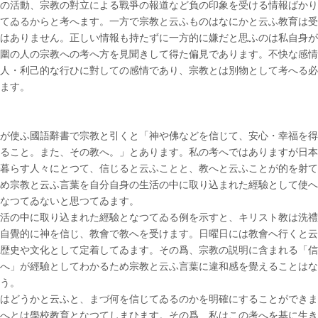
の活動、宗教の對立による戰爭の報道など負の印象を受ける情報ばかり
てゐるからと考へます。一方で宗教と云ふものはなにかと云ふ教育は受
はありません。正しい情報も持たずに一方的に嫌だと思ふのは私自身が
圍の人の宗教への考へ方を見聞きして得た偏見であります。不快な感情
人・利己的な行ひに對しての感情であり、宗教とは別物として考へる必
ます。
が使ふ國語辭書で宗教と引くと「神や佛などを信じて、安心・幸福を得
ること。また、その教へ。」とあります。私の考へではありますが日本
暮らす人々にとつて、信じると云ふことと、教へと云ふことが的を射て
め宗教と云ふ言葉を自分自身の生活の中に取り込まれた經驗として使へ
なつてゐないと思つてゐます。
活の中に取り込まれた經驗となつてゐる例を示すと、キリスト教は洗禮
自覺的に神を信じ、教會で教へを受けます。日曜日には教會へ行くと云
歴史や文化として定着してゐます。その爲、宗教の説明に含まれる「信
へ」が經驗としてわかるため宗教と云ふ言葉に違和感を覺えることはな
う。
はどうかと云ふと、まづ何を信じてゐるのかを明確にすることができま
へとは學校教育となつてしまひます。その爲、私はこの考へを基に生き