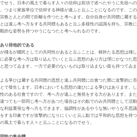
でせう。日本の風土で暮らす人々の信仰は前項で述べたやうに先祖への
。つまり家族單位で信仰する神樣が違ふと云ふことになるのです。この
宗教と人との間で距離を作つたと考へます。自分自身が共同體に屬する
とは違ふ考へ方をする共同體もあると云ふ多樣性の認識を持ち、宗教に
觀的な姿勢を持つやうになつたと考へられるのです。
あり排他的である
が殘るが國民としての共同性があると云ふことは、根幹たる思想は殘し
に必要な考へ方は取り込んでいくと云ふ思想のあり方は理にかなつた思
と思つてゐます。一方で必要のないものは取り込まない面も持つてゐま
よる爭ひは屬する共同體の思想と違ふ共同體に出會つた際に攻撃的に否
とで發生します。日本においても思想の違ひによる爭ひはあります。し
性のある社會ですので、考へ方が違ふと無視をする力があります。また
違つても一部同じ考へ方があつた場合はその點でのみ共同體として活動
な利益重視な考へ方もできます。協調性があるやうな無いやうな不思議
をする印象ですが攻撃的になりにくいと云ふ點では平和的な思想を持つ
の風土で暮らす人々と云ふことになるのでせう。
同性の集合體