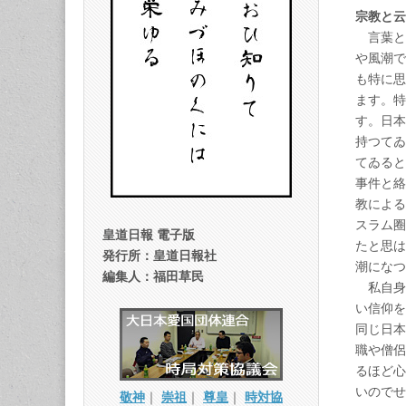
宗教と云
言葉と
や風潮で
も特に思
ます。特
す。日本
持つてゐ
てゐると
事件と絡
教による
スラム圈
皇道日報 電子版
たと思は
発行所：皇道日報社
潮になつ
編集人：福田草民
私自身
い信仰を
同じ日本
職や僧侶
るほど心
いのでせ
敬神
｜
崇祖
｜
尊皇
｜
時対協