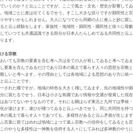
ていくのか？と云ふことですが、ここで風土・文化・歴史が影響してゐ
。地域ごとに差は出てくるでせう。すこし大きな括りですが縣民性と言
りやすいかもしれません。大人になつてから同郷の人に會ふと妙に親し
ると云ふ經驗をします。家族性・地域性・縣民性・國民性と徐々に母數
していつても共通認識できる部分が日本人たらしめてゐる共同性と云ふ
ります。
ける宗教
おいても宗教の要素を含む考へ方は全ての人が有してゐると考へてゐま
し要素を含んでゐるだけであり日本の風土で暮らす人々の思想を宗教と
難しいと考へます。その理由としては各地域による思想のあり方に統一
と云ふことです。
一された國ですが、地域の特色を大きく殘してゐます。先の地域性や縣
分に當たるでせう。日本は小さな島國であり情報や交通が發展した現在
はあつてないやうなものです。それにも關はらず東北と九州では季候・
化が違ひます。違ひが殘つてゐると云ふべきでせう。同じ共同性を持つ
本の風土で暮らす人々であつても、多樣性があると云ふ矛盾が生じます
ふ言葉に當てはめれば地域によつて違ふ宗教への信仰をしてゐるとも言
このやうな多樣性は一神教を信仰する人々にしてみれば多神教のやうに