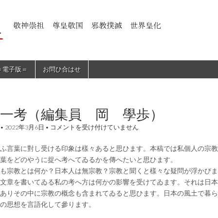
＝電子版＝
お問ひ合はせ
一考（編集員 岡 學歩）
宗
•
2022年3月6日
•
コメントを受け付けていません
教
一
ふ言葉に對し受ける印象は樣々あると思ひます。本稿では私個人の宗教
考
（編
葉をどのやうに捉へ考へてゐるかを傳へたいと思ひます。
集
も宗教とは何か？日本人は無宗教？宗教と聞くと樣々な疑問が浮かびま
員
岡
文章を書いてゐる私の考へ方は何かの影響を受けてゐます。それは日本
學
ありその中に宗教の概念も含まれてゐると思ひます。日本の風土で暮ら
歩）
の思想を言語化して參ります。
は