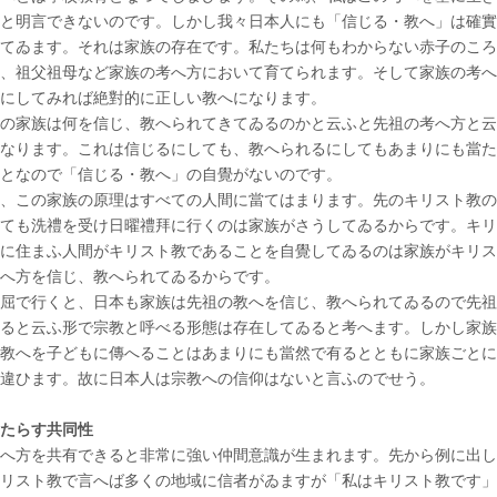
と明言できないのです。しかし我々日本人にも「信じる・教へ」は確實
てゐます。それは家族の存在です。私たちは何もわからない赤子のころ
、祖父祖母など家族の考へ方において育てられます。そして家族の考へ
にしてみれば絶對的に正しい教へになります。
の家族は何を信じ、教へられてきてゐるのかと云ふと先祖の考へ方と云
なります。これは信じるにしても、教へられるにしてもあまりにも當た
となので「信じる・教へ」の自覺がないのです。
、この家族の原理はすべての人間に當てはまります。先のキリスト教の
ても洗禮を受け日曜禮拜に行くのは家族がさうしてゐるからです。キリ
に住まふ人間がキリスト教であることを自覺してゐるのは家族がキリス
へ方を信じ、教へられてゐるからです。
屈で行くと、日本も家族は先祖の教へを信じ、教へられてゐるので先祖
ると云ふ形で宗教と呼べる形態は存在してゐると考へます。しかし家族
教へを子どもに傳へることはあまりにも當然で有るとともに家族ごとに
違ひます。故に日本人は宗教への信仰はないと言ふのでせう。
たらす共同性
へ方を共有できると非常に強い仲間意識が生まれます。先から例に出し
リスト教で言へば多くの地域に信者がゐますが「私はキリスト教です」