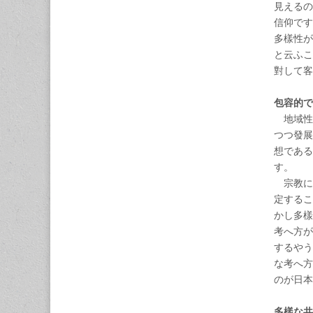
見えるの
信仰です
多樣性が
と云ふこ
對して客
包容的で
地域性
つつ發展
想である
す。
宗教に
定するこ
かし多樣
考へ方が
するやう
な考へ方
のが日本
多樣な共