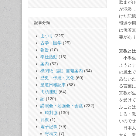
欺まがひ
が氾濫し
けた記憶
記事分類
報道や周
は傍若無
まつり
(225)
要があり
古学・国学
(25)
報告
(10)
宗教とは
奉仕活動
(15)
小學生
案内
(52)
ようとす
機関紙（誌）書籍案内
(34)
の風土で
歴史・伝統・文化
(60)
ゐないた
皇道日報記事
(58)
る言葉に
街頭運動
(64)
宗教が生
詔
(120)
を受けて
講演会・勉強会・会議
(232)
ふことは
時對協
(130)
じる・教
邪教
(1)
いのでせ
電子記事
(79)
日本人
寄稿文
(7)
せん。教