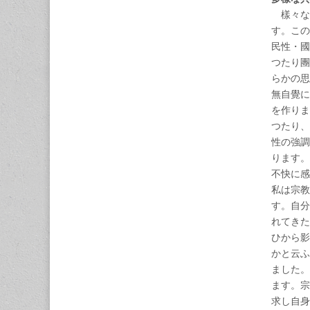
樣々な
す。この
民性・國
つたり團
らかの思
無自覺に
を作りま
つたり、
性の強調
ります。
不快に感
私は宗教
す。自分
れてきた
ひから影
かと云ふ
ました。
ます。宗
求し自身