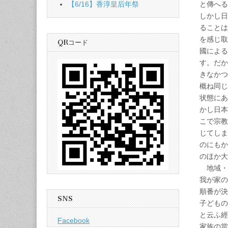
と傳へる
【6/16】香淳皇后年祭
しかし日
ることは
を感じ取
QRコード
國による
す。だか
きなかつ
概ね同じ
状態にあ
かし日本
こで宗教
じてしま
のにもか
のほか大
地域・
我が家の
順番が決
SNS
子どもの
と云ふ經
Facebook
家族の當