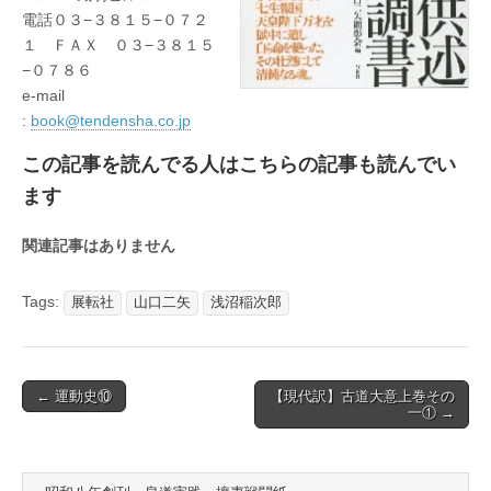
電話０３−３８１５−０７２
１ ＦＡＸ ０３−３８１５
−０７８６
e-mail
:
book@tendensha.co.jp
この記事を読んでる人はこちらの記事も読んでい
ます
関連記事はありません
Tags:
展転社
山口二矢
浅沼稲次郎
Post
← 運動史⑩
【現代訳】古道大意上巻その
一① →
navigation