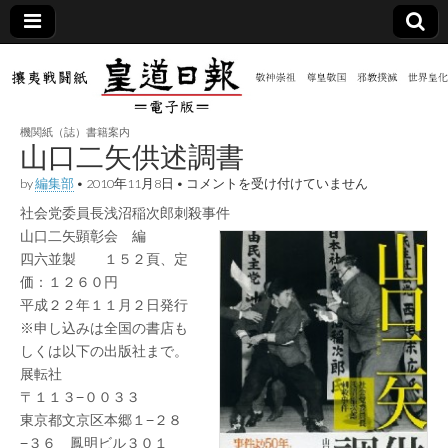
皇道
敬神
｜崇
祖｜
日報
尊皇
機関紙（誌）書籍案内
｜昭
山口二矢供述調書
和八
（防
年創
山
by
編集部
•
2010年11月8日
•
コメントを受け付けていません
刊
口
皇道
社会党委員長浅沼稲次郎刺殺事件
二
共新
実
矢
山口二矢顕彰会 編
践
供
攘夷
四六並製 １５２頁、定
述
聞）
戦闘
調
価：１２６０円
紙
書
平成２２年１１月２日発行
は
電子
※申し込みは全国の書店も
しくは以下の出版社まで。
版
展転社
〒１１３−００３３
東京都文京区本郷１−２８
−３６ 鳳明ビル３０１