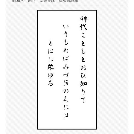
昭和八年創刊 皇道実践 攘夷戦闘紙