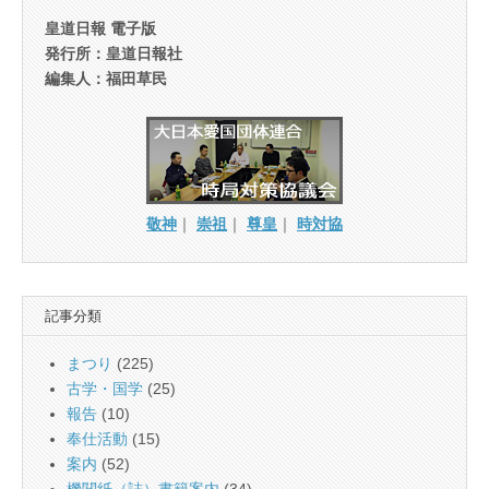
皇道日報 電子版
発行所：皇道日報社
編集人：福田草民
敬神
｜
崇祖
｜
尊皇
｜
時対協
記事分類
まつり
(225)
古学・国学
(25)
報告
(10)
奉仕活動
(15)
案内
(52)
機関紙（誌）書籍案内
(34)