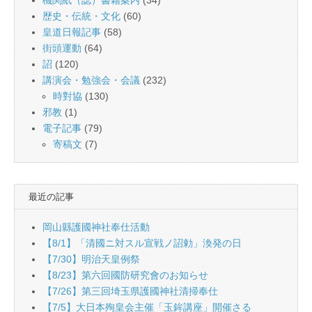
歴史・伝統・文化
(60)
皇道日報記事
(58)
街頭運動
(64)
詔
(120)
講演会・勉強会・会議
(232)
時對協
(130)
邪教
(1)
電子記事
(79)
寄稿文
(7)
最近の記事
岡山縣護國神社奉仕活動
【8/1】「清國ニ対スル宣戦ノ詔勅」渙発の日
【7/30】明治天皇例祭
【8/23】第六回國防研究會のお知らせ
【7/26】第三回埼玉県護國神社清掃奉仕
【7/5】大日本殉皇会主催「玉鉾講座」開催さる