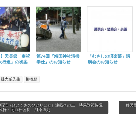
23】天長節「奉祝
第74回『靖国神社清掃
「むさしの倶楽部」講
大行進」の御案
奉仕』のお知らせ
演会のお知らせ
山縣大貳先生
柳魂祭
艸獨語（ひとくさのひとりごと）連載その二 時局對策協議
移民
代行・同血社會長 河原博史
tion