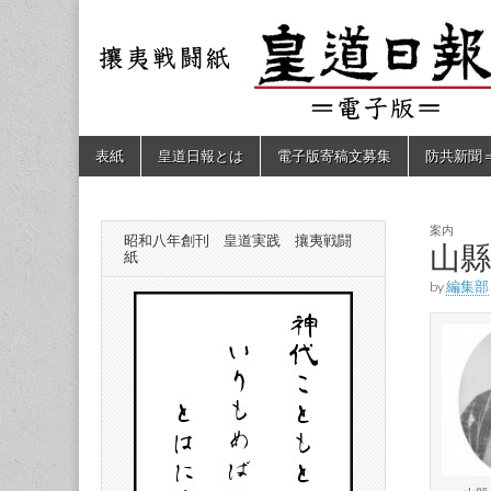
皇道
敬神
｜崇
祖｜
日報
尊皇
｜昭
和八
（防
年創
Skip
Main
表紙
皇道日報とは
電子版寄稿文募集
防共新聞
刊
to
menu
皇道
content
共新
実
践
攘夷
案内
昭和八年創刊 皇道実践 攘夷戦闘
聞）
山
戦闘
紙
紙
by
編集部
電子
版