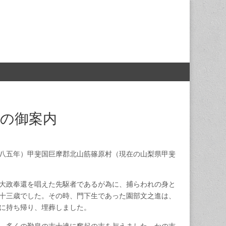
」の御案内
八五年）甲斐国巨摩郡北山筋篠原村（現在の山梨県甲斐
大政奉還を唱えた先駆者であるが為に、捕らわれの身と
十三歳でした。その時、門下生であった園部文之進は、
に持ち帰り、埋葬しました。