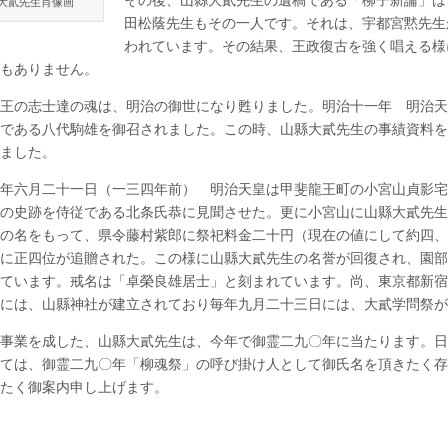
その後、山縣大貳先生の遺稿である「柳子新論」は
大貳先生肖像画
「柳
魂
田松蔭先生もその一人です。それは、宇都宮黙先生
祭」
われています。その結果、王政復古を強く唱える様
の
もありません。
御
案
内
王の志士達の魂は、明治の御世になり甦りました。明治十一年 明治天
は
である八代駒雄を御召されました。この時、山縣大貳先生の事績資料を
ました。
年六月二十一日（一三四年前） 明治天皇は甲斐龍王町の小宮山貞影宅
の史跡を侍従である北条氏恭に見聞させた。更に小宮山に山縣大貳先生
の名をもって、県令藤村紫郎に祭祀料金二十円（現在の値にして約四、
に正四位が追贈された。この様に山縣大貳先生の名誉が回復され、園部
ています。戒名は「卓榮良雄居士」と刻まれています。尚、東京都新宿
には、山縣神社が建立されており毎年九月二十三日には、大貳学問祭が
事業を成した、山縣大貳先生は、今年で御霊二九〇年に当たります。日
ては、御霊二九〇年「柳魂祭」の呼び掛け人として御氏名を頂きたく存
たく御案内申し上げます。