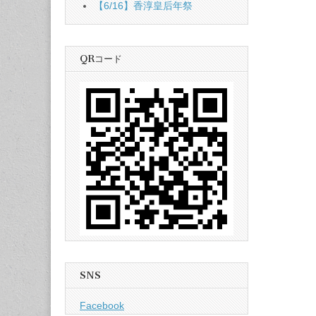
【6/16】香淳皇后年祭
QRコード
SNS
Facebook