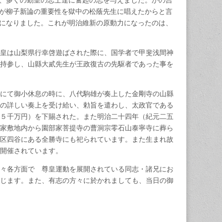
、多くの勤皇の志士達に奮起の志を与えました。かの吉
が柳子新論の重要性を獄中の松蔭先生に唱えたからと言
になりました。これが明治維新の原動力になったのは、
皇は山梨県行幸啓遊ばされた際に、国学者で甲斐浅間神
持参し、山縣大貳先生が王政復古の先駆者であった事を
にて御小休息の時に、八代駒雄が奏上した金剛寺の山縣
の詳しい奏上を受け給い、勅旨を遣わし、太政官である
５千万円）を下賜された。また明治二十四年（紀元二五
家敷地内から園部家菩提寺の曹洞宗零石山泰寧寺に葬ら
区四谷にある全勝寺にも祀られています。また生まれ故
開催されています。
々各方面で 尊皇運動を展開されている同志・諸兄にお
じます。また、有志の方々に於かれましても、当日の御