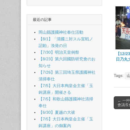
最近の記事
岡山縣護國神社奉仕活動
【8/1】「清國ニ対スル宣戦ノ
詔勅」渙発の日
【7/30】明治天皇例祭
【12/
【8/23】第六回國防研究會のお
日乃丸
内
知らせ
【7/26】第三回埼玉県護國神社
Tags:
清掃奉仕
【7/5】大日本殉皇会主催「玉
鉾講座」開催さる
【7/5】和歌山縣護國神社清掃
Post
← 一
會議長
奉仕
naviga
【6/30】夏越の大祓
【7/5】大日本殉皇会主催「玉
鉾講座」の御案內