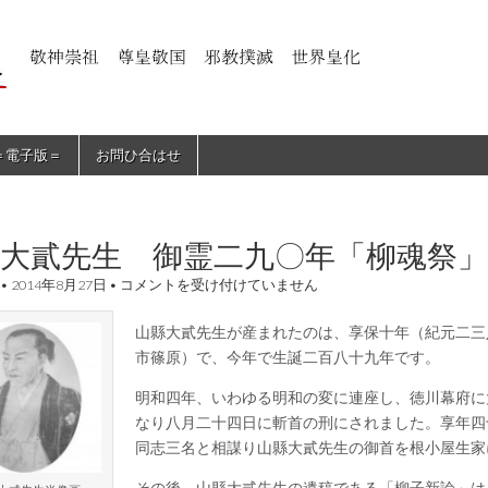
＝電子版＝
お問ひ合はせ
縣大貳先生 御霊二九〇年「柳魂祭
山
•
2014年8月27日
•
コメントを受け付けていません
縣
大
山縣大貳先生が産まれたのは、享保十年（紀元二三
貳
先
市篠原）で、今年で生誕二百八十九年です。
生
御
明和四年、いわゆる明和の変に連座し、徳川幕府に
霊
なり八月二十四日に斬首の刑にされました。享年四
二
九
同志三名と相謀り山縣大貳先生の御首を根小屋生家
〇
年