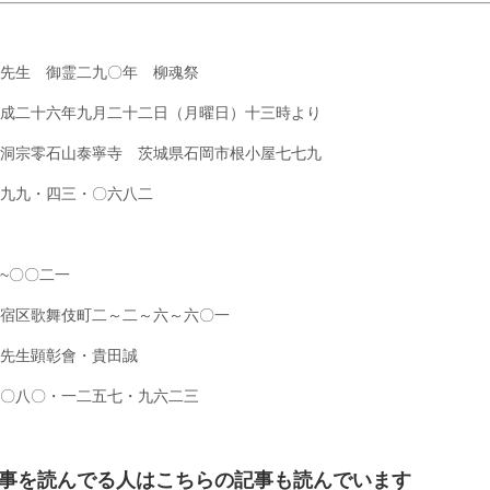
先生 御霊二九〇年 柳魂祭
成二十六年九月二十二日（月曜日）十三時より
洞宗零石山泰寧寺 茨城県石岡市根小屋七七九
九九・四三・〇六八二
~〇〇二一
宿区歌舞伎町二～二～六～六〇一
先生顕彰會・貴田誠
〇八〇・一二五七・九六二三
事を読んでる人はこちらの記事も読んでいます