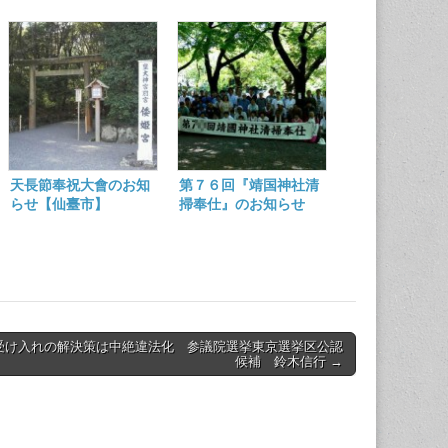
天長節奉祝大會のお知
第７６回『靖国神社清
らせ【仙臺市】
掃奉仕』のお知らせ
受け入れの解決策は中絶違法化 参議院選挙東京選挙区公認
候補 鈴木信行 →