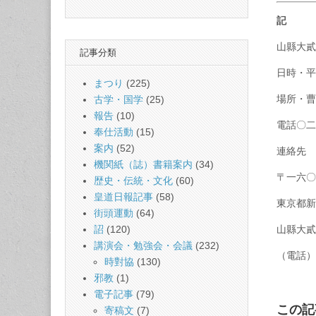
記
山縣大貳
記事分類
日時・平
まつり
(225)
場所・曹
古学・国学
(25)
報告
(10)
電話〇二
奉仕活動
(15)
案内
(52)
連絡先
機関紙（誌）書籍案内
(34)
〒一六〇
歴史・伝統・文化
(60)
皇道日報記事
(58)
東京都新
街頭運動
(64)
山縣大貳
詔
(120)
講演会・勉強会・会議
(232)
（電話）
時對協
(130)
邪教
(1)
電子記事
(79)
この記
寄稿文
(7)