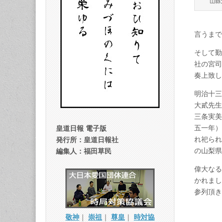
山縣
言うまで
そして勤
社の宮司
奏上致し
明治十三
大貳先生
三条実美
五一年）
皇道日報 電子版
れ祀られ
発行所：皇道日報社
の山梨県
編集人：福田草民
偉大なる
かれまし
参列頂き
敬神
｜
崇祖
｜
尊皇
｜
時対協