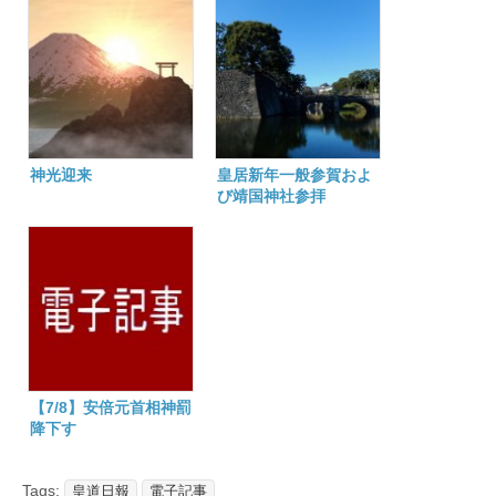
神光迎来
皇居新年一般参賀およ
び靖国神社参拝
【7/8】安倍元首相神罰
降下す
Tags:
皇道日報
電子記事