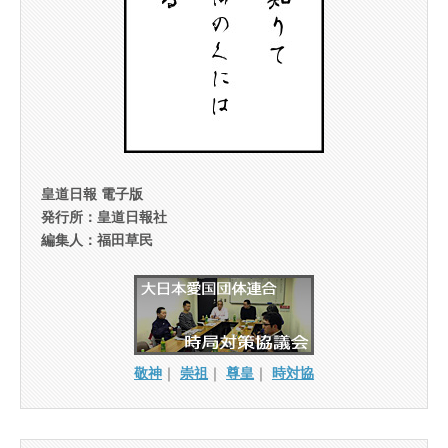
皇道日報 電子版
発行所：皇道日報社
編集人：福田草民
敬神
｜
崇祖
｜
尊皇
｜
時対協