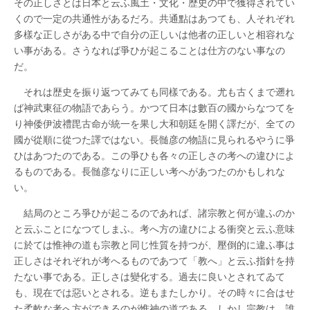
その正しさとは日本と云ふ風土・文化・歴史の中で獲得されてい
くので一定の共通性があるだろ。共通點はあつても、人それぞれ
多樣な正しさがある中で自分の正しいは他者の正しいと相容れな
い事がある。さうなれば爭ひが起こることは仕方のない事なの
だ。
それは歴史を振り返つてみても同樣である。尤も古くまで遡れ
ば神武東征の物語であらう。かつて日本は數百の國からなつてを
り神倭伊波禮毘古命が統一を果し大和朝廷を開く譯だが、全ての
國が從順に從つた譯ではない。長髄彦の物語に見られるやうに爭
ひはあつたのである。この爭ひも各々の正しさの考への違ひによ
るものである。長髄彦なりに正しい考へがあつたのかもしれな
い。
結局のところ爭ひが起こるのであれば、諸宗教と何が違ふのか
と云ふことになつてしまふ。考へ方の違ひによる衝突と云ふ意味
に於ては惟神の道も宗教と同じ性質を持つが、壓倒的に違ふ事は
正しさはそれぞれが考へるものであつて「教へ」と云ふ指針を持
たない事である。正しさは變化する。過去に良いとされてゐて
も、現在では惡いとされる。逆もまたしかり。その時々に合はせ
た柔軟な考へ方ができるのが惟神の道である。しかし宗教は、誰