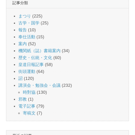
記事分類
まつり
(225)
古学・国学
(25)
報告
(10)
奉仕活動
(15)
案内
(52)
機関紙（誌）書籍案内
(34)
歴史・伝統・文化
(60)
皇道日報記事
(58)
街頭運動
(64)
詔
(120)
講演会・勉強会・会議
(232)
時對協
(130)
邪教
(1)
電子記事
(79)
寄稿文
(7)