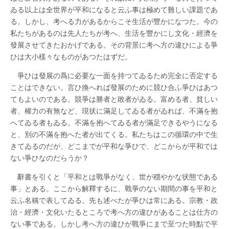
き
ゐる以上は全世界が平和になると云ふ事は極めて難しい課題であ
る
か
る。しかし、考へる力があるからこそ生活が豐かになつた。今の
編
私たちがあるのは先人たちが考へ、生活を豐かにし文化・經濟を
集
發展させてきたおかげである。その背景に考へ方の違ひによる爭
員
岡
ひは大小樣々なものがあつたはずだ。
學
歩
爭ひは發展の爲に必要な一面を持つてゐるため完全に否定する
は
ことはできない。言ひ換へれば發展のために競ひ合ふ爭ひはあつ
てもよいのである。競爭は勝者と敗者がゐる。富める者、貧しい
者、權力の有無など、現状に滿足してゐる者がゐれば、不滿を抱
へてゐる者もゐる。不滿を抱へてゐる者が滿足できるやうになる
と、別の不滿を抱へた者が出てくる。私たちはこの循環の中で生
きてゐるのだが、どこまでが平和な爭ひで、どこからが平和では
ない爭ひなのだらうか？
辭書を引くと「平和とは戰爭がなく、世が穩やかな状態である
事」とある。ここから解釋するに、戰爭のない期間の事を平和と
云ふ名稱で表してゐる。先も述べたが爭ひは常にある。宗教・政
治・經濟・文化いたるところで考へ方の違ひがあることは仕方の
ない事である。しかし考へ方の違ひが戰爭にまで至つた時點で平