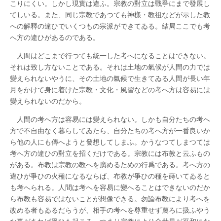
こりにくい。しかし現實は違ふ。宗教の對立は戰爭にまで發展し
てしいる。また、同じ宗教であつても神樣・教祖などが示した教
への解釋の違ひでいくつもの宗派ができてゐる。結局ここでも考
へ方の違ひがあるのである。
人間はどこまで行つても統一した考へになることはできない。
それは致し方ないことである。それは土地の氣候が人間の力では
變えられないやうに、その土地の氣候で生きてゐる人間が長い年
月をかけて身に着けた宗教・文化・風習などの考へ方は容易には
變えられないのだから。
人間の考へ方は容易には變えられない。しかも自分たちの考へ
方で不自由なく暮らしてゐたら、自分たちの考へ方が一番良いか
ら他の人にも傳へようと發想してしまふ。かうなつてしまつては
考へ方の違ひの對立を招くだけである。宗教には布教と云ふもの
がある。布教は宗教の教へを廣めるための行爲である。考へ方の
違ひが爭ひの火種になるならば、布教が爭ひの種を蒔いてゐると
も考へられる。人間は考へを容易に變へることはできないのだか
ら布教も容易ではないことが想像できる。勿論布教により考へを
改める者もゐるだらうが、相手の考へを尊重せず蔑ろに扱ふやう