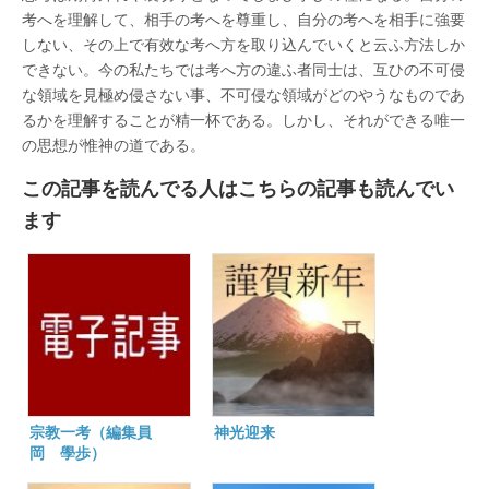
考へを理解して、相手の考へを尊重し、自分の考へを相手に強要
しない、その上で有效な考へ方を取り込んでいくと云ふ方法しか
できない。今の私たちでは考へ方の違ふ者同士は、互ひの不可侵
な領域を見極め侵さない事、不可侵な領域がどのやうなものであ
るかを理解することが精一杯である。しかし、それができる唯一
の思想が惟神の道である。
この記事を読んでる人はこちらの記事も読んでい
ます
宗教一考（編集員
神光迎来
岡 學歩）