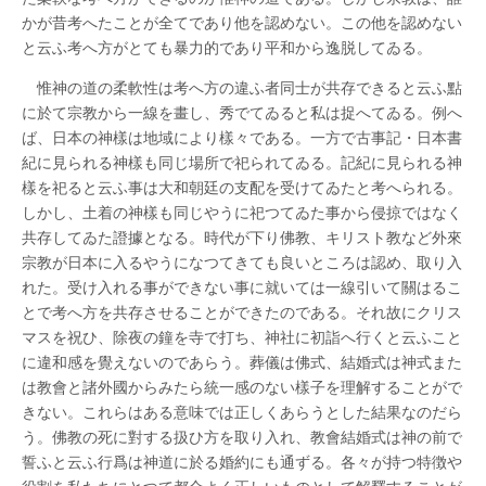
かが昔考へたことが全てであり他を認めない。この他を認めない
と云ふ考へ方がとても暴力的であり平和から逸脱してゐる。
惟神の道の柔軟性は考へ方の違ふ者同士が共存できると云ふ點
に於て宗教から一線を畫し、秀でてゐると私は捉へてゐる。例へ
ば、日本の神樣は地域により樣々である。一方で古事記・日本書
紀に見られる神樣も同じ場所で祀られてゐる。記紀に見られる神
樣を祀ると云ふ事は大和朝廷の支配を受けてゐたと考へられる。
しかし、土着の神樣も同じやうに祀つてゐた事から侵掠ではなく
共存してゐた證據となる。時代が下り佛教、キリスト教など外來
宗教が日本に入るやうになつてきても良いところは認め、取り入
れた。受け入れる事ができない事に就いては一線引いて關はるこ
とで考へ方を共存させることができたのである。それ故にクリス
マスを祝ひ、除夜の鐘を寺で打ち、神社に初詣へ行くと云ふこと
に違和感を覺えないのであらう。葬儀は佛式、結婚式は神式また
は教會と諸外國からみたら統一感のない樣子を理解することがで
きない。これらはある意味では正しくあらうとした結果なのだら
う。佛教の死に對する扱ひ方を取り入れ、教會結婚式は神の前で
誓ふと云ふ行爲は神道に於る婚約にも通ずる。各々が持つ特徴や