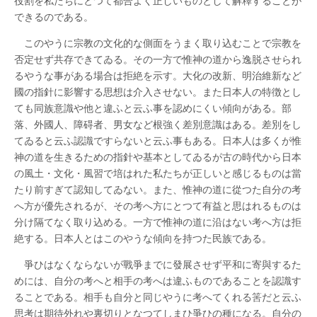
役割を私たちにとつて都合よく正しいものとして解釋することが
できるのである。
このやうに宗教の文化的な側面をうまく取り込むことで宗教を
否定せず共存できてゐる。その一方で惟神の道から逸脱させられ
るやうな事がある場合は拒絶を示す。大化の改新、明治維新など
國の指針に影響する思想は介入させない。また日本人の特徴とし
ても同族意識や他と違ふと云ふ事を認めにくい傾向がある。部
落、外國人、障碍者、男女など根強く差別意識はある。差別をし
てゐると云ふ認識ですらないと云ふ事もある。日本人は多くが惟
神の道を生きるための指針や基本としてゐるが古の時代から日本
の風土・文化・風習で培はれた私たちが正しいと感じるものは當
たり前すぎて認知してゐない。また、惟神の道に從つた自分の考
へ方が優先されるが、その考へ方にとつて有益と思はれるものは
分け隔てなく取り込める。一方で惟神の道に沿はない考へ方は拒
絶する。日本人とはこのやうな傾向を持つた民族である。
爭ひはなくならないが戰爭までに發展させず平和に寄與するた
めには、自分の考へと相手の考へは違ふものであることを認識す
ることである。相手も自分と同じやうに考へてくれる筈だと云ふ
思考は期待外れや裏切りとなつてしまひ爭ひの種になる。自分の