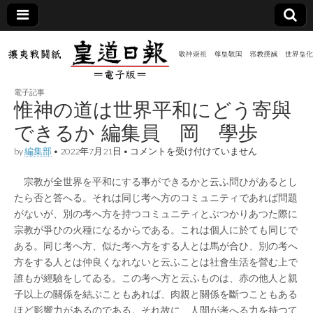
皇道
敬神
｜崇
祖｜
日報
尊皇
電子記事
｜昭
惟神の道は世界平和にどう寄與
和八
（防
年創
できるか 編集員 岡 學歩
刊
皇道
惟
by
編集部
•
2022年7月21日
•
コメントを受け付けていません
共新
実
神
践
の
攘夷
宗教が全世界を平和にする事ができるかと云ふ問ひがあるとし
道
聞）
戦闘
は
たら否と答へる。それは同じ考へ方のコミュニティであれば問題
紙
世
がないが、別の考へ方を持つコミュニティとぶつかりあつた際に
界
電子
平
宗教が爭ひの火種になるからである。これは個人に於ても同じで
和
ある。同じ考へ方、似た考へ方をする人とは馬が合ひ、別の考へ
に
版
方をする人とは仲良くなれないと云ふことは社會生活を營む上で
ど
う
誰もが經驗をしてゐる。この考へ方と云ふものは、赤の他人と親
寄
子以上の關係を結ぶこともあれば、肉親と關係を斷つこともある
與
で
ほど影響力があるのである。それ故に、人間が考へる力を持つて