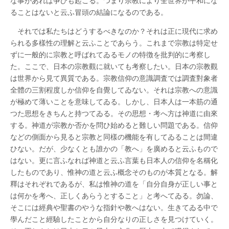
な事があれば爭ひも起こる。つまり宗教により全世界が平和にな
ることはないと云ふ冒頭の結論になるのである。
それでは私たちはどうするべきなのか？それは正に現代に求め
られる多樣性の理解と云ふことであらう。これまで宗教は特定せ
ずに一般的に宗教と呼ばれてゐるモノの特徴を批判的に考察し
た。ここで、日本の宗教觀に就いても考察したい。日本の宗教觀
は世界から見て異質である。宗教信仰の意識調査では調査對象者
全體の三割程度しか信仰を自覺してゐない。それは宗教への意識
が極めて薄いことを意味してゐる。しかし、日本人は一本筋の通
つた思想をきちんと持つてゐる。その思想・考へ方は神道に由來
する。神道が宗教か否かを問ひ始めると難しい問題である。信仰
などの側面から見ると宗教と同樣の機能を有してゐることは間違
ひない。だが、少なくとも誰かの「教へ」を廣めると云ふもので
はない。更に言ふなれば神道と云ふ言葉も日本人の信仰を名稱化
したものであり、惟神の道と云ふ概念そのものが本質となる。解
釋はそれぞれであるが、私は惟神の道を「自分自身が正しい事と
は何かを考へ、正しくあらうとすること」と考へてゐる。勿論、
そこには經典や聖書のやうな指針や教へはない。生きてゐる中で
學んだこと經驗したことから自分なりの正しさを見つけていく。