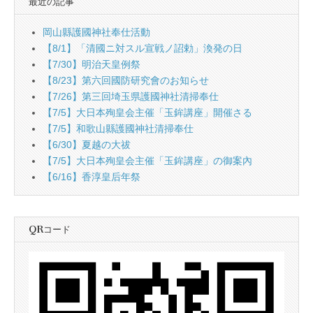
最近の記事
岡山縣護國神社奉仕活動
【8/1】「清國ニ対スル宣戦ノ詔勅」渙発の日
【7/30】明治天皇例祭
【8/23】第六回國防研究會のお知らせ
【7/26】第三回埼玉県護國神社清掃奉仕
【7/5】大日本殉皇会主催「玉鉾講座」開催さる
【7/5】和歌山縣護國神社清掃奉仕
【6/30】夏越の大祓
【7/5】大日本殉皇会主催「玉鉾講座」の御案內
【6/16】香淳皇后年祭
QRコード