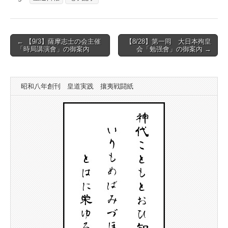
Post
← 【9/3】薩摩志士の会主催
【8/28】第一囘 大日本殉皇
「時局講演會」の御案內
会「勉强會」の御案內 →
navigation
昭和八年創刊 皇道実践 攘夷戦闘紙