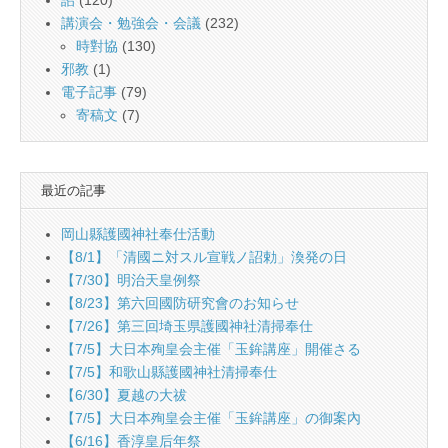
詔
(120)
講演会・勉強会・会議
(232)
時對協
(130)
邪教
(1)
電子記事
(79)
寄稿文
(7)
最近の記事
岡山縣護國神社奉仕活動
【8/1】「清國ニ対スル宣戦ノ詔勅」渙発の日
【7/30】明治天皇例祭
【8/23】第六回國防研究會のお知らせ
【7/26】第三回埼玉県護國神社清掃奉仕
【7/5】大日本殉皇会主催「玉鉾講座」開催さる
【7/5】和歌山縣護國神社清掃奉仕
【6/30】夏越の大祓
【7/5】大日本殉皇会主催「玉鉾講座」の御案內
【6/16】香淳皇后年祭