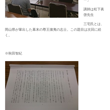
講師は松下眞
啓先生
三宅氏とは、
岡山県が輩出した幕末の尊王攘夷の志士。この題目は次回に続
く。
※秋田智紀