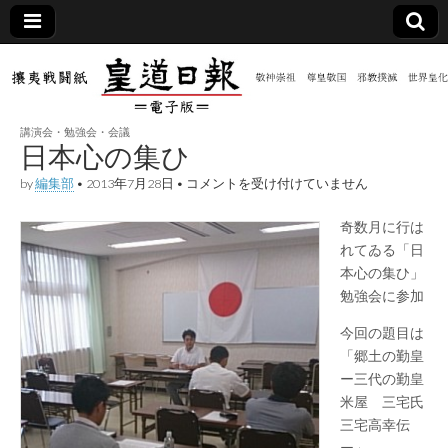
皇道
敬神
｜崇
祖｜
日報
尊皇
講演会・勉強会・会議
｜昭
日本心の集ひ
和八
（防
年創
日
by
編集部
•
2013年7月28日
•
コメントを受け付けていません
刊
本
皇道
心
共新
実
奇数月に行は
の
践
集
れてゐる「日
攘夷
ひ
聞）
戦闘
本心の集ひ」
は
紙
勉強会に参加
電子
今回の題目は
「郷土の勤皇
版
ー三代の勤皇
米屋 三宅氏
三宅高幸伝
ー」