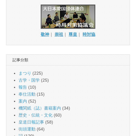
敬神
｜
崇祖
｜
尊皇
｜
時対協
記事分類
まつり
(225)
古学・国学
(25)
報告
(10)
奉仕活動
(15)
案内
(52)
機関紙（誌）書籍案内
(34)
歴史・伝統・文化
(60)
皇道日報記事
(58)
街頭運動
(64)