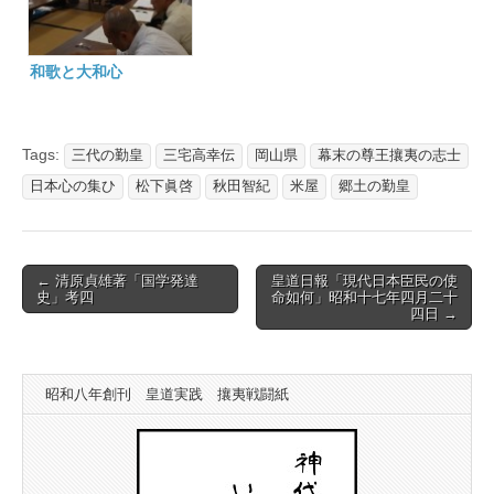
和歌と大和心
Tags:
三代の勤皇
三宅高幸伝
岡山県
幕末の尊王攘夷の志士
日本心の集ひ
松下眞啓
秋田智紀
米屋
郷土の勤皇
Post
← 清原貞雄著「国学発達
皇道日報「現代日本臣民の使
史」考四
命如何」昭和十七年四月二十
navigation
四日 →
昭和八年創刊 皇道実践 攘夷戦闘紙