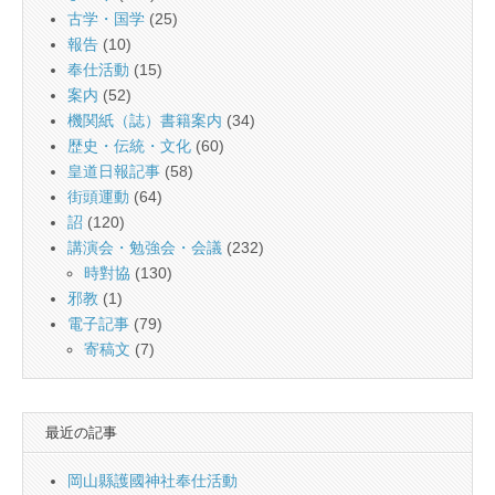
古学・国学
(25)
報告
(10)
奉仕活動
(15)
案内
(52)
機関紙（誌）書籍案内
(34)
歴史・伝統・文化
(60)
皇道日報記事
(58)
街頭運動
(64)
詔
(120)
講演会・勉強会・会議
(232)
時對協
(130)
邪教
(1)
電子記事
(79)
寄稿文
(7)
最近の記事
岡山縣護國神社奉仕活動