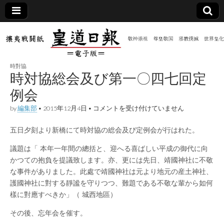
皇道
敬神
｜崇
祖｜
日報
尊皇
時對協
｜昭
時対協総会及び第一〇四七回定
和八
（防
年創
例会
刊
皇道
時
by
編集部
•
2015年12月4日
•
コメントを受け付けていません
共新
実
対
践
協
攘夷
五日夕刻より新橋にて時対協の総会及び定例会が行はれた。
総
聞）
戦闘
会
紙
及
議題は「 本年一年間の總括と、迎へる喜ばしい平成の御代に向
び
電子
かつての抱負を提議致します。亦、更には先日、靖國神社に不敬
第
な事件がありました。此處で靖國神社は元より地元の産土神社、
一
〇
版
護國神社に對する靜謐を守りつつ、難題である不敬な輩から如何
四
樣に對應すべきか」（ 城西地區）
七
回
定
その後、忘年会を催す。
例