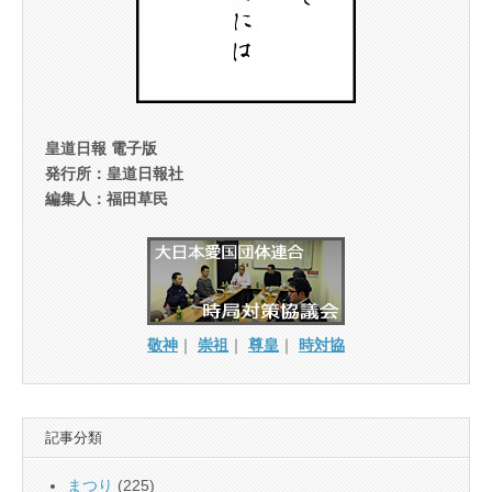
皇道日報 電子版
発行所：皇道日報社
編集人：福田草民
敬神
｜
崇祖
｜
尊皇
｜
時対協
記事分類
まつり
(225)