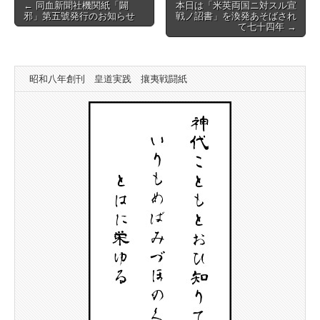
Post
← 同血新聞社機関紙「闢
本日は「米英両国ニ対スル宣
邪」第五號発行のお知らせ
戦ノ詔書」を渙発あそばされ
navigation
て七十四年 →
昭和八年創刊 皇道実践 攘夷戦闘紙