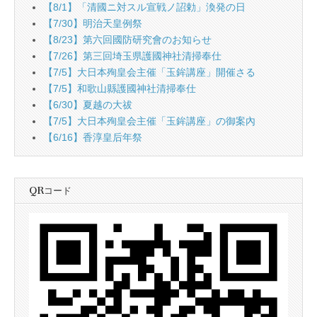
【8/1】「清國ニ対スル宣戦ノ詔勅」渙発の日
【7/30】明治天皇例祭
【8/23】第六回國防研究會のお知らせ
【7/26】第三回埼玉県護國神社清掃奉仕
【7/5】大日本殉皇会主催「玉鉾講座」開催さる
【7/5】和歌山縣護國神社清掃奉仕
【6/30】夏越の大祓
【7/5】大日本殉皇会主催「玉鉾講座」の御案內
【6/16】香淳皇后年祭
QRコード