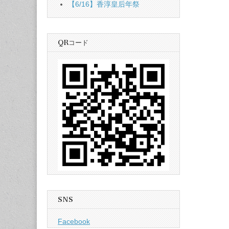
【6/16】香淳皇后年祭
QRコード
SNS
Facebook