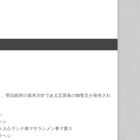
）、明治政府の基本方針である五箇条の御誓文が発布され
シ
ヘシ
ケ人心ヲシテ倦マサラシメン事ヲ要ス
クヘシ