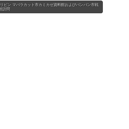
ィリピン マバラカット市カミカゼ資料館およびバンバン市戦
館訪問
tion