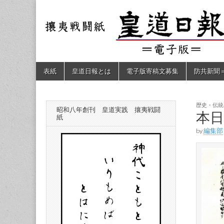
皇道
敬神
｜崇
祖｜
日報
尊皇
｜昭
和八
（防
年創
Skip
Main
表紙
皇道日報とは
電子版寄稿文募集
防共新聞
刊
to
menu
皇道
content
共新
実
践
攘夷
歴史・伝統
昭和八年創刊 皇道実践 攘夷戦闘
聞）
本
戦闘
紙
紙
by
編集部
電子
版