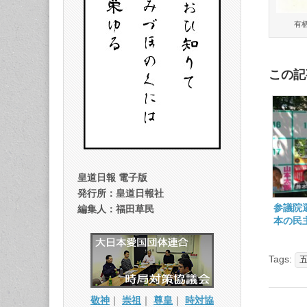
有
この記
皇道日報 電子版
発行所：皇道日報社
参議院
編集人：福田草民
本の民
Tags:
敬神
｜
崇祖
｜
尊皇
｜
時対協