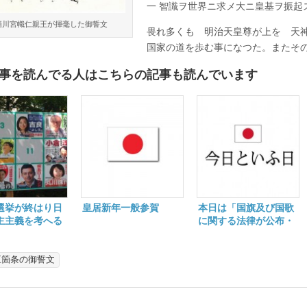
の
一 智識ヲ世界ニ求メ大ニ皇基ヲ振起
日
栖川宮幟仁親王が揮毫した御誓文
は
畏れ多くも 明治天皇尊が上を 天
国家の道を歩む事になつた。またそ
事を読んでる人はこちらの記事も読んでいます
選挙が終はり日
皇居新年一般参賀
本日は「国旗及び国歌
主主義を考へる
に関する法律が公布・
即日施行」の日
五箇条の御誓文