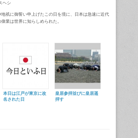
スヘシ
神地祇に御誓い申上げたこの日を境に、日本は急速に近代
の偉業は世界に知らしめられた。
本日は江戸が東京に改
皇居参拝並びに皇居遥
名された日
拝す