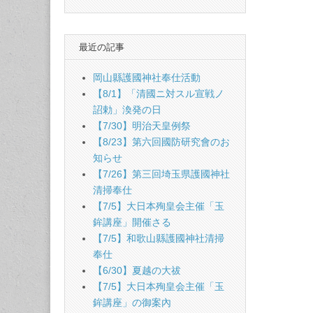
最近の記事
岡山縣護國神社奉仕活動
【8/1】「清國ニ対スル宣戦ノ
詔勅」渙発の日
【7/30】明治天皇例祭
【8/23】第六回國防研究會のお
知らせ
【7/26】第三回埼玉県護國神社
清掃奉仕
【7/5】大日本殉皇会主催「玉
鉾講座」開催さる
【7/5】和歌山縣護國神社清掃
奉仕
【6/30】夏越の大祓
【7/5】大日本殉皇会主催「玉
鉾講座」の御案內