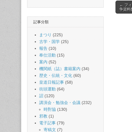
Post
← フ
争資料
naviga
記事分類
まつり
(225)
古学・国学
(25)
報告
(10)
奉仕活動
(15)
案内
(52)
機関紙（誌）書籍案内
(34)
歴史・伝統・文化
(60)
皇道日報記事
(58)
街頭運動
(64)
詔
(120)
講演会・勉強会・会議
(232)
時對協
(130)
邪教
(1)
電子記事
(79)
寄稿文
(7)