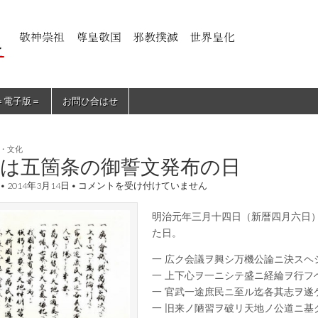
＝電子版＝
お問ひ合はせ
・文化
日は五箇条の御誓文発布の日
本
•
2014年3月14日
•
コメントを受け付けていません
日
は
明治元年三月十四日（新暦四月六日
五
箇
た日。
条
の
一 広ク会議ヲ興シ万機公論ニ決スヘ
御
一 上下心ヲ一ニシテ盛ニ経綸ヲ行フ
誓
文
一 官武一途庶民ニ至ル迄各其志ヲ遂
発
一 旧来ノ陋習ヲ破リ天地ノ公道ニ基
布