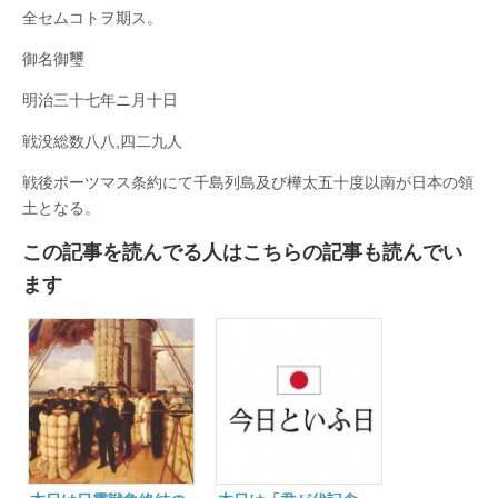
全セムコトヲ期ス。
御名御璽
明治三十七年ニ月十日
戦没総数八八,四二九人
戦後ポーツマス条約にて千島列島及び樺太五十度以南が日本の領
土となる。
この記事を読んでる人はこちらの記事も読んでい
ます