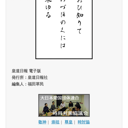
皇道日報 電子版
発行所：皇道日報社
編集人：福田草民
敬神
｜
崇祖
｜
尊皇
｜
時対協