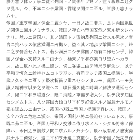
朕カ意ヲ体シテ事ニ従ヒ列国トノ関係年ヲ逐フテ益々親厚ニ赴ク
ヲ見ル。今、不幸ニシテ露国ト釁端ヲ開クニ至ル、豈朕カ志ナラ
ムヤ。
帝国ノ重ヲ韓国ノ保全ニ置クヤ、一日ノ故ニ非ス、是レ両国累世
ノ関係ニ因ルノミナラス、韓国ノ存亡ハ帝国安危ノ繋ル所タレハ
ナリ。然ルニ露国ハ、其ノ清国トノ盟約及列国ニ対スル累次ノ宣
言ニ拘ハラス依然満洲ニ占拠シ、益々其ノ地歩ヲ鞏固ニシテ、終
ニ之ヲ併呑セムトス。若シ満洲ニシテ露国ノ領有ニ帰セン乎、韓
国ノ保全ハ支持スルニ由ナク、極東ノ平和亦素ヨリ望ムヘカラ
ス。故ニ朕ハ此ノ機ニ際シ、切ニ妥協ニ由テ時局ヲ解決シ、以テ
平和ヲ恆久ニ維持セムコトヲ期シ、有司ヲシテ露国ニ提議シ、半
歳ノ久シキニ亙リテ屡次折衝ヲ重ネセシメタルモ、露国ハ一モ交
譲ノ精神ヲ以テ之ヲ迎ヘス、曠日彌久徒ニ時局ノ解決ヲ遷延セシ
メ、陽ニ平和ヲ唱道シ、陰ニ海陸ノ軍備ヲ増大シ、以テ我ヲ屈従
セシメムトス。凡ソ露国カ始ヨリ平和ヲ好愛スルノ誠意ナルモノ
毫モ認ムルニ由ナシ。露国ハｽ既ニ帝国ノ提議ヲ容レス、韓国ノ
安全ハ方ニ危急ニ瀕シ、帝国ノ国利ハ将ニ侵迫セラレムトス。事
既ニ茲ニ至ル、帝国カ平和ノ交渉ニ依リ求メムトシタル将来ノ保
障ハ、今日之ヲ旗鼓ノ間ニ求ムルノ外ナシ。朕ハ汝有衆ノ忠実勇
武ナルニ倚頼シ、速ニ平和ヲ永遠ニ克復シ、以テ帝国ノ光栄ヲ保