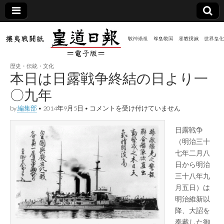
皇道
敬神
｜崇
祖｜
日報
尊皇
歴史・伝統・文化
｜昭
本日は日露戦争終結の日より一
和八
（防
年創
〇九年
刊
皇道
本
by
編集部
•
2014年9月5日
•
コメントを受け付けていません
共新
実
日
践
は
攘夷
日露戦争
日
聞）
戦闘
露
（明治三十
紙
戦
七年二月八
争
電子
終
日から明治
結
三十八年九
の
版
月五日）は
日
よ
明治維新以
り
降、大詔を
一
〇
奉戴した御