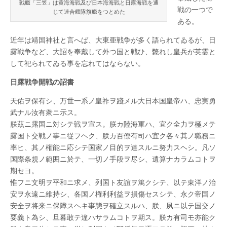
戦艦「三笠」は黄海海戦及び日本海海戦と日露海戦を通
九
戦の一つで
年
じて連合艦隊旗艦をつとめた
は
ある。
近年は靖国神社と言へば、大東亜戦争が多く語られてゐるが、日
露戦争など、大詔を奉戴して外つ国と戦ひ、斃れし皇兵が英霊と
して祀られてゐる事を忘れてはならない。
日露戦争開戦の詔書
天佑ヲ保有シ、万世一系ノ皇祚ヲ踐メル大日本国皇帝ハ、忠実勇
武ナル汝有衆ニ示ス。
朕茲ニ露国ニ対シテ戦ヲ宣ス。朕カ陸海軍ハ、宜ク全力ヲ極メテ
露国ト交戦ノ事ニ従フヘク、朕カ百僚有司ハ宜ク各々其ノ職務ニ
率ヒ、其ノ権能ニ応シテ国家ノ目的ヲ達スルニ努力スヘシ。凡ソ
国際条規ノ範囲ニ於テ、一切ノ手段ヲ尽シ、遺算ナカラムコトヲ
期セヨ。
惟フニ文明ヲ平和ニ求メ、列国ト友誼ヲ篤クシテ、以テ東洋ノ治
安ヲ永遠ニ維持シ、各国ノ権利利益ヲ損傷セスシテ、永ク帝国ノ
安全ヲ将来ニ保障スヘキ事態ヲ確立スルハ、朕、夙ニ以テ国交ノ
要義ト為シ、旦暮敢テ違ハサラムコトヲ期ス。朕カ有司モ亦能ク