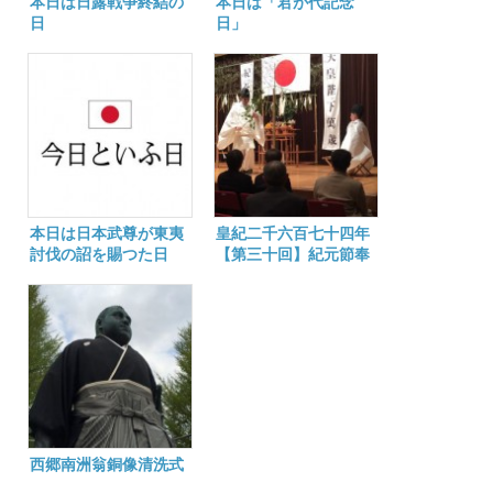
本日は日露戦争終結の
本日は「君が代記念
日
日」
本日は日本武尊が東夷
皇紀二千六百七十四年
討伐の詔を賜つた日
【第三十回】紀元節奉
祝式典斎行
西郷南洲翁銅像清洗式