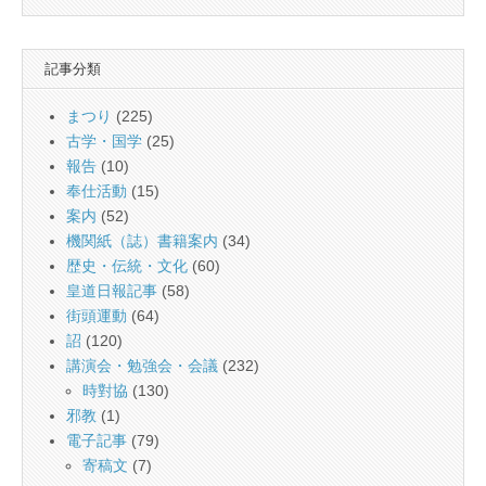
記事分類
まつり
(225)
古学・国学
(25)
報告
(10)
奉仕活動
(15)
案内
(52)
機関紙（誌）書籍案内
(34)
歴史・伝統・文化
(60)
皇道日報記事
(58)
街頭運動
(64)
詔
(120)
講演会・勉強会・会議
(232)
時對協
(130)
邪教
(1)
電子記事
(79)
寄稿文
(7)