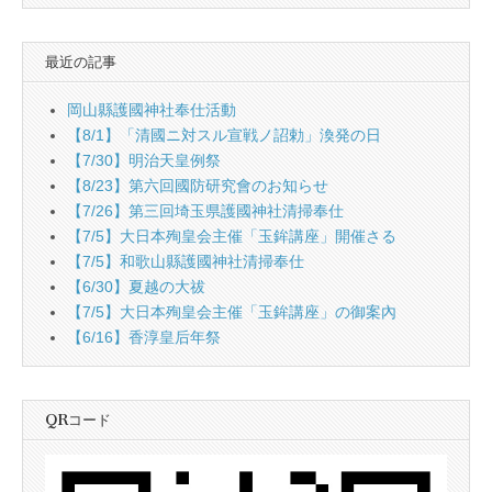
最近の記事
岡山縣護國神社奉仕活動
【8/1】「清國ニ対スル宣戦ノ詔勅」渙発の日
【7/30】明治天皇例祭
【8/23】第六回國防研究會のお知らせ
【7/26】第三回埼玉県護國神社清掃奉仕
【7/5】大日本殉皇会主催「玉鉾講座」開催さる
【7/5】和歌山縣護國神社清掃奉仕
【6/30】夏越の大祓
【7/5】大日本殉皇会主催「玉鉾講座」の御案內
【6/16】香淳皇后年祭
QRコード