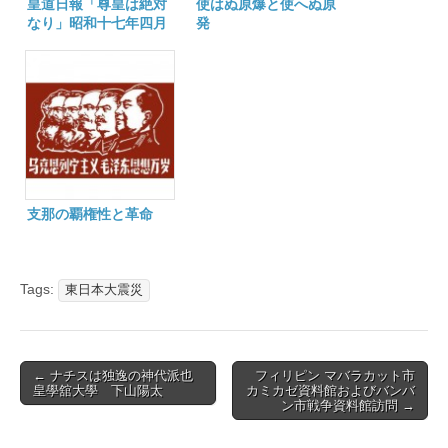
皇道日報「尊皇は絶対
使はぬ原爆と使へぬ原
なり」昭和十七年四月
発
九日
支那の覇権性と革命
Tags:
東日本大震災
Post
← ナチスは独逸の神代派也
フィリピン マバラカット市
皇學舘大學 下山陽太
カミカゼ資料館およびバンバ
navigation
ン市戦争資料館訪問 →