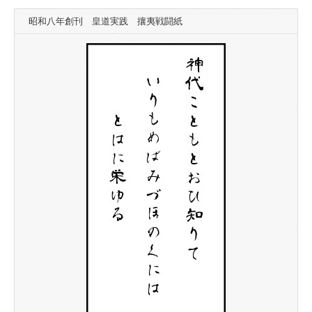
昭和八年創刊 皇道実践 攘夷戦闘紙