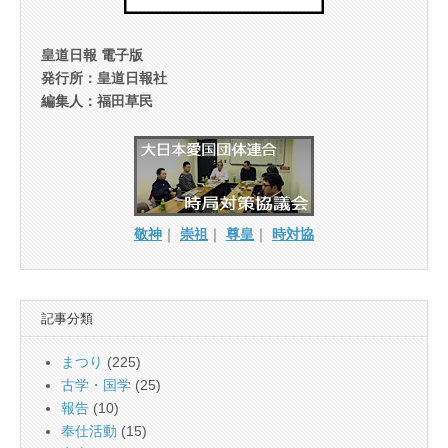
皇道日報 電子版
発行所：皇道日報社
編集人：福田草民
敬神
｜
崇祖
｜
尊皇
｜
時対協
記事分類
まつり
(225)
古学・国学
(25)
報告
(10)
奉仕活動
(15)