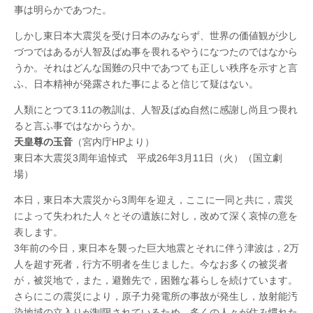
事は明らかであつた。
しかし東日本大震災を受け日本のみならず、世界の価値観が少し
づつではあるが人智及ばぬ事を畏れるやうになつたのではなから
うか。それはどんな国難の只中であつても正しい秩序を示すと言
ふ、日本精神が発露された事によると信じて疑はない。
人類にとつて3.11の教訓は、人智及ばぬ自然に感謝し尚且つ畏れ
ると言ふ事ではなからうか。
天皇尊の玉音
（宮内庁HPより）
東日本大震災3周年追悼式 平成26年3月11日（火）（国立劇
場）
本日，東日本大震災から3周年を迎え，ここに一同と共に，震災
によって失われた人々とその遺族に対し，改めて深く哀悼の意を
表します。
3年前の今日，東日本を襲った巨大地震とそれに伴う津波は，2万
人を超す死者，行方不明者を生じました。今なお多くの被災者
が，被災地で，また，避難先で，困難な暮らしを続けています。
さらにこの震災により，原子力発電所の事故が発生し，放射能汚
染地域の立入りが制限されているため，多くの人々が住み慣れた