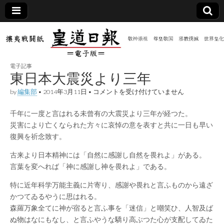
皇道
敬神
｜崇
祖｜
日報
尊皇
電子記事
｜昭
東日本大震災より三年
和八
（防
年創
東
by
編集部
•
2014年3月11日
•
コメントを受け付けていません
刊
日
皇道
本
共新
実
千年に一度と言はれる未曾有の大震災より三年が経つた。
大
践
震
災害により亡くなられた方々に哀悼の意を表すと共に一日も早い
攘夷
災
聞）
戦闘
復興を祈念致す。
よ
紙
り
古来より日本精神には「自然に感謝し自然を畏れよ」がある。
三
電子
年
言葉を変へれば「神に感謝し神を畏れよ」である。
は
版
特に近年科学万能主義に片寄り、感謝や畏れと言ふものから遠ざ
かつてゐるやうに思はれる。
森羅万象全てに神が宿ると言ふ事を「迷信」と嘲笑ひ、人智及ば
ぬ物はなにもなし、と言ふやうな驕り高ぶつた心が支配してゐた