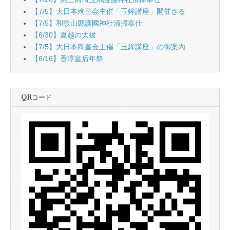
【7/5】大日本殉皇会主催「玉鉾講座」開催さる
【7/5】和歌山縣護國神社清掃奉仕
【6/30】夏越の大祓
【7/5】大日本殉皇会主催「玉鉾講座」の御案內
【6/16】香淳皇后年祭
QRコード