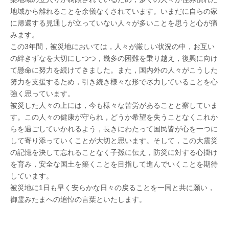
地域から離れることを余儀なくされています。いまだに自らの家
に帰還する見通しが立っていない人々が多いことを思うと心が痛
みます。
この3年間，被災地においては，人々が厳しい状況の中，お互い
の絆きずなを大切にしつつ，幾多の困難を乗り越え，復興に向け
て懸命に努力を続けてきました。また，国内外の人々がこうした
努力を支援するため，引き続き様々な形で尽力していることを心
強く思っています。
被災した人々の上には，今も様々な苦労があることと察していま
す。この人々の健康が守られ，どうか希望を失うことなくこれか
らを過ごしていかれるよう，長きにわたって国民皆が心を一つに
して寄り添っていくことが大切と思います。そして，この大震災
の記憶を決して忘れることなく子孫に伝え，防災に対する心掛け
を育み，安全な国土を築くことを目指して進んでいくことを期待
しています。
被災地に1日も早く安らかな日々の戻ることを一同と共に願い，
御霊みたまへの追悼の言葉といたします。