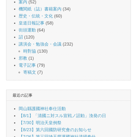
案内
(52)
機関紙（誌）書籍案内
(34)
歴史・伝統・文化
(60)
皇道日報記事
(58)
街頭運動
(64)
詔
(120)
講演会・勉強会・会議
(232)
時對協
(130)
邪教
(1)
電子記事
(79)
寄稿文
(7)
最近の記事
岡山縣護國神社奉仕活動
【8/1】「清國ニ対スル宣戦ノ詔勅」渙発の日
【7/30】明治天皇例祭
【8/23】第六回國防研究會のお知らせ
【7/26】第三回埼玉県護國神社清掃奉仕