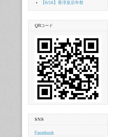
【6/16】香淳皇后年祭
QRコード
SNS
Facebook