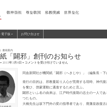
＝電子版＝
お問ひ合はせ
）書籍案内
関紙「闢邪」創刊のお知らせ
機
•
2015年3月8日
•
コメントを受け付けていません
関
紙
同血新聞社が機関紙「闢邪（へきじや）」（編集長・下
「闢
邪」
創
発行の目的は、邪教蔓延り人心が荒廃する現時、神代復
刊
を奮ひ、啓蒙運動に邁進するためと言ふ。
の
闢邪といふ名の由来は、江戸時代後期の志士の一人であ
お
知
つたもの。
ら
大橋先生は坂下門外の変の指導者であり、廃藩皇政復古
せ
陽太編集長