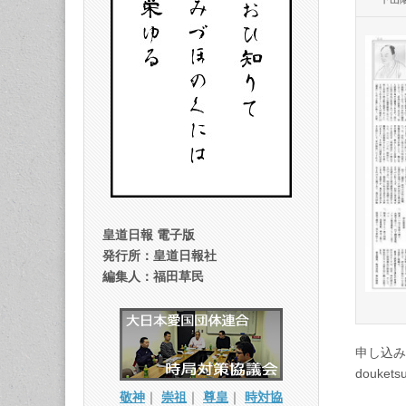
皇道日報 電子版
発行所：皇道日報社
編集人：福田草民
申し込み
doukets
敬神
｜
崇祖
｜
尊皇
｜
時対協