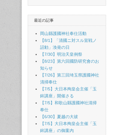
naviga
最近の記事
岡山縣護國神社奉仕活動
【8/1】「清國ニ対スル宣戦ノ
詔勅」渙発の日
【7/30】明治天皇例祭
【8/23】第六回國防研究會のお
知らせ
【7/26】第三回埼玉県護國神社
清掃奉仕
【7/5】大日本殉皇会主催「玉
鉾講座」開催さる
【7/5】和歌山縣護國神社清掃
奉仕
【6/30】夏越の大祓
【7/5】大日本殉皇会主催「玉
鉾講座」の御案內