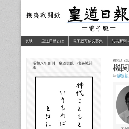
皇道
敬神
｜崇
祖｜
日報
尊皇
｜昭
和八
（防
年創
Skip
Main
表紙
皇道日報とは
電子版寄稿文募集
防共新聞
刊
to
menu
皇道
content
共新
実
践
攘夷
機関紙（誌
昭和八年創刊 皇道実践 攘夷戦闘
聞）
機
戦闘
紙
紙
by
編集部
電子
版
下山