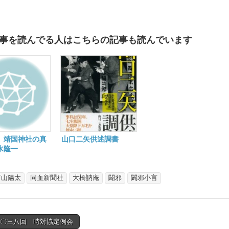
事を読んでる人はこちらの記事も読んでいます
】靖国神社の真
山口二矢供述調書
水隆一
下山陽太
同血新聞社
大橋訥庵
闢邪
闢邪小言
一〇三八回 時対協定例会