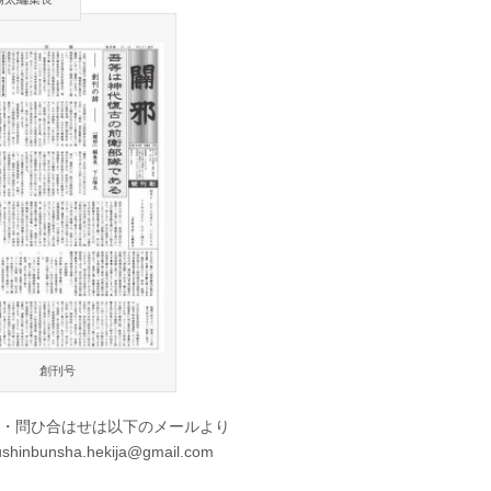
は
創刊号
・問ひ合はせは以下のメールより
ushinbunsha.hekija@gmail.com