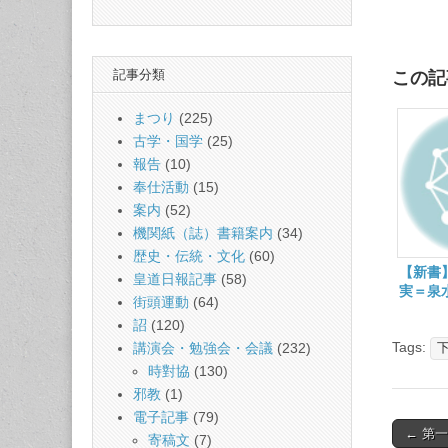
記事分類
この記
まつり
(225)
古学・国学
(25)
報告
(10)
奉仕活動
(15)
案内
(52)
機関紙（誌）書籍案内
(34)
歴史・伝統・文化
(60)
【新書
皇道日報記事
(58)
実＝泉
街頭運動
(64)
詔
(120)
Tags:
講演会・勉強会・会議
(232)
時對協
(130)
邪教
(1)
電子記事
(79)
Post
← 第
寄稿文
(7)