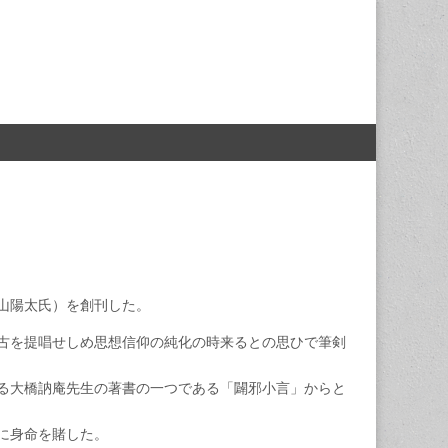
山陽太氏）を創刊した。
古を提唱せしめ思想信仰の純化の時来るとの思ひで筆剣
る大橋訥庵先生の著書の一つである「闢邪小言」からと
に身命を賭した。