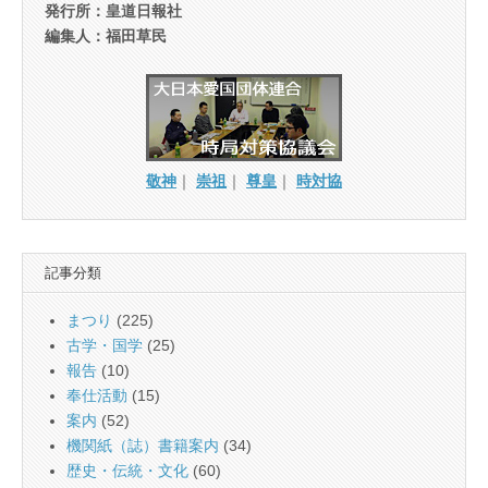
発行所：皇道日報社
編集人：福田草民
敬神
｜
崇祖
｜
尊皇
｜
時対協
記事分類
まつり
(225)
古学・国学
(25)
報告
(10)
奉仕活動
(15)
案内
(52)
機関紙（誌）書籍案内
(34)
歴史・伝統・文化
(60)