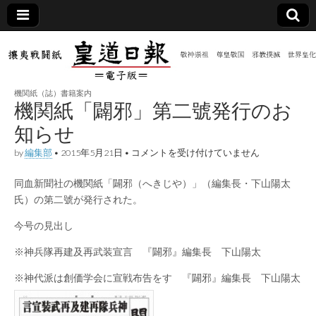
皇道
敬神
｜崇
祖｜
日報
尊皇
機関紙（誌）書籍案内
｜昭
機関紙「闢邪」第二號発行のお
和八
（防
年創
知らせ
刊
皇道
機
by
編集部
•
2015年5月21日
•
コメントを受け付けていません
共新
実
関
践
紙
攘夷
同血新聞社の機関紙「闢邪（へきじや）」（編集長・下山陽太
「闢
聞）
戦闘
邪」
氏）の第二號が発行された。
紙
第
二
電子
今号の見出し
號
発
※神兵隊再建及再武装宣言 『闢邪』編集長 下山陽太
行
版
の
お
※神代派は創価学会に宣戦布告をす 『闢邪』編集長 下山陽太
知
ら
せ