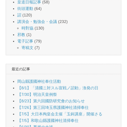
皇道日報記事
(58)
街頭運動
(64)
詔
(120)
講演会・勉強会・会議
(232)
時對協
(130)
邪教
(1)
電子記事
(79)
寄稿文
(7)
最近の記事
岡山縣護國神社奉仕活動
【8/1】「清國ニ対スル宣戦ノ詔勅」渙発の日
【7/30】明治天皇例祭
【8/23】第六回國防研究會のお知らせ
【7/26】第三回埼玉県護國神社清掃奉仕
【7/5】大日本殉皇会主催「玉鉾講座」開催さる
【7/5】和歌山縣護國神社清掃奉仕
【6/30】夏越の大祓