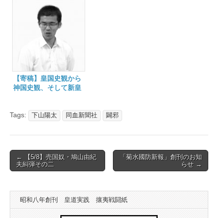
【寄稿】皇国史観から
神国史観、そして新皇
学へ 皇學館大學 下
山陽太
Tags:
下山陽太
同血新聞社
闢邪
Post
← 【5/8】売国奴・鳩山由紀
「菊水國防新報」創刊のお知
夫糾弾その二
らせ →
navigation
昭和八年創刊 皇道実践 攘夷戦闘紙