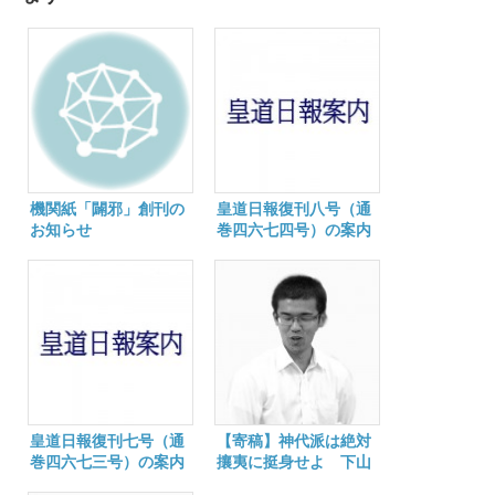
機関紙「闢邪」創刊の
皇道日報復刊八号（通
お知らせ
巻四六七四号）の案内
皇道日報復刊七号（通
【寄稿】神代派は絶対
巻四六七三号）の案内
攘夷に挺身せよ 下山
陽太