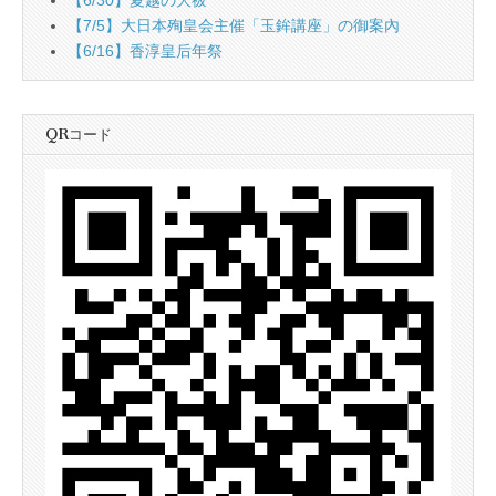
【7/5】大日本殉皇会主催「玉鉾講座」の御案內
【6/16】香淳皇后年祭
QRコード