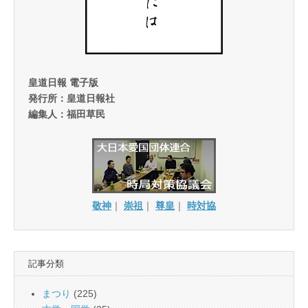
皇道日報 電子版
発行所：皇道日報社
編集人：福田草民
敬神
｜
崇祖
｜
尊皇
｜
時対協
記事分類
まつり
(225)