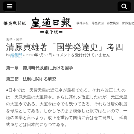
皇道
敬神
｜崇
祖｜
日報
尊皇
古学・国学
｜昭
清原貞雄著「国学発達史」考四
和八
（防
年創
清
by
編集部
•
2013年7月27日
•
コメントを受け付けていません
刊
原
皇道
貞
共新
実
第一章 徳川時代以前に於ける国学
雄
践
著
攘夷
「国
第三節 法制に関する研究
聞）
戦闘
学
紙
発
●日本では 天智天皇の近江令が最初である。それを改正したの
達
電子
は 天武天皇の大宝律令。さらに其れを改正したのが 元正天皇
史」
考
の大宝令である。大宝令は今でも残つてゐる。それらは唐の制度
四
版
を母法としてゐる。しかしそのまま模倣した訳ではないので、一
は
種の国学と言へよう。改正を重ねて国情に合はせて発展し、延喜
式※などは日本的になつてゐる。