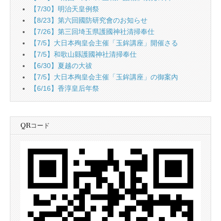
【7/30】明治天皇例祭
【8/23】第六回國防研究會のお知らせ
【7/26】第三回埼玉県護國神社清掃奉仕
【7/5】大日本殉皇会主催「玉鉾講座」開催さる
【7/5】和歌山縣護國神社清掃奉仕
【6/30】夏越の大祓
【7/5】大日本殉皇会主催「玉鉾講座」の御案內
【6/16】香淳皇后年祭
QRコード