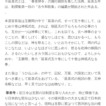
※延喜式とは、「養老律令」の施行細則を集した法典。延喜五年
は、勅撰集第一目の『古今和歌集』の編纂が開始された年ある。
。
本居宣長翁は玉勝間の中で「延喜の式、すべて五十巻にして、は
じめ十巻は神祇式也、されば、朝廷天の下もろもろの公事のう
ち、五分が一つは神事にて有し、これを以ても、古ヘ神事のまつ
りごとの、重くしげく、盛なりしほどを、思ひはかるべし、もろ
こしの国などは、神を祭ること、いとおろそかにして、周の代よ
りこなたは、いよいよなほざりに思ふめり、然るを此神の御国の
人、さるたいたいしきカラ国ぶりにおもひならひて、よろしから
めや」「玉勝間」巻六「延喜式五十巻にして十巻は神祇式なる
事」
また翁は「うひ山ぶみ」の中で、記紀、万葉、六国史に次いで見
るべき書として延喜式をあげている。「延喜式の祝詞の巻、又神
名帳などは、早く見ではかなはぬ物なり」と。
筆者考：
近江令は支那の法制度を取り入れたが、殆ど模倣であ
り日本的な部分は少ないが、その後何度かの大きな改正で日本的
な法になつたと言へよう。現時は支那に変はつて西洋的な法の模