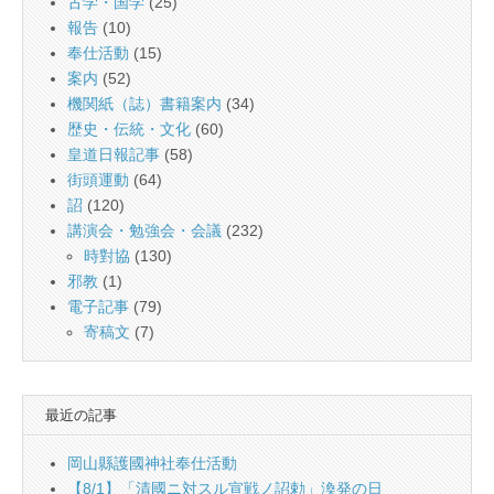
古学・国学
(25)
報告
(10)
奉仕活動
(15)
案内
(52)
機関紙（誌）書籍案内
(34)
歴史・伝統・文化
(60)
皇道日報記事
(58)
街頭運動
(64)
詔
(120)
講演会・勉強会・会議
(232)
時對協
(130)
邪教
(1)
電子記事
(79)
寄稿文
(7)
最近の記事
岡山縣護國神社奉仕活動
【8/1】「清國ニ対スル宣戦ノ詔勅」渙発の日