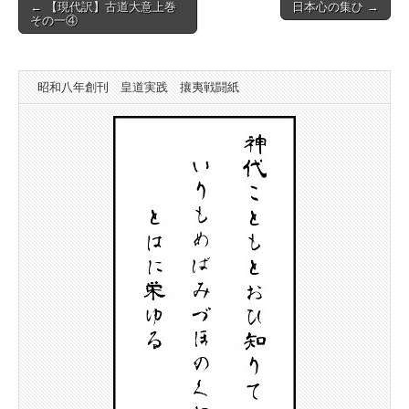
Post
← 【現代訳】古道大意上巻
日本心の集ひ →
その一④
navigation
昭和八年創刊 皇道実践 攘夷戦闘紙