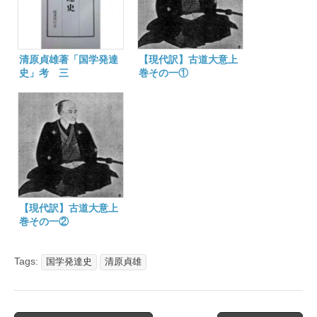
清原貞雄著「国学発達
【現代訳】古道大意上
史」考 三
巻その一①
【現代訳】古道大意上
巻その一②
Tags:
国学発達史
清原貞雄