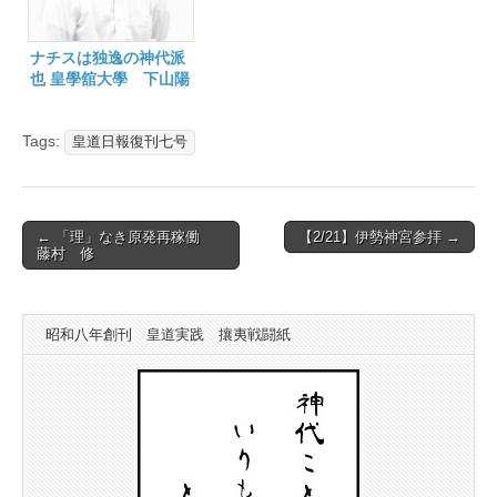
ナチスは独逸の神代派
也 皇學舘大學 下山陽
太
Tags:
皇道日報復刊七号
Post
← 「理」なき原発再稼働
【2/21】伊勢神宮参拝 →
藤村 修
navigation
昭和八年創刊 皇道実践 攘夷戦闘紙