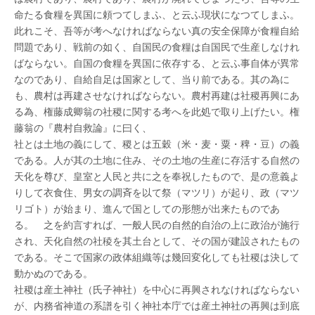
命たる食糧を異国に頼つてしまふ、と云ふ現状になつてしまふ。
此れこそ、吾等が考へなければならない真の安全保障が食糧自給
問題であり、戦前の如く、自国民の食糧は自国民で生産しなけれ
ばならない。自国の食糧を異国に依存する、と云ふ事自体が異常
なのであり、自給自足は国家として、当り前である。其の為に
も、農村は再建させなければならない。農村再建は社稷再興にあ
る為、権藤成卿翁の社稷に関する考へを此処で取り上げたい。権
藤翁の『農村自救論』に曰く、
社とは土地の義にして、稷とは五穀（米・麦・粟・稗・豆）の義
である。人が其の土地に住み、その土地の生産に存活する自然の
天化を尊び、皇室と人民と共に之を奉祝したもので、是の意義よ
りして衣食住、男女の調斉を以て祭（マツリ）が起り、政（マツ
リゴト）が始まり、進んで国としての形態が出来たものであ
る。 之を約言すれば、一般人民の自然的自治の上に政治が施行
され、天化自然の社稜を其土台として、その国が建設されたもの
である。そこで国家の政体組織等は幾回変化しても社稷は決して
動かぬのである。
社稷は産土神社（氏子神社）を中心に再興されなければならない
が、内務省神道の系譜を引く神社本庁では産土神社の再興は到底