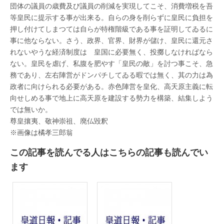
団体の議員の歳費及び議員の削減を実現してこそ、消費増税を吾
等皇民に提示する事が出来る。自らの身を削らずに皇民に負担を
押し付けてしまつては自らが特権階級である事を証明してゐるに
事に他ならない。さう、政界、官界、財界が儲け、皇民に還元さ
れないやうな経済制度は 皇国に必要無く、投擲しなければなら
ない。皇民を虐げ、私腹を肥やす「皇民の敵」を討つ事こそ、急
務であり、左右陣営がドンパチしてゐる暇では無く、其の力は為
政者に向けられる必要がある。赤色陣営を皇化、高天原主義に転
向せしめる事で地上に高天原を建設する勢力を構築、結集しよう
では無いか。
尊皇攘夷、敬神崇祖、廃仏毀釈
※画像は橘孝三郎翁
この記事を読んでる人はこちらの記事も読んでい
ます