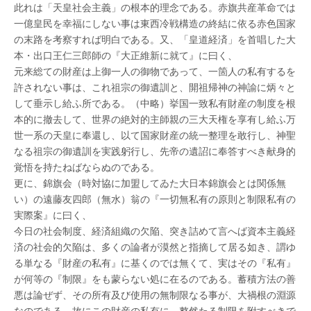
此れは「天皇社会主義」の根本的理念である。赤旗共産革命では
一億皇民を幸福にしない事は東西冷戦構造の終結に依る赤色国家
の末路を考察すれば明白である。又、「皇道経済」を首唱した大
本・出口王仁三郎師の『大正維新に就て』に曰く、
元来総ての財産は上御一人の御物であって、一箇人の私有するを
許されない事は、これ祖宗の御遺訓と、開祖帰神の神諭に炳々と
して垂示し給ふ所である。（中略）挙国一致私有財産の制度を根
本的に撤去して、世界の絶対的主師親の三大天権を享有し給ふ万
世一系の天皇に奉還し、以て国家財産の統一整理を敢行し、神聖
なる祖宗の御遺訓を実践躬行し、先帝の遺詔に奉答すべき献身的
覚悟を持たねばならぬのである。
更に、錦旗会（時対協に加盟してゐた大日本錦旗会とは関係無
い）の遠藤友四郎（無水）翁の『一切無私有の原則と制限私有の
実際案』に曰く、
今日の社会制度、経済組織の欠陥、突き詰めて言へば資本主義経
済の社会的欠陥は、多くの論者が漠然と指摘して居る如き、謂ゆ
る単なる『財産の私有』に基くのでは無くて、実はその『私有』
が何等の『制限』をも蒙らない処に在るのである。蓄積方法の善
悪は論ぜず、その所有及び使用の無制限なる事が、大禍根の淵源
なのである。故にこの財産の私有に、整然たる制限を附すべきで