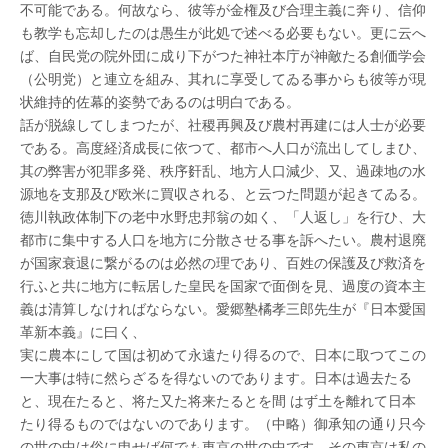
不可能である。何故なら、彼等が金権及び合理主義に奔り、信仰
も教学も忘却したのは愚生が此処で述べる必要もない。更に云へ
ば、自民党の院外団に成り下がつた神社本庁が神敵たる創価学会
（公明党）と連立を組み、其れに享受してゐる事からも彼等が現
状維持的佐幕的姿勢であるのは明白である。
話が脱線してしまつたが、社稷再興及び農村再建には人士が必要
である。高度経済成長に依つて、都市へ人口が流出してしまひ、
其の弊害が犯罪多発、秩序姧乱、地方人口減少、又、過疎地の水
源地を支那及び欧米に買収される、と云つた問題が起きてゐる。
徳川執政体制下の老中水野忠邦翁の如く、「人返し」を行ひ、大
都市に集中する人口を地方に分散させる事を訴へたい。農村退廃
が国家衰退に繋がるのは必然の理であり、百姓の保護及び救済を
行ふと共に地方に転居した皇民を国家で面倒を見、過度の資本主
義は清算しなければならない。愛郷塾橘孝三郎先生が『日本愛国
革新本義』に曰く、
実に農本にして国は初めて永遠たり得るので、日本に取つてこの
一大事は特に然らざるを得ないのであります。日本は過去たる
と、現在たると、将た又た将来たるとを間 はず土を離れて日本
たり得るものではないのであります。（中略）御承知の通り只今
の世の中は俗に申せば何でも東京の世の中です。その東京は私の