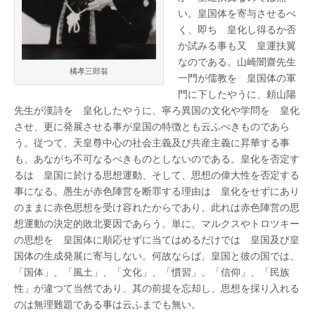
皇
い。皇国体を寄与させるべ
化
浪
く、即ち 皇化し得るか否
人
か試みる事も又 皇運扶翼
下
山
なのである。山崎闇齋先生
橘孝三郎翁
陽
一門が儒教を 皇国体の軍
太
門に下したやうに、頼山陽
は
先生が漢詩を 皇化したやうに、寧ろ異国の文化や学問を 皇化
させ、更に発展させる事が皇国の特徴とも云ふべきものであら
う。従つて、天皇尊中心の社会主義及び共産主義に昇華する事
も、あながち不可なるべきものとしないのである。皇化を否定す
るは 皇国に於ける思想運動、そして、思想の偉大性を否定する
事になる。愚生が赤色陣営を断罪する理由は 皇化をせずにあり
のままに赤色思想を受け容れたからであり、此れは赤色陣営の思
想運動の決定的敗北要因であらう。単に、マルクスやトロツキー
の思想を 皇国体に順応せずに当てはめるだけでは 皇国及び皇
国体の生成発展に寄与しない。何故ならば、皇国と彼の国では、
「国体」、「風土」、「文化」、「慣習」、「信仰」、「民族
性」が違つて当然であり、其の前提を忘却し、思想を採り入れる
のは無理難題である事は云ふまでも無い。