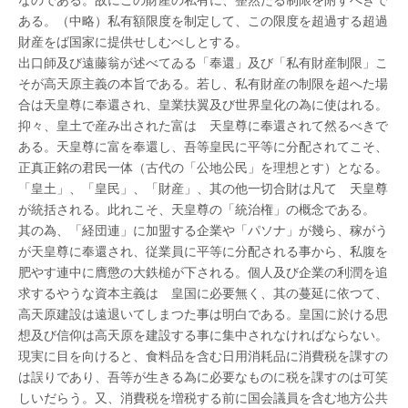
ある。（中略）私有額限度を制定して、この限度を超過する超過
財産をば国家に提供せしむべしとする。
出口師及び遠藤翁が述べてゐる「奉還」及び「私有財産制限」こ
そが高天原主義の本旨である。若し、私有財産の制限を超へた場
合は天皇尊に奉還され、皇業扶翼及び世界皇化の為に使はれる。
抑々、皇土で産み出された富は 天皇尊に奉還されて然るべきで
ある。天皇尊に富を奉還し、吾等皇民に平等に分配されてこそ、
正真正銘の君民一体（古代の「公地公民」を理想とす）となる。
「皇土」、「皇民」、「財産」、其の他一切合財は凡て 天皇尊
が統括される。此れこそ、天皇尊の「統治権」の概念である。
其の為、「経団連」に加盟する企業や「パソナ」が幾ら、稼がう
が天皇尊に奉還され、従業員に平等に分配される事から、私腹を
肥やす連中に膺懲の大鉄槌が下される。個人及び企業の利潤を追
求するやうな資本主義は 皇国に必要無く、其の蔓延に依つて、
高天原建設は遠退いてしまつた事は明白である。皇国に於ける思
想及び信仰は高天原を建設する事に集中されなければならない。
現実に目を向けると、食料品を含む日用消耗品に消費税を課すの
は誤りであり、吾等が生きる為に必要なものに税を課すのは可笑
しいだらう。又、消費税を増税する前に国会議員を含む地方公共