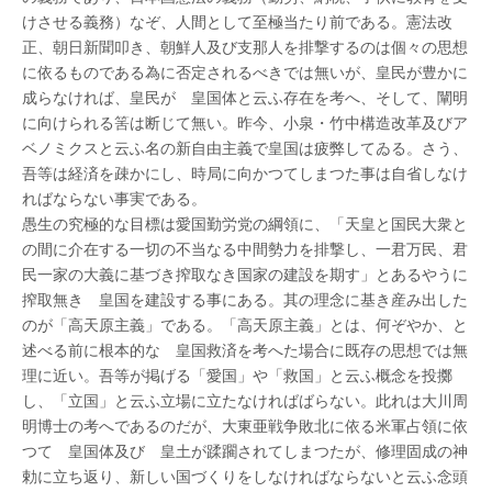
けさせる義務）なぞ、人間として至極当たり前である。憲法改
正、朝日新聞叩き、朝鮮人及び支那人を排撃するのは個々の思想
に依るものである為に否定されるべきでは無いが、皇民が豊かに
成らなければ、皇民が 皇国体と云ふ存在を考へ、そして、闡明
に向けられる筈は断じて無い。昨今、小泉・竹中構造改革及びア
ベノミクスと云ふ名の新自由主義で皇国は疲弊してゐる。さう、
吾等は経済を疎かにし、時局に向かつてしまつた事は自省しなけ
ればならない事実である。
愚生の究極的な目標は愛国勤労党の綱領に、「天皇と国民大衆と
の間に介在する一切の不当なる中間勢力を排撃し、一君万民、君
民一家の大義に基づき搾取なき国家の建設を期す」とあるやうに
搾取無き 皇国を建設する事にある。其の理念に基き産み出した
のが「高天原主義」である。「高天原主義」とは、何ぞやか、と
述べる前に根本的な 皇国救済を考へた場合に既存の思想では無
理に近い。吾等が掲げる「愛国」や「救国」と云ふ概念を投擲
し、「立国」と云ふ立場に立たなければばらない。此れは大川周
明博士の考へであるのだが、大東亜戦争敗北に依る米軍占領に依
つて 皇国体及び 皇土が蹂躙されてしまつたが、修理固成の神
勅に立ち返り、新しい国づくりをしなければならないと云ふ念頭