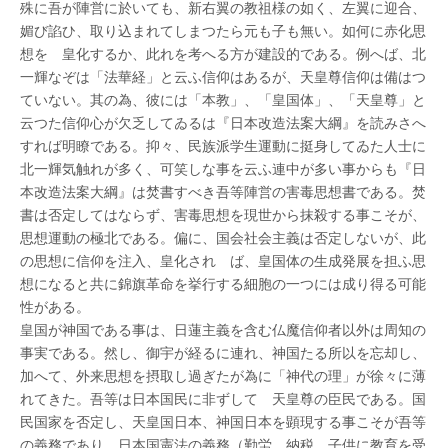
殊に吾が陣営に於いても、新右翼の教祖様の如く、左翼に迎合、
媚び諂ひ、取り込まれてしまつたら元も子も無い。如何に赤化思
想を 皇化するか、此れを考へる方が建設的である。例へば、北
一輝なぞは「法華経」と云ふ信仰はあるが、天皇尊信仰は備はつ
ていない。其の為、彼には「本教」、「皇国体」、「天皇尊」と
云つた信仰心が欠乏してゐるは『日本改造法案大綱』を読みさへ
すれば明瞭である。抑々、民族派学生運動に挺身してゐた人士に
北一輝気触れが多く、可笑しな事を云ふ連中が多い事からも『日
本改造法案大綱』は焚書すべき吾等陣営の害毒思想書である。焚
書は否定してはならず、害毒思想を現世から抹殺する事こそが、
思想運動の極北である。偏に、国会社会主義は否定しないが、此
の思想に信仰を注入、皇化されゝば、皇国体の生成発展を担ふ思
想になると共に錦旗革命を挙行する細胞の一つには成り得る可能
性がある。
皇国が神国である事は、日蓮主義を含む仏魔信仰者以外は周知の
事実である。然し、御宇が経るに連れ、神国たる所以を忘却し、
加へて、外来思想を摂取し過ぎたが為に「神代の理」が徐々に薄
れてきた。吾等は日本国民に非ずして 天皇尊の臣民である。国
民国家を否定し、天皇国日本、神国日本を顕現する事こそが吾等
の義務であり、日本国憲法の義務（勤労、納税、子供に教育を受