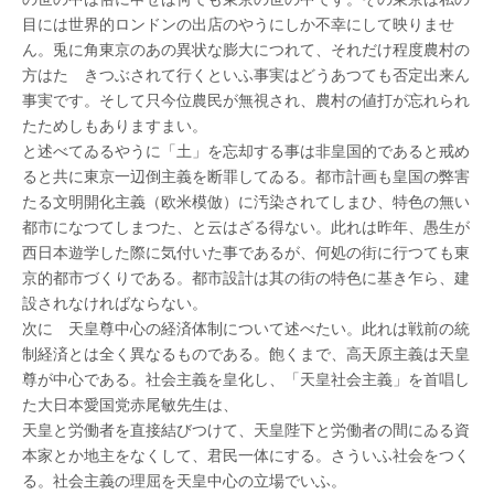
目には世界的ロンドンの出店のやうにしか不幸にして映りませ
ん。兎に角東京のあの異状な膨大につれて、それだけ程度農村の
方はたゝきつぶされて行くといふ事実はどうあつても否定出来ん
事実です。そして只今位農民が無視され、農村の値打が忘れられ
たためしもありますまい。
と述べてゐるやうに「土」を忘却する事は非皇国的であると戒め
ると共に東京一辺倒主義を断罪してゐる。都市計画も皇国の弊害
たる文明開化主義（欧米模倣）に汚染されてしまひ、特色の無い
都市になつてしまつた、と云はざる得ない。此れは昨年、愚生が
西日本遊学した際に気付いた事であるが、何処の街に行つても東
京的都市づくりである。都市設計は其の街の特色に基き乍ら、建
設されなければならない。
次に 天皇尊中心の経済体制について述べたい。此れは戦前の統
制経済とは全く異なるものである。飽くまで、高天原主義は天皇
尊が中心である。社会主義を皇化し、「天皇社会主義」を首唱し
た大日本愛国党赤尾敏先生は、
天皇と労働者を直接結びつけて、天皇陛下と労働者の間にゐる資
本家とか地主をなくして、君民一体にする。さういふ社会をつく
る。社会主義の理屈を天皇中心の立場でいふ。