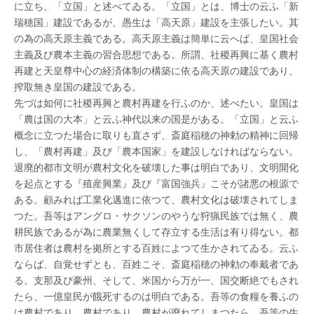
に立ち、「立国」と述べてゐる。「立国」とは、博士の云ふ「新
瑞穂国」建設であるが、愚生は「高天原」建設を主張したい。其
の為の高天原主義である。高天原主義は簡単に云へば、皇国社会
主義及び農本主義の習合思想である。所謂、社稷再興に基く農村
再建と天皇尊中心の経済体制の構築に依る高天原の建設であり、
搾取無き皇国の建設である。
先づは如何に社稷再興と農村再建を行ふのか、述べたい。皇国は
「農は国の大本」と云ふ神代以来の国是がある。「立国」と云ふ
概念に立つた場合に取りも直さず、斎庭稲穂の神勅の精神に回帰
し、「農村再建」及び「農本国家」を建設しなければならない。
退廃的都市文明が農村文化を破壊した事は明白であり、文明開化
を起点とする『殖産興業』及び『富国強兵』こそが諸悪の根源で
ある。顧みれば工業化邁進に依つて、農村文化は破壊されてしま
つた。吾等はアングロ・サクソンのやうな狩猟民族では無く、農
耕民族であるが為に農業無くして存立する生活は有り得ない。都
市居住者は農村を拠所とする百姓によつて生かされてゐる。云ふ
ならば、自覚せずとも、百姓こそ、斎庭稲穂の神勅の奉戴者であ
る。支那及び豪州、そして、米国から万が一、国交断絶でもされ
たら、一億皇民が餓死するのは明白である。吾等の食糧を養ふの
は農村であり、農村であり、農村が廃れてしまつたら、吾等の生