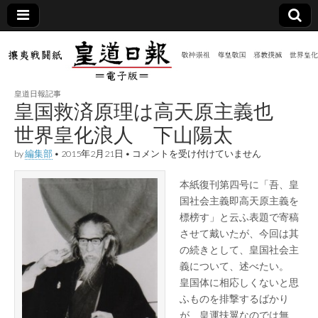
皇道
敬神
｜崇
祖｜
日報
尊皇
皇道日報記事
｜昭
皇国救済原理は高天原主義也
和八
（防
年創
世界皇化浪人 下山陽太
刊
皇道
皇
by
編集部
•
2015年2月21日
•
コメントを受け付けていません
共新
実
国
践
救
攘夷
本紙復刊第四号に「吾、皇
済
聞）
戦闘
原
国社会主義即高天原主義を
紙
理
標榜す」と云ふ表題で寄稿
は
電子
高
させて戴いたが、今回は其
天
の続きとして、皇国社会主
原
版
義について、述べたい。
主
義
皇国体に相応しくないと思
也
ふものを排撃するばかり
世
界
が 皇運扶翼なのでは無