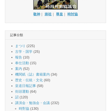
敬神
｜
崇祖
｜
尊皇
｜
時対協
記事分類
まつり
(225)
古学・国学
(25)
報告
(10)
奉仕活動
(15)
案内
(52)
機関紙（誌）書籍案内
(34)
歴史・伝統・文化
(60)
皇道日報記事
(58)
街頭運動
(64)
詔
(120)
講演会・勉強会・会議
(232)
時對協
(130)