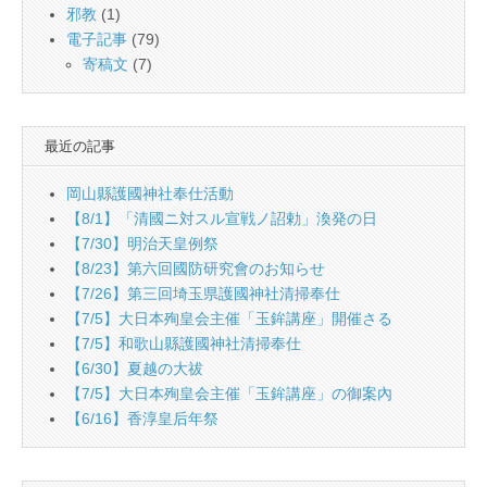
邪教
(1)
電子記事
(79)
寄稿文
(7)
最近の記事
岡山縣護國神社奉仕活動
【8/1】「清國ニ対スル宣戦ノ詔勅」渙発の日
【7/30】明治天皇例祭
【8/23】第六回國防研究會のお知らせ
【7/26】第三回埼玉県護國神社清掃奉仕
【7/5】大日本殉皇会主催「玉鉾講座」開催さる
【7/5】和歌山縣護國神社清掃奉仕
【6/30】夏越の大祓
【7/5】大日本殉皇会主催「玉鉾講座」の御案內
【6/16】香淳皇后年祭