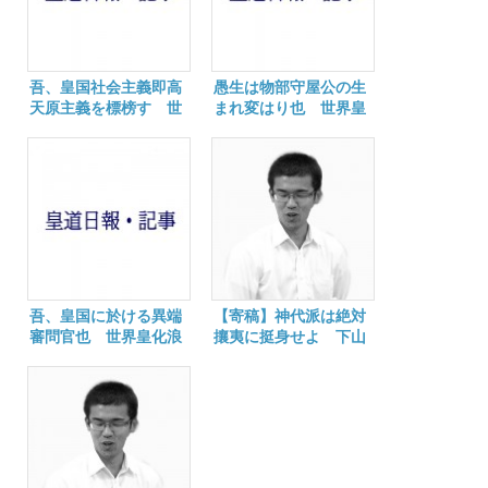
吾、皇国社会主義即高
愚生は物部守屋公の生
天原主義を標榜す 世
まれ変はり也 世界皇
界皇化浪人・下山陽太
化浪人 下山陽太
吾、皇国に於ける異端
【寄稿】神代派は絶対
審問官也 世界皇化浪
攘夷に挺身せよ 下山
人 下山陽太
陽太