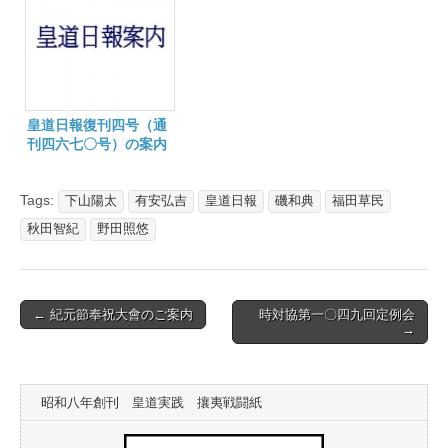
皇道日報復刊四号（通
刊四六七〇号）の案内
Tags:
下山陽太
有安弘吉
皇道日報
磯和典
福田草民
秋田智紀
野田照悠
Post
← 紀元節奉祝大會のご案内
時対協第一〇四九回定例会
→
navigation
昭和八年創刊 皇道実践 攘夷戦闘紙