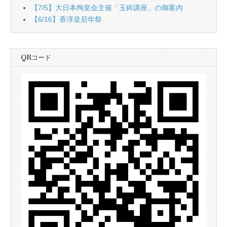
【7/5】大日本殉皇会主催「玉鉾講座」の御案內
【6/16】香淳皇后年祭
QRコード