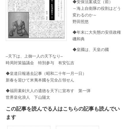
◆安保法案成立（前）
号）
の
～海上自衛隊の役割はどう
案
変わるのか～
内
は
野田照悠
◆年末に大失態の安倍政権
磯和典
◆皇國は、天皇の國
–天下は、上御一人の天下なり–
時局対策協議会 特別参与 有安弘吉
◆皇道日報過去記事（昭和二十年一月一日）
新春を迎ひて米夷本國を完全占領せん
◆福田素剣大人の遺徳を天下に宣布す 第一弾
世界皇化浪人 下山陽太
この記事を読んでる人はこちらの記事も読んでい
ます