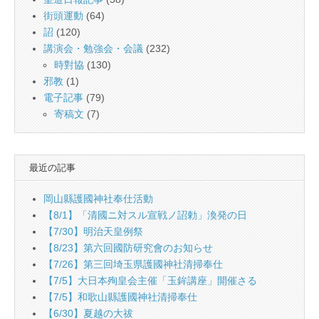
街頭運動
(64)
詔
(120)
講演会・勉強会・会議
(232)
時對協
(130)
邪教
(1)
電子記事
(79)
寄稿文
(7)
最近の記事
岡山縣護國神社奉仕活動
【8/1】「清國ニ対スル宣戦ノ詔勅」渙発の日
【7/30】明治天皇例祭
【8/23】第六回國防研究會のお知らせ
【7/26】第三回埼玉県護國神社清掃奉仕
【7/5】大日本殉皇会主催「玉鉾講座」開催さる
【7/5】和歌山縣護國神社清掃奉仕
【6/30】夏越の大祓