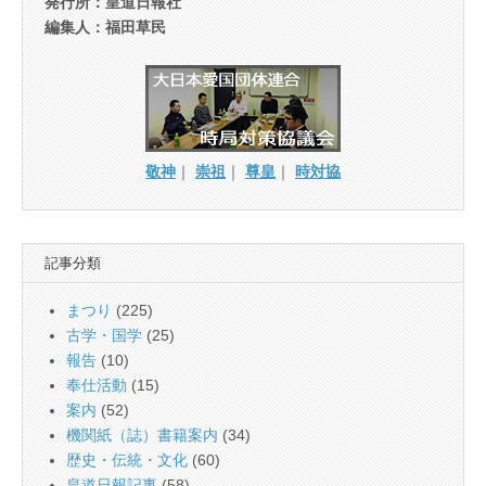
発行所：皇道日報社
編集人：福田草民
敬神
｜
崇祖
｜
尊皇
｜
時対協
記事分類
まつり
(225)
古学・国学
(25)
報告
(10)
奉仕活動
(15)
案内
(52)
機関紙（誌）書籍案内
(34)
歴史・伝統・文化
(60)
皇道日報記事
(58)