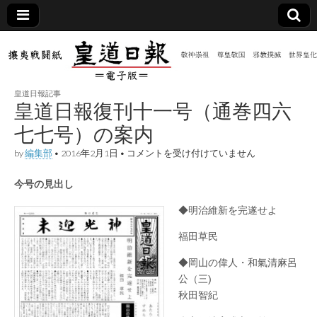
皇道
敬神
｜崇
祖｜
日報
尊皇
皇道日報記事
｜昭
皇道日報復刊十一号（通巻四六
和八
（防
年創
七七号）の案内
刊
皇道
皇
by
編集部
•
2016年2月1日
•
コメントを受け付けていません
共新
実
道
践
日
攘夷
今号の見出し
報
聞）
戦闘
復
紙
刊
◆明治維新を完遂せよ
十
電子
一
福田草民
号
（通
版
◆岡山の偉人・和氣清麻呂
巻
四
公（三)
六
秋田智紀
七
七