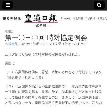
皇道
敬神
｜崇
祖｜
日報
尊皇
時對協
｜昭
第一〇三〇回 時対協定例会
和八
（防
年創
第
by
編集部
•
2014年7月4日
•
コメントを受け付けていません
刊
一
皇道
〇
共新
実
三日夕刻より新橋にて時対協の定例会が行はれた。
三
践
〇
攘夷
回
議題は
聞）
戦闘
時
紙
対
（イ）右翼団体は信仰、思想、政治のどれをとり行動するべきか
協
電子
（議題提供・鈴木田会員）
定
例
会
（ロ）（反国体を掲げる部落解放運動で）一君万民の国体を戴き
版
は
一視同仁の聖旨を賜る 皇国に於て、穢多非人などと称され賎民
として扱はれる民草が存在するのは、まさしく「反国体的矛盾」
と言ふべきでせう。皇国民は悉く天皇陛下の赤子であり、吾人の