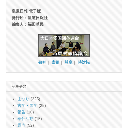
皇道日報 電子版
発行所：皇道日報社
編集人：福田草民
敬神
｜
崇祖
｜
尊皇
｜
時対協
記事分類
まつり
(225)
古学・国学
(25)
報告
(10)
奉仕活動
(15)
案内
(52)