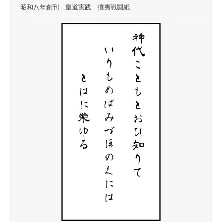
昭和八年創刊 皇道実践 攘夷戦闘紙