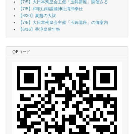
【7/5】大日本殉皇会主催「玉鉾講座」開催さる
【7/5】和歌山縣護國神社清掃奉仕
【6/30】夏越の大祓
【7/5】大日本殉皇会主催「玉鉾講座」の御案內
【6/16】香淳皇后年祭
QRコード