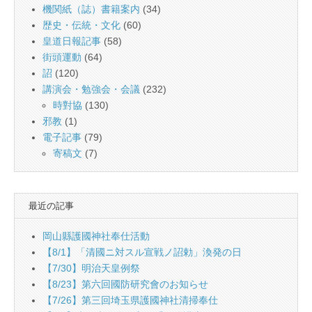
機関紙（誌）書籍案内
(34)
歴史・伝統・文化
(60)
皇道日報記事
(58)
街頭運動
(64)
詔
(120)
講演会・勉強会・会議
(232)
時對協
(130)
邪教
(1)
電子記事
(79)
寄稿文
(7)
最近の記事
岡山縣護國神社奉仕活動
【8/1】「清國ニ対スル宣戦ノ詔勅」渙発の日
【7/30】明治天皇例祭
【8/23】第六回國防研究會のお知らせ
【7/26】第三回埼玉県護國神社清掃奉仕