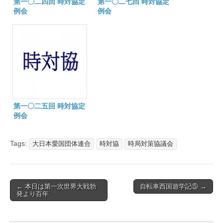
第一〇二四回 時対協定
第一〇二七回 時対協定
例会
例会
第一〇二五回 時対協定
例会
Tags:
大日本愛国団体連合
時対協
時局対策協議会
Post
← 本日は第一次世界大戦勃
自転車西国遊学記⑤ →
発より百年
navigation