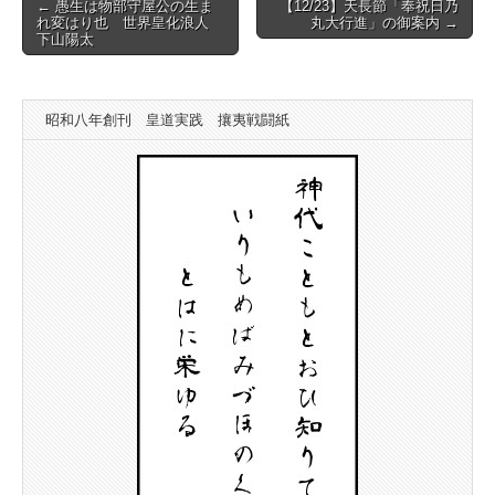
Post
← 愚生は物部守屋公の生ま
【12/23】天長節「奉祝日乃
れ変はり也 世界皇化浪人
丸大行進」の御案内 →
navigation
下山陽太
昭和八年創刊 皇道実践 攘夷戦闘紙