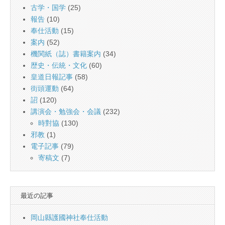
古学・国学
(25)
報告
(10)
奉仕活動
(15)
案内
(52)
機関紙（誌）書籍案内
(34)
歴史・伝統・文化
(60)
皇道日報記事
(58)
街頭運動
(64)
詔
(120)
講演会・勉強会・会議
(232)
時對協
(130)
邪教
(1)
電子記事
(79)
寄稿文
(7)
最近の記事
岡山縣護國神社奉仕活動