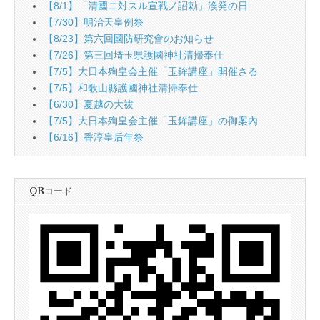
【8/1】「清國ニ対スル宣戦ノ詔勅」渙発の日
【7/30】明治天皇例祭
【8/23】第六回國防研究會のお知らせ
【7/26】第三回埼玉県護國神社清掃奉仕
【7/5】大日本殉皇会主催「玉鉾講座」開催さる
【7/5】和歌山縣護國神社清掃奉仕
【6/30】夏越の大祓
【7/5】大日本殉皇会主催「玉鉾講座」の御案內
【6/16】香淳皇后年祭
QRコード