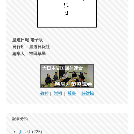
皇道日報 電子版
発行所：皇道日報社
編集人：福田草民
敬神
｜
崇祖
｜
尊皇
｜
時対協
記事分類
まつり
(225)