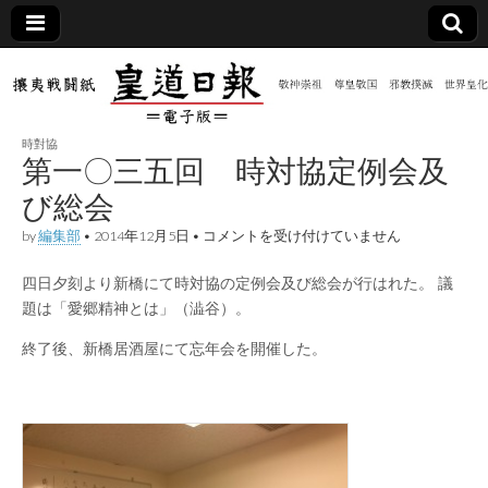
皇道
敬神
｜崇
祖｜
日報
尊皇
時對協
｜昭
第一〇三五回 時対協定例会及
和八
（防
年創
び総会
刊
皇道
第
by
編集部
•
2014年12月5日
•
コメントを受け付けていません
共新
実
一
践
〇
攘夷
四日夕刻より新橋にて時対協の定例会及び総会が行はれた。 議
三
聞）
戦闘
五
題は「愛郷精神とは」（澁谷）。
紙
回
時
電子
終了後、新橋居酒屋にて忘年会を開催した。
対
協
定
版
例
会
及
び
総