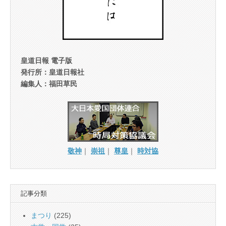
皇道日報 電子版
発行所：皇道日報社
編集人：福田草民
敬神
｜
崇祖
｜
尊皇
｜
時対協
記事分類
まつり
(225)