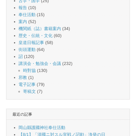
古学・国学
(25)
報告
(10)
奉仕活動
(15)
案内
(52)
機関紙（誌）書籍案内
(34)
歴史・伝統・文化
(60)
皇道日報記事
(58)
街頭運動
(64)
詔
(120)
講演会・勉強会・会議
(232)
時對協
(130)
邪教
(1)
電子記事
(79)
寄稿文
(7)
最近の記事
岡山縣護國神社奉仕活動
【8/1】「清國ニ対スル宣戦ノ詔勅」渙発の日