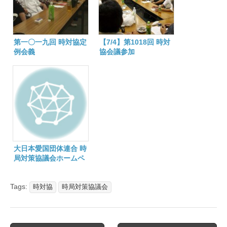
第一〇一九回 時対協定
【7/4】第1018回 時対
例会義
協会議参加
大日本愛国団体連合 時
局対策協議会ホームペ
ージ開設
Tags:
時対協
時局対策協議会