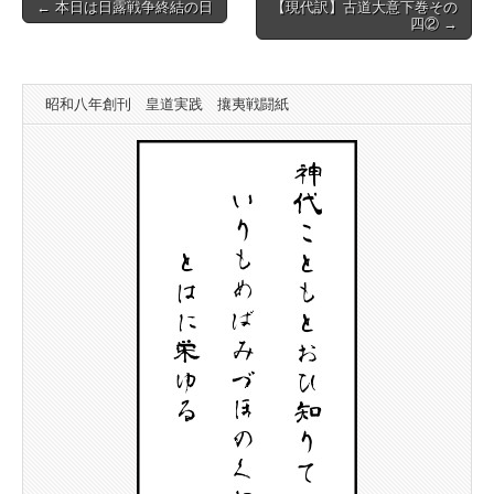
Post
← 本日は日露戦争終結の日
【現代訳】古道大意下巻その
四② →
navigation
昭和八年創刊 皇道実践 攘夷戦闘紙