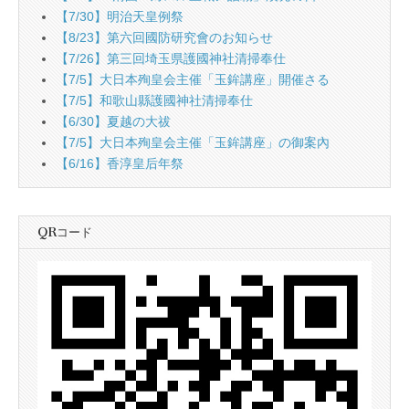
【7/30】明治天皇例祭
【8/23】第六回國防研究會のお知らせ
【7/26】第三回埼玉県護國神社清掃奉仕
【7/5】大日本殉皇会主催「玉鉾講座」開催さる
【7/5】和歌山縣護國神社清掃奉仕
【6/30】夏越の大祓
【7/5】大日本殉皇会主催「玉鉾講座」の御案內
【6/16】香淳皇后年祭
QRコード