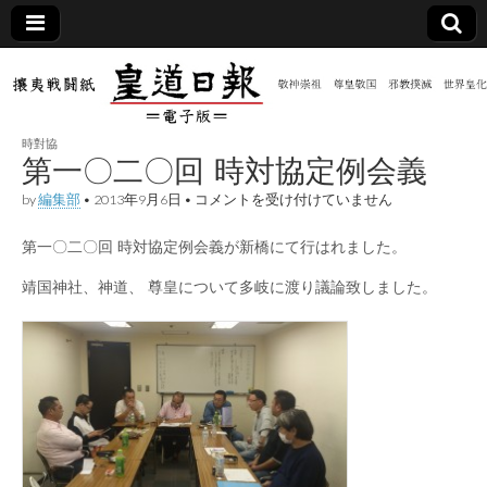
皇道
敬神
｜崇
祖｜
日報
尊皇
時對協
｜昭
第一〇二〇回 時対協定例会義
和八
（防
年創
第
by
編集部
•
2013年9月6日
•
コメントを受け付けていません
刊
一
皇道
〇
共新
実
第一〇二〇回 時対協定例会義が新橋にて行はれました。
二
践
〇
攘夷
回
靖国神社、神道、 尊皇について多岐に渡り議論致しました。
聞）
戦闘
時
紙
対
協
電子
定
例
会
版
義
は