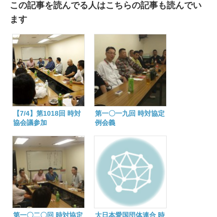
この記事を読んでる人はこちらの記事も読んでい
ます
【7/4】第1018回 時対
第一〇一九回 時対協定
協会議参加
例会義
第一〇二〇回 時対協定
大日本愛国団体連合 時