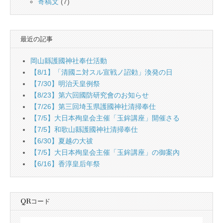
寄稿文
(7)
最近の記事
岡山縣護國神社奉仕活動
【8/1】「清國ニ対スル宣戦ノ詔勅」渙発の日
【7/30】明治天皇例祭
【8/23】第六回國防研究會のお知らせ
【7/26】第三回埼玉県護國神社清掃奉仕
【7/5】大日本殉皇会主催「玉鉾講座」開催さる
【7/5】和歌山縣護國神社清掃奉仕
【6/30】夏越の大祓
【7/5】大日本殉皇会主催「玉鉾講座」の御案內
【6/16】香淳皇后年祭
QRコード