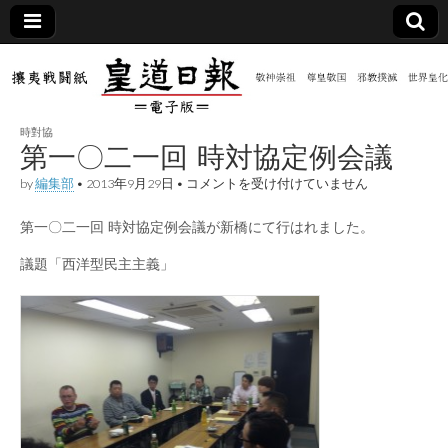
皇道
敬神
｜崇
祖｜
日報
尊皇
時對協
｜昭
第一〇二一回 時対協定例会議
和八
（防
年創
第
by
編集部
•
2013年9月29日
•
コメントを受け付けていません
刊
一
皇道
〇
共新
実
第一〇二一回 時対協定例会議が新橋にて行はれました。
二
践
一
攘夷
回
議題「西洋型民主主義」
聞）
戦闘
時
紙
対
協
電子
定
例
会
版
議
は