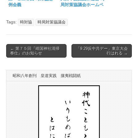
例会義
局対策協議会ホームペ
ージ開設
Tags:
時対協
時局対策協議会
Post
← 第７５回『靖国神社清掃
「9.29反中共デー」東京大会
奉仕』のお知らせ
行はれる →
navigation
昭和八年創刊 皇道実践 攘夷戦闘紙