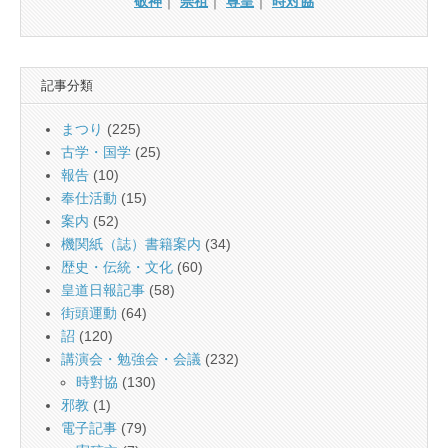
敬神
｜
崇祖
｜
尊皇
｜
時対協
記事分類
まつり
(225)
古学・国学
(25)
報告
(10)
奉仕活動
(15)
案内
(52)
機関紙（誌）書籍案内
(34)
歴史・伝統・文化
(60)
皇道日報記事
(58)
街頭運動
(64)
詔
(120)
講演会・勉強会・会議
(232)
時對協
(130)
邪教
(1)
電子記事
(79)