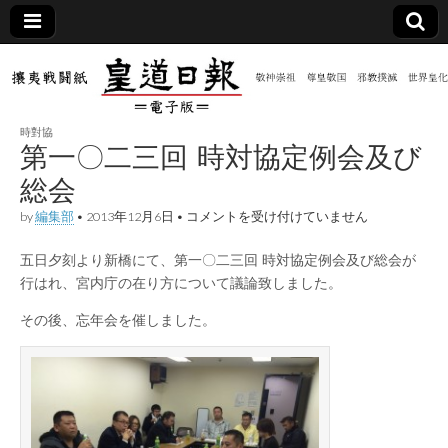
皇道
敬神
｜崇
祖｜
日報
尊皇
時對協
｜昭
第一〇二三回 時対協定例会及び
和八
（防
年創
総会
刊
皇道
第
by
編集部
•
2013年12月6日
•
コメントを受け付けていません
共新
実
一
践
〇
攘夷
五日夕刻より新橋にて、第一〇二三回 時対協定例会及び総会が
二
聞）
戦闘
三
行はれ、宮内庁の在り方について議論致しました。
紙
回
時
電子
その後、忘年会を催しました。
対
協
定
版
例
会
及
び
総