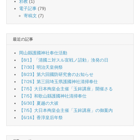
邪教
(1)
電子記事
(79)
寄稿文
(7)
最近の記事
岡山縣護國神社奉仕活動
【8/1】「清國ニ対スル宣戦ノ詔勅」渙発の日
【7/30】明治天皇例祭
【8/23】第六回國防研究會のお知らせ
【7/26】第三回埼玉県護國神社清掃奉仕
【7/5】大日本殉皇会主催「玉鉾講座」開催さる
【7/5】和歌山縣護國神社清掃奉仕
【6/30】夏越の大祓
【7/5】大日本殉皇会主催「玉鉾講座」の御案內
【6/16】香淳皇后年祭