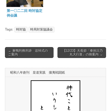
第一〇二二回 時対協定
例会議
Tags:
時対協
時局対策協議会
Post
← 巣鴨刑務所跡 追悼式の
【12/23】天長節「奉祝日乃
ご案内
丸大行進」の御案内 →
navigation
昭和八年創刊 皇道実践 攘夷戦闘紙