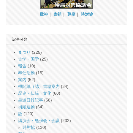
敬神
｜
崇祖
｜
尊皇
｜
時対協
記事分類
まつり
(225)
古学・国学
(25)
報告
(10)
奉仕活動
(15)
案内
(52)
機関紙（誌）書籍案内
(34)
歴史・伝統・文化
(60)
皇道日報記事
(58)
街頭運動
(64)
詔
(120)
講演会・勉強会・会議
(232)
時對協
(130)