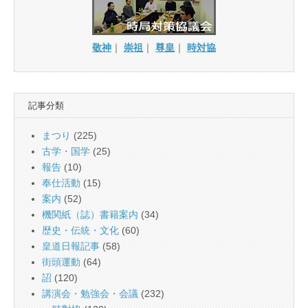
敬神
｜
崇祖
｜
尊皇
｜
時対協
記事分類
まつり
(225)
古学・国学
(25)
報告
(10)
奉仕活動
(15)
案内
(52)
機関紙（誌）書籍案内
(34)
歴史・伝統・文化
(60)
皇道日報記事
(58)
街頭運動
(64)
詔
(120)
講演会・勉強会・会議
(232)