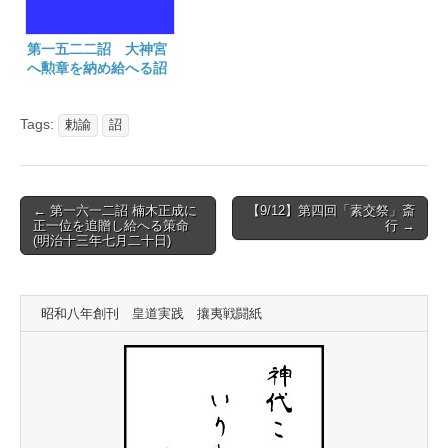
第一五二二詔 大神宮
へ勲章を納め給へる詔
(明治九年十二月二十七
日)
Tags:
勅諭
詔
Post
← 第一六一二詔 楠木正成に
【9/12】第四回「素交祭」斎
正一位を追贈し給へる策命
行 →
navigation
(明治十三年七月二十日)
昭和八年創刊 皇道実践 攘夷戦闘紙