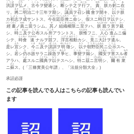
十
こうぼ
ひろ
ここん
へんつう
だん
これ
おこな
せめ
ちん
み
あ
洪謨
ヲ
弘
メ、
古今
ヲ
變通
シ、
断
シテ
之
ヲ
行
フ。
責
、
朕
カ
躬
ニ
在
四
まさ
めいぢ
き
ぎゐん
め
こくくわい
ひら
もつ
ちん
年
リ。
將
二
明治
二十三年ヲ
期
シ、
議員
ヲ
召
シ
國會
ヲ
開
キ、
以
テ
朕
十
しよし
な
いま
ざいてい
しんれう
めい
か
じじつ
もつ
カ
初志
ヲ
成
サントス。
今
在廷
臣僚
ニ
命
シ、
假
スニ
時日
ヲ
以
テシ、
月
けいくわく
せめ
あ
そ
そしき
けんげん
いたり
ちん
みづか
ちゆう
さい
經畫
ノ
責
ニ
當
ラシム。
其
ノ
組織
權限
ニ
至
テハ、
朕
親
ラ
衷
ヲ
裁
十
とき
および
こうふ
ところ
ちん
おも
じんしん
すすむ
へん
二
シ、
時
ニ
及
テ
公布
スル
所
アラントス。
朕
惟
フニ、
人心
進
ムニ
偏
日)
じくわい
すみやか
きそ
ふげん
あひうご
つい
たいけい
わす
シテ、
時會
速
ナルヲ
競
フ。
浮言
相動
カシ、
竟
ニ
大計
ヲ
遺
ル。
は
こ
よろ
いま
および
ぼ
くん
めいちよう
もつ
てうや
しんみん
こうじ
是
レ
宜
シク、
今
ニ
及
テ
謨
訓
ヲ
明徵
シ、
以
テ
朝野
臣民
ニ
公示
スへ
も
な
こと
さう
きふ
あらそ
じへん
せん
こくあん
がい
もの
シ。
若
シ
仍
ホ
故
サラニ
躁
急
ヲ
爭
ヒ、
事變
ヲ
煽
シ、
國安
ヲ
害
スル
者
しよ
こく
てん
もつ
とく
ここ
げんめい
なんぢ
いう
しゆう
アラハ、
處
スルニ
國
典
ヲ
以
テスへシ。
特
ニ
茲
ニ
言明
シ、
爾
有
衆
さと
ニ
蘇
ス。(「三條實美公年譜」、「法規分類大全」)
承詔必謹
この記事を読んでる人はこちらの記事も読んでい
ます