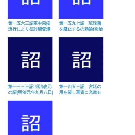
第一五六三詔軍中惡疫
第一五九七詔 琉球藩
流行により征討總督熾
を廢止するの勅諭(明治
仁親王に下されし勅諭
十二年三月八日)
(明治十年九月二十五日)
第一三三三詔 明治改元
第一四五三詔 宮廷の
の詔(明治元年九月八日)
用を節し軍資に充當せ
しめ給ふの勅語(明治七
年一月二十日)