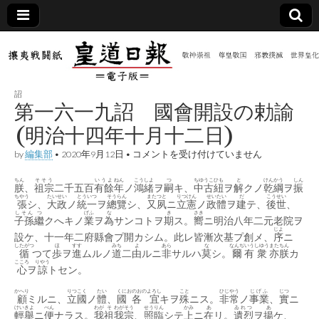
皇道
敬神
｜崇
祖｜
日報
尊皇
詔
｜昭
第一六一九詔 國會開設の勅諭
和八
（防
年創
(明治十四年十月十二日)
刊
皇道
第
by
編集部
•
2020年9月12日
•
コメントを受け付けていません
共新
実
一
践
六
攘夷
ちん
そそう
いうよ
ねん
こう
しよ
つ
ちゆうこ
ひも
と
けんかう
しん
朕
、
祖宗
二千五百
有餘
年
ノ
一
鴻
緒
ヲ
嗣
キ、
中古
紐
ヲ
解
クノ
乾綱
ヲ
振
聞）
戦闘
ちやう
たいせい
とういつ
そうらん
九
また
つと
りつけん
せいたい
だ
こうせい
張
シ、
大政
ノ
統一
ヲ
總覽
シ、
又
夙
ニ
立憲
ノ
政體
ヲ
建
テ、
後世
、
紙
詔
しそん
つ
げふ
な
き
さき
子孫
繼
クへキノ
業
ヲ
為
サンコトヲ
期
ス。
嚮
ニ明治八年二元老院ヲ
國
電子
じよ
會
設ケ、十一年二府縣會プ開カシム。此レ皆漸次基プ創メ、
序
ニ
開
したがつ
ほ
すす
みち
よ
あら
な
なんぢ
いう
しゆう
また
ちん
循
つて
歩
ヲ
進
ムルノ
道
二
由
ルニ
非
サルハ
莫
シ。
爾
有
衆
亦
朕
カ
設
版
こころ
りやう
の
心
ヲ
諒
トセン。
勅
諭
かへり
りつこく
たい
くに
おのおの
よろし
こと
ひじやう
じげふ
じつ
顧
ミルニ、
立國
ノ
體
、
國
各
宜
キヲ
殊
ニス。
非常
ノ
事業
、
實
ニ
(明
けいきよ
べん
わが
そ
わがそう
せう
りん
かみ
あ
ゐれつ
あ
治
輕舉
ニ
便
ナラス。
我
祖
我宗
、
照
臨
シテ
上
ニ
在
リ。
遺烈
ヲ
揚
ケ、