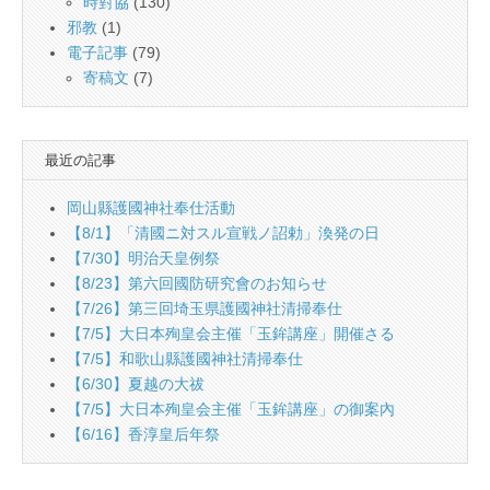
時對協
(130)
邪教
(1)
電子記事
(79)
寄稿文
(7)
最近の記事
岡山縣護國神社奉仕活動
【8/1】「清國ニ対スル宣戦ノ詔勅」渙発の日
【7/30】明治天皇例祭
【8/23】第六回國防研究會のお知らせ
【7/26】第三回埼玉県護國神社清掃奉仕
【7/5】大日本殉皇会主催「玉鉾講座」開催さる
【7/5】和歌山縣護國神社清掃奉仕
【6/30】夏越の大祓
【7/5】大日本殉皇会主催「玉鉾講座」の御案內
【6/16】香淳皇后年祭