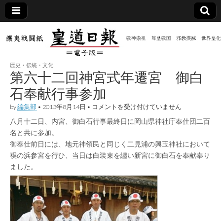
皇道
敬神
｜崇
祖｜
日報
尊皇
歴史・伝統・文化
｜昭
第六十二回神宮式年遷宮 御白
和八
（防
年創
石奉献行事参加
刊
皇道
第
by
編集部
•
2013年8月14日
•
コメントを受け付けていません
共新
実
六
践
八月十二日、内宮、御白石行事最終日に岡山県神社庁奉仕団二百
十
攘夷
二
聞）
名と共に参加。
戦闘
回
紙
御奉仕前日には、地元神領民と同じく二見浦の興玉神社において
神
宮
禊の浜参宮を行ひ、当日は白装束を纏い新宮に御白石を奉献奉り
電子
式
ました。
年
遷
版
宮
御
白
石
奉