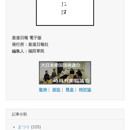
皇道日報 電子版
発行所：皇道日報社
編集人：福田草民
敬神
｜
崇祖
｜
尊皇
｜
時対協
記事分類
まつり
(225)