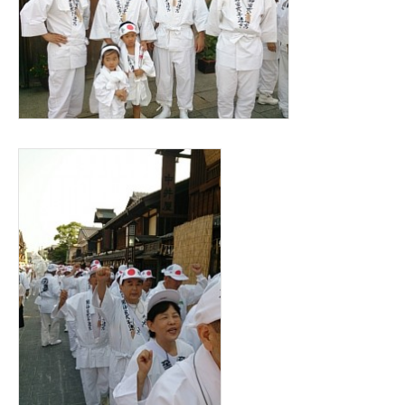
献
行
事
参
加
は