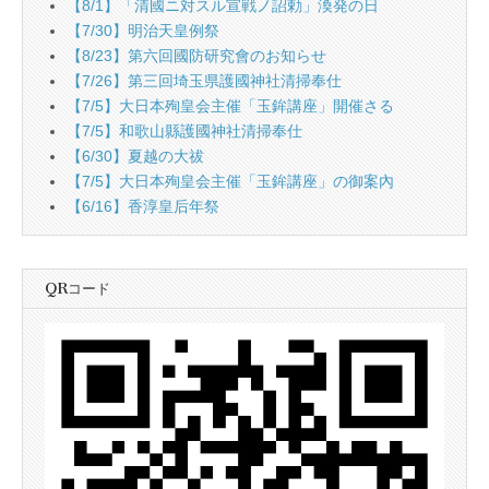
【8/1】「清國ニ対スル宣戦ノ詔勅」渙発の日
【7/30】明治天皇例祭
【8/23】第六回國防研究會のお知らせ
【7/26】第三回埼玉県護國神社清掃奉仕
【7/5】大日本殉皇会主催「玉鉾講座」開催さる
【7/5】和歌山縣護國神社清掃奉仕
【6/30】夏越の大祓
【7/5】大日本殉皇会主催「玉鉾講座」の御案內
【6/16】香淳皇后年祭
QRコード