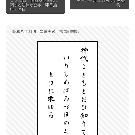
← 本日は「国旗及び国歌に
第一〇一九回 時対協定例会
関する法律が公布・即日施
義 →
navigation
行」の日
昭和八年創刊 皇道実践 攘夷戦闘紙