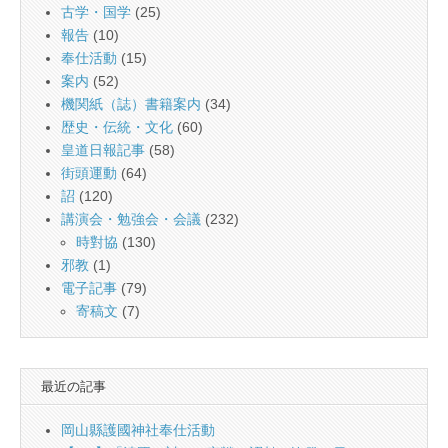
古学・国学
(25)
報告
(10)
奉仕活動
(15)
案内
(52)
機関紙（誌）書籍案内
(34)
歴史・伝統・文化
(60)
皇道日報記事
(58)
街頭運動
(64)
詔
(120)
講演会・勉強会・会議
(232)
時對協
(130)
邪教
(1)
電子記事
(79)
寄稿文
(7)
最近の記事
岡山縣護國神社奉仕活動