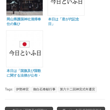
岡山県護国神社清掃奉
本日は「君が代記念
仕の集ひ
日」
本日は「国旗及び国歌
に関する法律が公布・
即日施行」の日
Tags:
伊勢神宮
御白石奉献行事
第六十二回神宮式年遷宮
Post