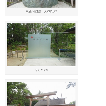
平成の御遷宮 大顕彰の碑
せんぐう館