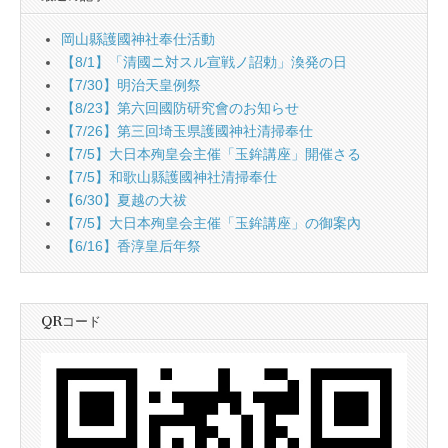
岡山縣護國神社奉仕活動
【8/1】「清國ニ対スル宣戦ノ詔勅」渙発の日
【7/30】明治天皇例祭
【8/23】第六回國防研究會のお知らせ
【7/26】第三回埼玉県護國神社清掃奉仕
【7/5】大日本殉皇会主催「玉鉾講座」開催さる
【7/5】和歌山縣護國神社清掃奉仕
【6/30】夏越の大祓
【7/5】大日本殉皇会主催「玉鉾講座」の御案內
【6/16】香淳皇后年祭
QRコード