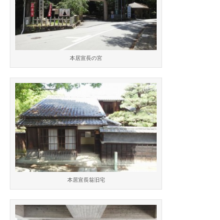
本居宣長の宮
本居宣長翁旧宅