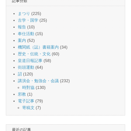
記事分類
まつり
(225)
古学・国学
(25)
報告
(10)
奉仕活動
(15)
案内
(52)
機関紙（誌）書籍案内
(34)
歴史・伝統・文化
(60)
皇道日報記事
(58)
街頭運動
(64)
詔
(120)
講演会・勉強会・会議
(232)
時對協
(130)
邪教
(1)
電子記事
(79)
寄稿文
(7)
最近の記事