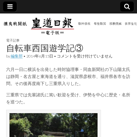
皇道
敬神
｜崇
祖｜
日報
尊皇
電子記事
｜昭
自転車西国遊学記③
和八
（防
年創
自
by
編集部
•
2014年6月15日
•
コメントを受け付けていません
刊
転
皇道
車
共新
実
六月一日に横浜を出発した時対協理事・同血新聞社の下山陽太氏
西
践
国
は静岡・名古屋と東海道を通り、滋賀県彦根市、福井県各市を訪
攘夷
遊
聞）
戦闘
問。その後再度南下し三重県入りした。
学
紙
記
三重県では先輩諸氏に篤い歓迎を受け、伊勢を中心に歴史・名所
③
電子
は
を巡つた。
版