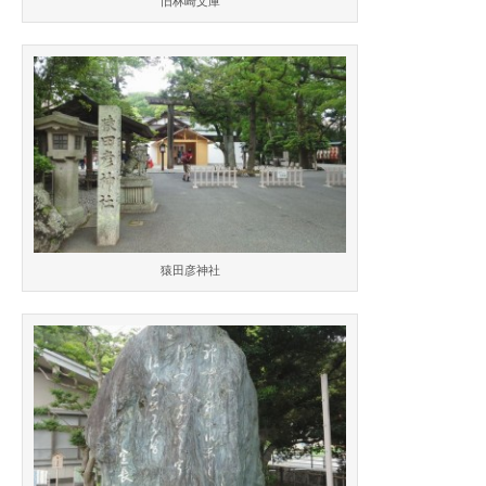
旧林崎文庫
猿田彦神社