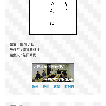
皇道日報 電子版
発行所：皇道日報社
編集人：福田草民
敬神
｜
崇祖
｜
尊皇
｜
時対協