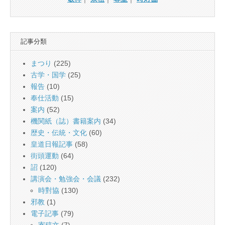
記事分類
まつり
(225)
古学・国学
(25)
報告
(10)
奉仕活動
(15)
案内
(52)
機関紙（誌）書籍案内
(34)
歴史・伝統・文化
(60)
皇道日報記事
(58)
街頭運動
(64)
詔
(120)
講演会・勉強会・会議
(232)
時對協
(130)
邪教
(1)
電子記事
(79)
寄稿文
(7)