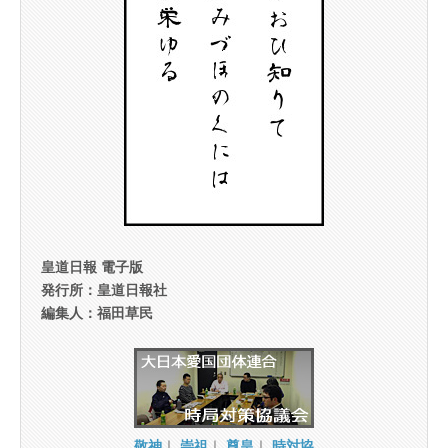
皇道日報 電子版
発行所：皇道日報社
編集人：福田草民
敬神
｜
崇祖
｜
尊皇
｜
時対協