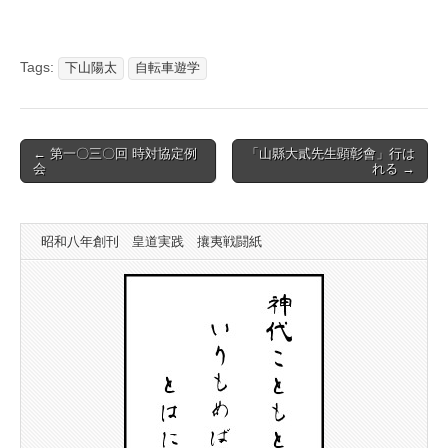
Tags:
下山陽太
自転車遊学
Post
← 第一〇三〇回 時対協定例
「山縣大貳先生顕彰會」行は
会
れる →
navigation
昭和八年創刊 皇道実践 攘夷戦闘紙