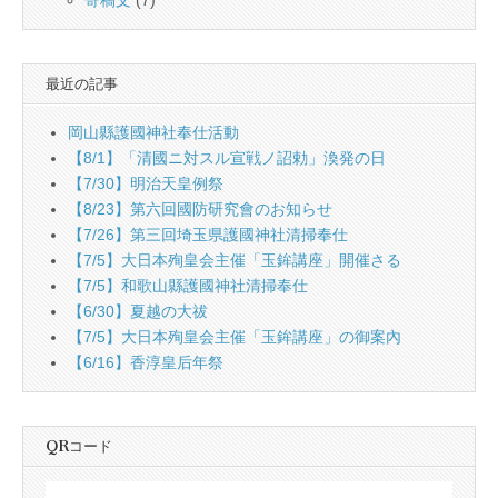
最近の記事
岡山縣護國神社奉仕活動
【8/1】「清國ニ対スル宣戦ノ詔勅」渙発の日
【7/30】明治天皇例祭
【8/23】第六回國防研究會のお知らせ
【7/26】第三回埼玉県護國神社清掃奉仕
【7/5】大日本殉皇会主催「玉鉾講座」開催さる
【7/5】和歌山縣護國神社清掃奉仕
【6/30】夏越の大祓
【7/5】大日本殉皇会主催「玉鉾講座」の御案內
【6/16】香淳皇后年祭
QRコード