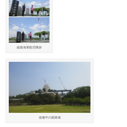
姫路海軍航空隊跡
改修中の姫路城