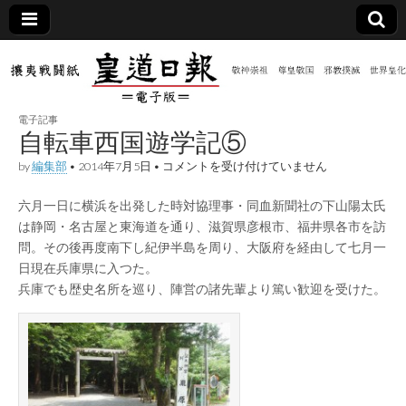
皇道
敬神
｜崇
祖｜
日報
尊皇
電子記事
｜昭
自転車西国遊学記⑤
和八
（防
年創
自
by
編集部
•
2014年7月5日
•
コメントを受け付けていません
刊
転
皇道
車
共新
実
六月一日に横浜を出発した時対協理事・同血新聞社の下山陽太氏
西
践
国
は静岡・名古屋と東海道を通り、滋賀県彦根市、福井県各市を訪
攘夷
遊
聞）
戦闘
問。その後再度南下し紀伊半島を周り、大阪府を経由して七月一
学
紙
記
日現在兵庫県に入つた。
⑤
電子
兵庫でも歴史名所を巡り、陣営の諸先輩より篤い歓迎を受けた。
は
版