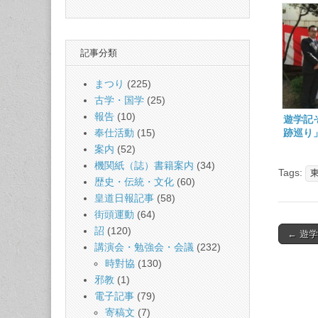
記事分類
まつり
(225)
古学・国学
(25)
報告
(10)
遊学記
奉仕活動
(15)
跡巡り
案内
(52)
機関紙（誌）書籍案内
(34)
Tags:
歴史・伝統・文化
(60)
皇道日報記事
(58)
街頭運動
(64)
詔
(120)
Post
← 遊
講演会・勉強会・会議
(232)
naviga
時對協
(130)
邪教
(1)
電子記事
(79)
寄稿文
(7)