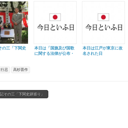
その三「下関史
本日は「国旗及び国歌
本日は江戸が東京に改
」
に関する法律が公布・
名された日
即日施行」の日
東行忌
高杉晋作
学記その三「下関史跡巡り」
tion