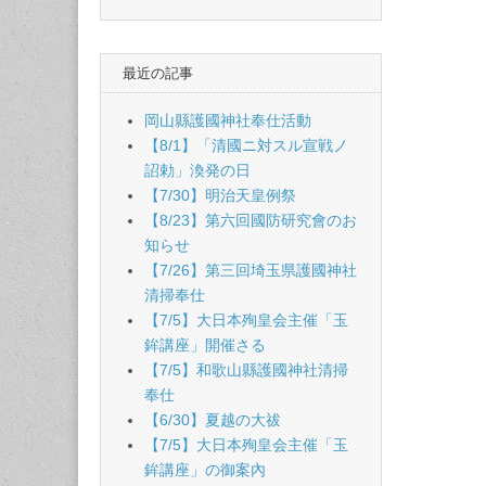
最近の記事
岡山縣護國神社奉仕活動
【8/1】「清國ニ対スル宣戦ノ
詔勅」渙発の日
【7/30】明治天皇例祭
【8/23】第六回國防研究會のお
知らせ
【7/26】第三回埼玉県護國神社
清掃奉仕
【7/5】大日本殉皇会主催「玉
鉾講座」開催さる
【7/5】和歌山縣護國神社清掃
奉仕
【6/30】夏越の大祓
【7/5】大日本殉皇会主催「玉
鉾講座」の御案內