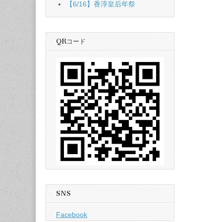
【6/16】香淳皇后年祭
QRコード
SNS
Facebook