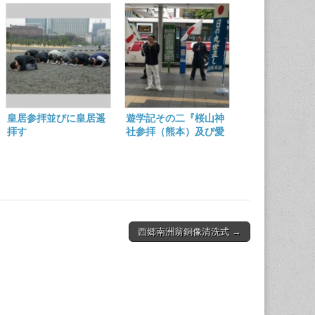
皇居参拝並びに皇居遥
遊学記その二『桜山神
拝す
社参拝（熊本）及び愛
国党演説会（博多）』
西郷南洲翁銅像清洗式 →