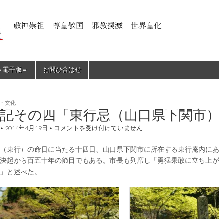
＝電子版＝
お問ひ合はせ
・文化
学記その四「東行忌（山口県下関市
遊
•
2014年4月19日
•
コメントを受け付けていません
学
記
（東行）の命日に当たる十四日、山口県下関市に所在する東行庵内にあ
そ
の
決起から百五十年の節目でもある。市長も列席し「勇猛果敢に立ち上が
四
」と述べた。
「東
行
忌
（山
口
県