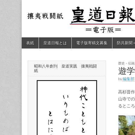
皇道
敬神
｜崇
祖｜
日報
尊皇
｜昭
和八
（防
年創
Skip
Main
表紙
皇道日報とは
電子版寄稿文募集
防共新聞
刊
to
menu
皇道
content
共新
実
践
攘夷
歴史・伝統
昭和八年創刊 皇道実践 攘夷戦闘
聞）
遊
戦闘
紙
紙
by
編集部
電子
高杉晋作
版
山寺での
るところ