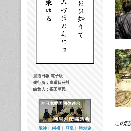
皇道日報 電子版
発行所：皇道日報社
編集人：福田草民
この記
敬神
｜
崇祖
｜
尊皇
｜
時対協