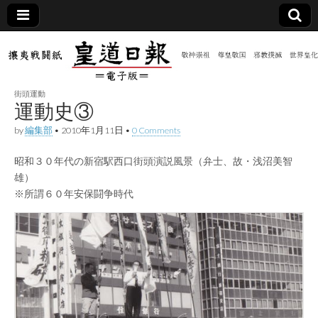
皇道
敬神
｜崇
祖｜
日報
尊皇
街頭運動
｜昭
運動史③
和八
（防
年創
by
編集部
•
2010年1月11日
•
0 Comments
刊
皇道
共新
実
昭和３０年代の新宿駅西口街頭演説風景（弁士、故・浅沼美智
践
雄）
攘夷
聞）
戦闘
※所謂６０年安保闘争時代
紙
電子
版