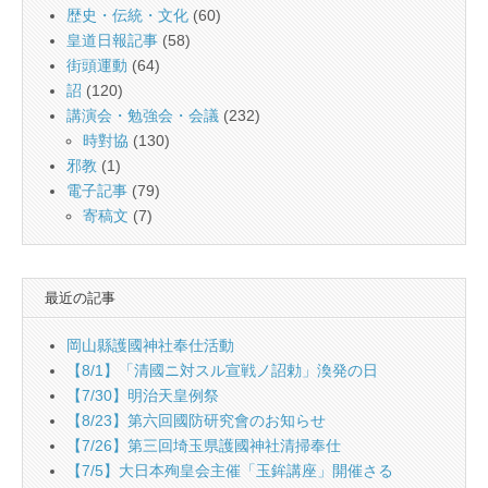
歴史・伝統・文化
(60)
皇道日報記事
(58)
街頭運動
(64)
詔
(120)
講演会・勉強会・会議
(232)
時對協
(130)
邪教
(1)
電子記事
(79)
寄稿文
(7)
最近の記事
岡山縣護國神社奉仕活動
【8/1】「清國ニ対スル宣戦ノ詔勅」渙発の日
【7/30】明治天皇例祭
【8/23】第六回國防研究會のお知らせ
【7/26】第三回埼玉県護國神社清掃奉仕
【7/5】大日本殉皇会主催「玉鉾講座」開催さる