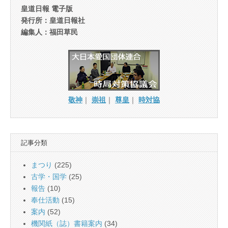
皇道日報 電子版
発行所：皇道日報社
編集人：福田草民
敬神
｜
崇祖
｜
尊皇
｜
時対協
記事分類
まつり
(225)
古学・国学
(25)
報告
(10)
奉仕活動
(15)
案内
(52)
機関紙（誌）書籍案内
(34)