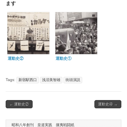
ます
運動史②
運動史①
Tags:
新宿駅西口
浅沼美智雄
街頭演説
Post
← 運動史②
運動史④ →
navigation
昭和八年創刊 皇道実践 攘夷戦闘紙