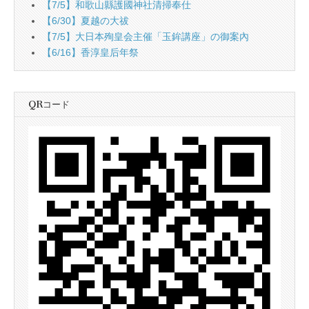
【7/5】和歌山縣護國神社清掃奉仕
【6/30】夏越の大祓
【7/5】大日本殉皇会主催「玉鉾講座」の御案內
【6/16】香淳皇后年祭
QRコード