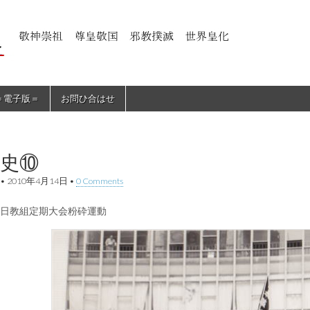
＝電子版＝
お問ひ合はせ
史⑩
•
2010年4月14日
•
0 Comments
日教組定期大会粉砕運動