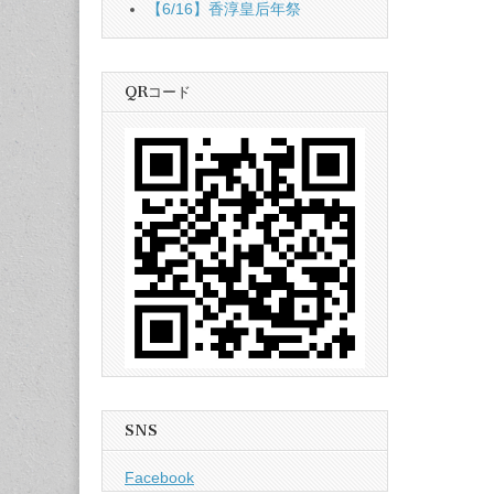
【6/16】香淳皇后年祭
QRコード
SNS
Facebook