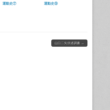
運動史⑦
運動史⑨
山口二矢供述調書 →