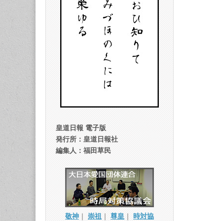
皇道日報 電子版
発行所：皇道日報社
編集人：福田草民
敬神
｜
崇祖
｜
尊皇
｜
時対協