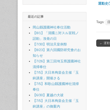
運動史
最近の記事
Tags:
岡山縣護國神社奉仕活動
【8/1】「清國ニ対スル宣戦ノ
詔勅」渙発の日
Post
← 運
【7/30】明治天皇例祭
naviga
【8/23】第六回國防研究會のお
知らせ
【7/26】第三回埼玉県護國神社
清掃奉仕
【7/5】大日本殉皇会主催「玉
鉾講座」開催さる
【7/5】和歌山縣護國神社清掃
奉仕
【6/30】夏越の大祓
【7/5】大日本殉皇会主催「玉
鉾講座」の御案內