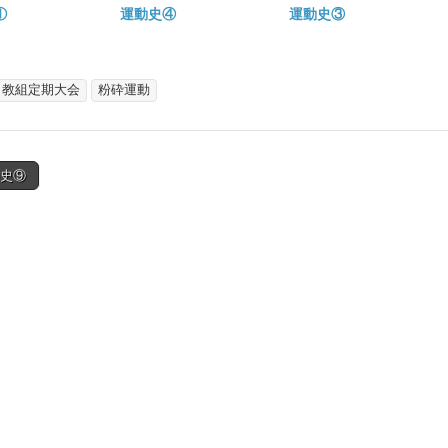
①
運動史④
運動史③
日教組定期大会
粉砕運動
動史⑨
tion