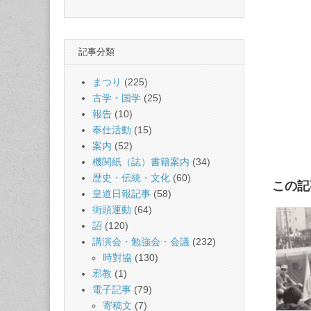
記事分類
まつり
(225)
古学・国学
(25)
報告
(10)
奉仕活動
(15)
案内
(52)
機関紙（誌）書籍案内
(34)
歴史・伝統・文化
(60)
この記
皇道日報記事
(58)
街頭運動
(64)
詔
(120)
講演会・勉強会・会議
(232)
時對協
(130)
邪教
(1)
電子記事
(79)
寄稿文
(7)