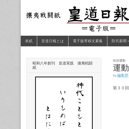
皇道
敬神
｜崇
祖｜
日報
尊皇
｜昭
和八
（防
年創
Skip
Main
表紙
皇道日報とは
電子版寄稿文募集
防共新聞
刊
to
menu
皇道
content
共新
実
践
攘夷
街頭運動
昭和八年創刊 皇道実践 攘夷戦闘
聞）
運動
戦闘
紙
紙
by
編集部
電子
第３０回
版