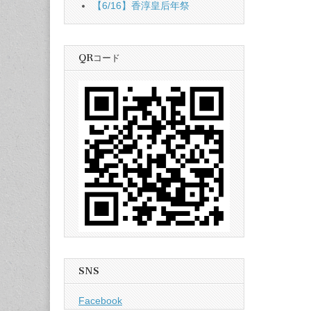
【6/16】香淳皇后年祭
QRコード
SNS
Facebook