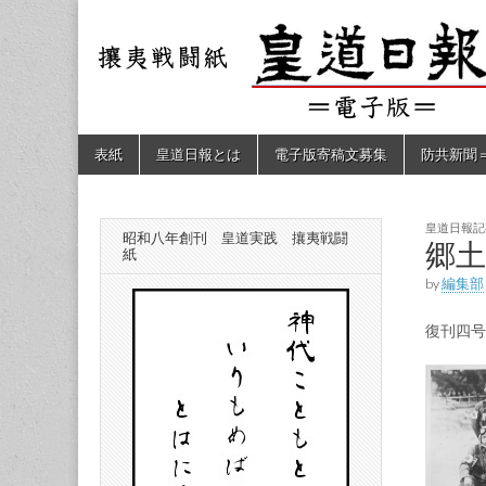
皇道
敬神
｜崇
祖｜
日報
尊皇
｜昭
和八
（防
年創
Skip
Main
表紙
皇道日報とは
電子版寄稿文募集
防共新聞
刊
to
menu
皇道
content
共新
実
践
攘夷
皇道日報記
昭和八年創刊 皇道実践 攘夷戦闘
聞）
郷
戦闘
紙
紙
by
編集部
電子
復刊四号
版