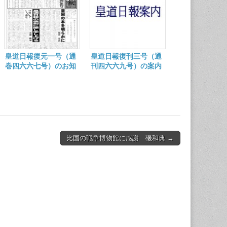
皇道日報復元一号（通
皇道日報復刊三号（通
巻四六六七号）のお知
刊四六六九号）の案内
らせ
比国の戦争博物館に感謝 磯和典 →