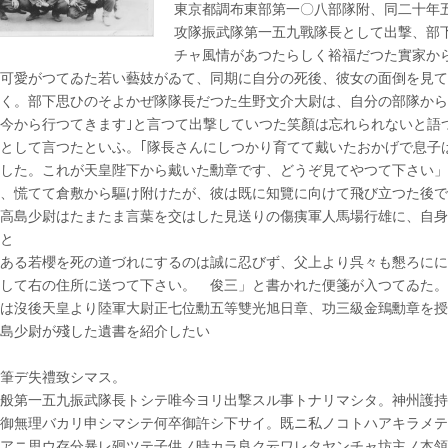
は
東京都調布東部第一〇八部隊附、同二十年
攻隊振武隊第一五九戰隊長として出撃、部
チャ風情があつたらしく裕福だつた實家か
可愛がつてゐた若い藝妓がゐて、同期に自分の死後、彼女の面倒を見て
く。部下思ひのそよかぜ隊隊長だつた生野文介大尉は、自分の部隊から
今から行つてきます｣と言つて出撃していつた笑顏は忘れられないと語
として言つたといふ。｢隊長さんにしつかり育てて戴いたおかげで息子
した。これが天皇陛下から戴いた勳章です、どうぞ見てやつて下さい」
、慌てて倉敷から驅け附けたが、彼は既に知覽に向けて飛び立つた後で
高島少尉はたまたま言葉を交はした見送りの傷痍軍人馬場行雄に、自身
と
ある若櫻を死の道づれにするのは誠に忍びず、父上より呉々も懇ろにに
して右の住所に送つて下さい。 俊三」と書かれた便箋が入つてゐた。
は沒後天皇より陸軍大尉正七位勳五等雙光旭日章、功三級金鵄勳章を授
島少尉が殘した遺書を紹介したい
筆デ失禮致シマス。
般第一五九振武隊長トシテ唯今ヨリ出撃スル事トナリマシタ。神州護持
御無理バカリ申シマシテ何卒御許シ下サイ。既ニ私ノコトハアキラメテ
アニ思ウ存分暴レ廻ツテ子供ノ時カラ良ク云ワレタヤンチャ坊主ノ本領