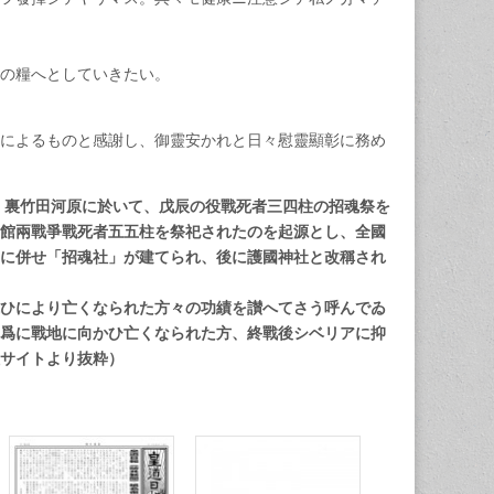
の糧へとしていきたい。
によるものと感謝し、御靈安かれと日々慰靈顯彰に務め
）裏竹田河原に於いて、戊辰の役戰死者三四柱の招魂祭を
館兩戰爭戰死者五五柱を祭祀されたのを起源とし、全國
に併せ「招魂社」が建てられ、後に護國神社と改稱され
ひにより亡くなられた方々の功績を讃へてさう呼んでゐ
爲に戰地に向かひ亡くなられた方、終戰後シベリアに抑
社サイトより抜粋）