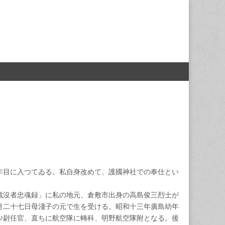
年目に入つてゐる。私自身改めて、護國神社での奉仕とい
。
戰沒者忠魂録」に私の地元、倉敷市出身の高島俊三烈士が
月二十七日母淺子の元で生を受ける。昭和十三年廣島幼年
少尉任官、直ちに航空隊に轉科、明野航空隊附となる。後