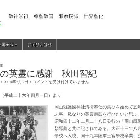
＝電子版＝
お問ひ合はせ
事
土の英霊に感謝 秋田智紀
郷
•
2014年5月2日
•
コメントを受け付けていません
土
の
（平成二十六年四月一日）より
英
霊
に
岡山縣護國神社清掃奉仕の集ひを始めて五
感
ふ事、私なりの英靈顯彰を行ひたいと思ふ
謝
昭和四十二年二月二十八日發行の「岡山縣
秋
田
顏冩眞と共に記されてゐる。大正十三年八
智
學校へ入校、同十九年陸軍士官學校卒業、
紀