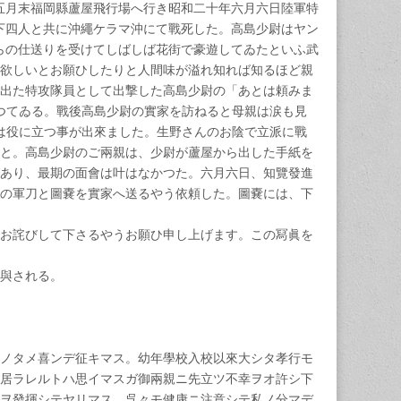
五月末福岡縣蘆屋飛行場へ行き昭和二十年六月六日陸軍特
下四人と共に沖繩ケラマ沖にて戰死した。高島少尉はヤン
らの仕送りを受けてしばしば花街で豪遊してゐたといふ武
欲しいとお願ひしたりと人間味が溢れ知れば知るほど親
出た特攻隊員として出撃した高島少尉の「あとは頼みま
つてゐる。戰後高島少尉の實家を訪ねると母親は涙も見
は役に立つ事が出來ました。生野さんのお陰で立派に戰
と。高島少尉のご兩親は、少尉が蘆屋から出した手紙を
あり、最期の面會は叶はなかつた。六月六日、知覽發進
の軍刀と圖嚢を實家へ送るやう依頼した。圖嚢には、下
お詫びして下さるやうお願ひ申し上げます。この冩眞を
與される。
ノタメ喜ンデ征キマス。幼年學校入校以來大シタ孝行モ
居ラレルトハ思イマスガ御兩親ニ先立ツ不幸ヲオ許シ下
ヲ發揮シテヤリマス。呉々モ健康ニ注意シテ私ノ分マデ