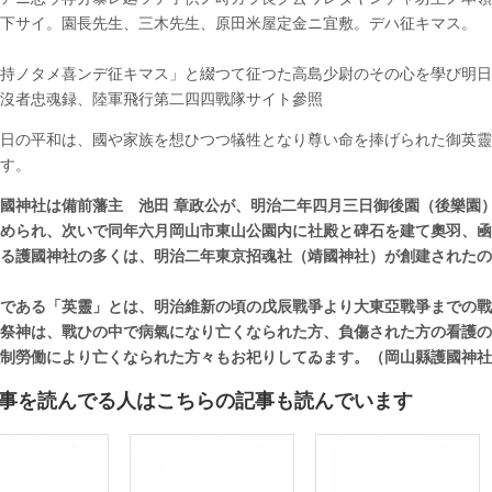
下サイ。園長先生、三木先生、原田米屋定金ニ宜敷。デハ征キマス。
持ノタメ喜ンデ征キマス」と綴つて征つた高島少尉のその心を學び明日
沒者忠魂録、陸軍飛行第二四四戰隊サイト參照
日の平和は、國や家族を想ひつつ犠牲となり尊い命を捧げられた御英靈
す。
國神社は備前藩主 池田 章政公が、明治二年四月三日御後園（後樂園
められ、次いで同年六月岡山市東山公園内に社殿と碑石を建て奧羽、凾
る護國神社の多くは、明治二年東京招魂社（靖國神社）が創建されたの
。
である「英靈」とは、明治維新の頃の戊辰戰爭より大東亞戰爭までの戰
祭神は、戰ひの中で病氣になり亡くなられた方、負傷された方の看護の
強制勞働により亡くなられた方々もお祀りしてゐます。（岡山縣護國神
事を読んでる人はこちらの記事も読んでいます