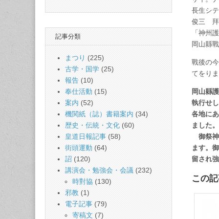
長生シテ
俊三 拜
「神州護
記事分類
岡山縣戰
まつり
(225)
戰後の今
古学・国学
(25)
てをりま
報告
(10)
岡山縣護
奉仕活動
(15)
執行せし
案内
(52)
各地にあ
機関紙（誌）書籍案内
(34)
ました
歴史・伝統・文化
(60)
御祭神
皇道日報記事
(58)
ます。御
街頭運動
(64)
留され
詔
(120)
講演会・勉強会・会議
(232)
この記
時對協
(130)
邪教
(1)
電子記事
(79)
寄稿文
(7)