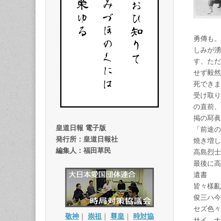
勇傳も。
しみが湧
す、ただ
せず毅然
死できま
受け取り
の直前、
掲の冩眞
皇道日報 電子版
「前途の
発行所：皇道日報社
燒き増し
編集人：福田草民
高島烈士
最後に高
遺書
皆々樣亂
俊三ハ今
セズ色々
敬神
｜
崇祖
｜
尊皇
｜
時対協
サイ。ナ