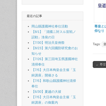
最近の記事
尊皇と
岡山縣護國神社奉仕活動
仰なり
【8/1】「清國ニ対スル宣戦ノ
詔勅」渙発の日
【7/30】明治天皇例祭
Tags:
【8/23】第六回國防研究會のお
知らせ
【7/26】第三回埼玉県護國神社
Post
清掃奉仕
← 尊
naviga
【7/5】大日本殉皇会主催「玉
鉾講座」開催さる
【7/5】和歌山縣護國神社清掃
奉仕
【6/30】夏越の大祓
【7/5】大日本殉皇会主催「玉
鉾講座」の御案內