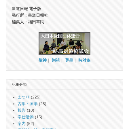
皇道日報 電子版
発行所：皇道日報社
編集人：福田草民
敬神
｜
崇祖
｜
尊皇
｜
時対協
記事分類
まつり
(225)
古学・国学
(25)
報告
(10)
奉仕活動
(15)
案内
(52)