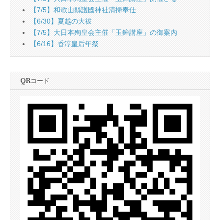
【7/5】和歌山縣護國神社清掃奉仕
【6/30】夏越の大祓
【7/5】大日本殉皇会主催「玉鉾講座」の御案內
【6/16】香淳皇后年祭
QRコード