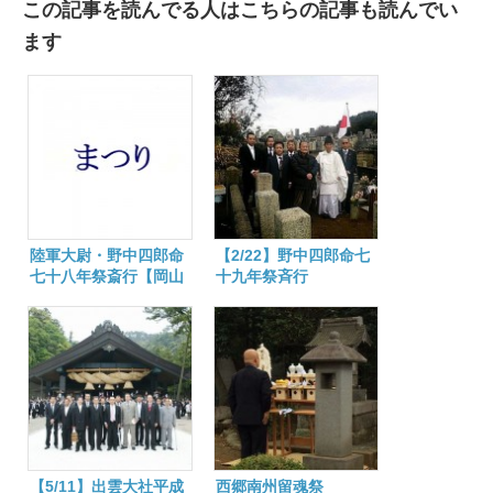
この記事を読んでる人はこちらの記事も読んでい
ます
陸軍大尉・野中四郎命
【2/22】野中四郎命七
七十八年祭斎行【岡山
十九年祭斉行
県】
【5/11】出雲大社平成
西郷南州留魂祭