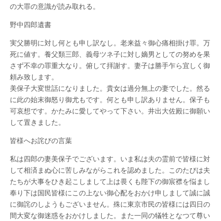
の大罪の意識が読み取れる。
野中四郎遺書
実父勝明に対し何とも申し訳なし。老来益々御心痛相掛け罪。万
死に値す。養父類三郎、義母ツネ子に対し嫡男としての努めを果
さず不幸の罪重大なり。俯して拝謝す。妻子は勝手乍ら宜しく御
頼み致します。
美保子大変世話になりました。貴女は過分無上の妻でした。然る
に此の始末御怒り御尤もです。何とも申し訳ありません。保子も
可哀想です。かたみに愛してやって下さい。井出大佐殿に御願い
して置きました。
皆様へお詫びの言葉
私は四郎の妻美保子でございます。いま私は夫の霊前で皆様に対
して相済まぬ心に苦しみながらこれを認めました。このたびは夫
たちが大事をひき起こしまして上は畏くも陛下の御宸襟を悩まし
奉り下は国民皆様にこの上ない御心配をおかけ申しまして誠に誠
に御詫のしようもございません。殊に東京市民の皆様には四日の
間大変な御迷惑をおかけしました。また一同の犠牲となつて尊い