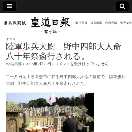
皇道
敬神
｜崇
祖｜
日報
尊皇
まつり
｜昭
陸軍歩兵大尉 野中四郎大人命
和八
（防
年創
八十年祭斎行される。
刊
皇道
陸
by
編集部
•
2016年2月28日
•
コメントを受け付けていません
共新
実
軍
践
歩
攘夷
二十八日岡山県倉敷市に在る野中四郎大人命の墓前で、陸軍歩兵
兵
聞）
戦闘
大
大尉 野中四朗大人命八十年祭斎行された。
紙
尉
野
電子
中
四
郎
版
大
人
命
八
十