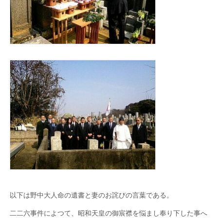
年
祭
斎
行
さ
れ
る。
は
以下は野中大人命の遺書と妻のお詫びの言葉である。
二二六事件によつて、昭和天皇の御宸襟を悩まし奉り下した事へ