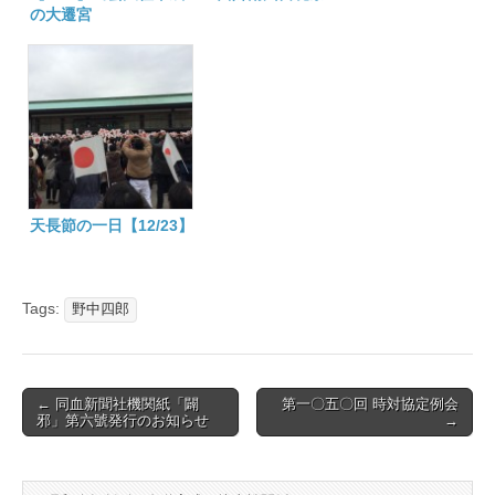
の大遷宮
天長節の一日【12/23】
Tags:
野中四郎
Post
← 同血新聞社機関紙「闢
第一〇五〇回 時対協定例会
邪」第六號発行のお知らせ
→
navigation