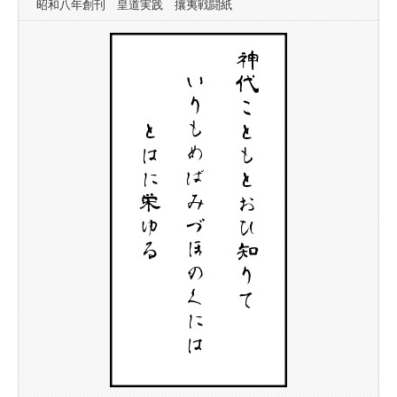
昭和八年創刊 皇道実践 攘夷戦闘紙