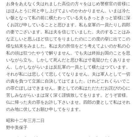
お身をあえなく失はれました高位の方々をはじめ警察官の皆様に
はほんとうに何と申し上げてよいのかわかりません。いまは冷た
い骸となって私の前に横たわっている夫もきっときっと皆様に深
くお詫び申していることと思ひます。私も皇軍の一員たりし四郎
の妻でございます。私は夫を信じていました。夫のすることはみ
な正しいと思ふほど信じてをりましたのにこの度の挙に出てこの
様な結末をみました。私は夫の所信をどう考えてよいのか私の心
私の頭は狂つたやうで解りません。でも夫は終始お国のことを思
いながら立ち、しかして死んだと思ひ私は寸毫疑ひたくありませ
ん。しかしながらいまは反乱軍の一員として横たはつています。
それが私には悲しくて悲しくてなりません。夫は軍人として一切
の責を負つて立派に自決してはてました。けれどこれくらいでこ
の罪亡ぼしはできません。妻としての私はただただお詫びの心に
苦しみながらいまは深く深く謹慎致してをります。どうぞ皆様、
仏に帰った夫の罪をお許し下さいませ。四郎の妻として私はそれ
のみ地に伏してお願ひ申してをります。
昭和十二年三月二日
野中美保子