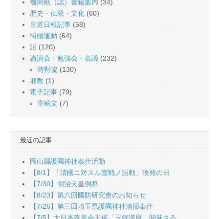
機関紙（誌）書籍案内
(34)
歴史・伝統・文化
(60)
皇道日報記事
(58)
街頭運動
(64)
詔
(120)
講演会・勉強会・会議
(232)
時對協
(130)
邪教
(1)
電子記事
(79)
寄稿文
(7)
最近の記事
岡山縣護國神社奉仕活動
【8/1】「清國ニ対スル宣戦ノ詔勅」渙発の日
【7/30】明治天皇例祭
【8/23】第六回國防研究會のお知らせ
【7/26】第三回埼玉県護國神社清掃奉仕
【7/5】大日本殉皇会主催「玉鉾講座」開催さる