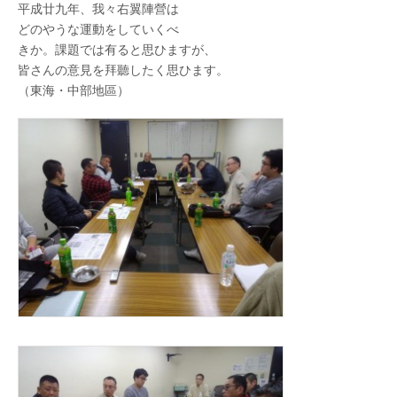
平成廿九年、我々右翼陣營は
どのやうな運動をしていくべ
きか。課題では有ると思ひますが、
皆さんの意見を拜聽したく思ひます。
（東海・中部地區）