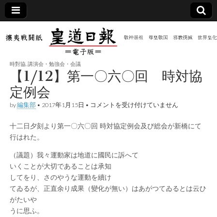
皇道
敬神
｜崇
祖｜
日報
尊皇
時對協
,
講演会・勉強会・会議
｜昭
【1/12】第一〇六〇回 時対協
和八
（防
年創
定例会
刊
皇道
【1/12】
by
編集部
•
2017年1月15日
•
コメントを受け付けていません
共新
実
第
践
一
攘夷
十二日夕刻より第一〇六〇回 時対協定例会及び総会が新橋にて
〇
聞）
戦闘
六
行はれた。
紙
〇
回
電子
（議題）我々運動家は地道に國民に訴へて
時
いくことが大切であることは承知
対
協
版
してをり、さのやうな運動を續け
定
てゐるが、正直余り成果（變化が無い）はあがつてゐるとは云ひ
例
会
がたいや
は
うに思ふ。