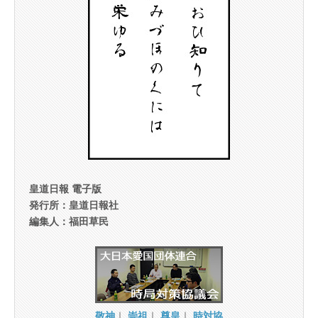
皇道日報 電子版
発行所：皇道日報社
編集人：福田草民
敬神
｜
崇祖
｜
尊皇
｜
時対協