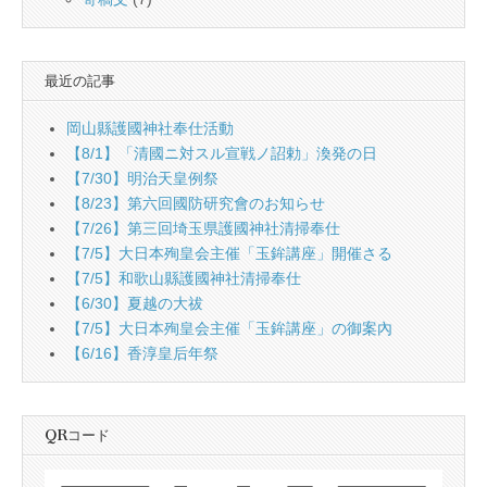
最近の記事
岡山縣護國神社奉仕活動
【8/1】「清國ニ対スル宣戦ノ詔勅」渙発の日
【7/30】明治天皇例祭
【8/23】第六回國防研究會のお知らせ
【7/26】第三回埼玉県護國神社清掃奉仕
【7/5】大日本殉皇会主催「玉鉾講座」開催さる
【7/5】和歌山縣護國神社清掃奉仕
【6/30】夏越の大祓
【7/5】大日本殉皇会主催「玉鉾講座」の御案內
【6/16】香淳皇后年祭
QRコード