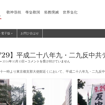
＝電子版＝
お問ひ合はせ
/29】平成二十八年九・二九反中
【9/29】
•
2016年10月10日
•
コメントを受け付けていません
平
成
日十一時より東京都支那大使館近くにおいて、平成二十八年九・二九反中
二
十
八
年
九・
二
九
反
中