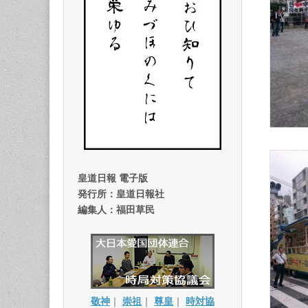
皇道日報 電子版
発行所：皇道日報社
編集人：福田草民
敬神
｜
崇祖
｜
尊皇
｜
時対協