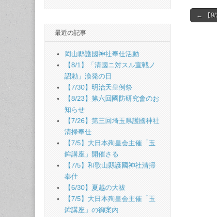
Post
← 【
naviga
最近の記事
岡山縣護國神社奉仕活動
【8/1】「清國ニ対スル宣戦ノ
詔勅」渙発の日
【7/30】明治天皇例祭
【8/23】第六回國防研究會のお
知らせ
【7/26】第三回埼玉県護國神社
清掃奉仕
【7/5】大日本殉皇会主催「玉
鉾講座」開催さる
【7/5】和歌山縣護國神社清掃
奉仕
【6/30】夏越の大祓
【7/5】大日本殉皇会主催「玉
鉾講座」の御案內