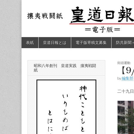
皇道
敬神
｜崇
祖｜
日報
尊皇
｜昭
和八
（防
年創
Skip
Main
表紙
皇道日報とは
電子版寄稿文募集
防共新聞
刊
to
menu
皇道
content
共新
実
践
攘夷
街頭運動
昭和八年創刊 皇道実践 攘夷戦闘
聞）
【9
戦闘
紙
紙
by
編集部
電子
二十九
版