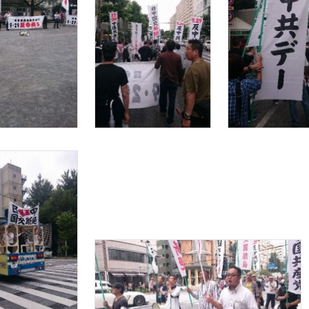
共
デ
ー
東
京
大
会
開
催
さ
れ
る
は