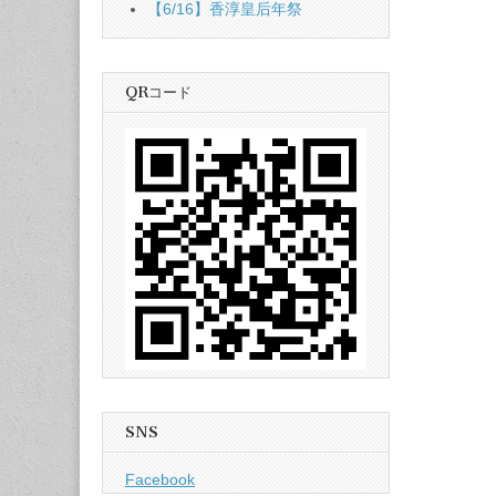
【6/16】香淳皇后年祭
QRコード
SNS
Facebook