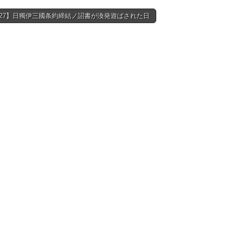
9/27】日獨伊三國条約締結ノ詔書が渙発遊ばされた日
tion