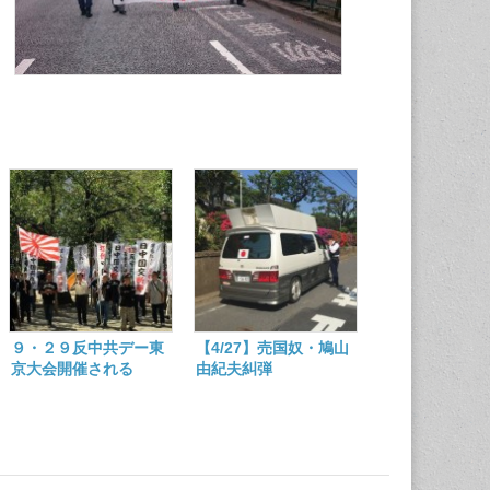
９・２９反中共デー東
【4/27】売国奴・鳩山
京大会開催される
由紀夫糾弾