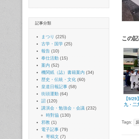
記事分類
まつり
(225)
この記
古学・国学
(25)
報告
(10)
奉仕活動
(15)
案内
(52)
機関紙（誌）書籍案内
(34)
歴史・伝統・文化
(60)
皇道日報記事
(58)
街頭運動
(64)
【9/2
詔
(120)
九・二
講演会・勉強会・会議
(232)
京大会
時對協
(130)
Tags:
邪教
(1)
電子記事
(79)
寄稿文
(7)