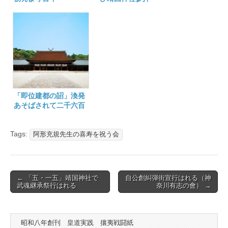
「即位建都の詔」渙発
あそばされて二千六百
七十六年
Tags:
阿形充規先生の喜寿を祝う会
Post
← 「五・一五」靖国神社で
自公創糾弾街宣行はれる（神
武魂継承祭行はれる
奈川有志の會） →
navigation
昭和八年創刊 皇道実践 攘夷戦闘紙