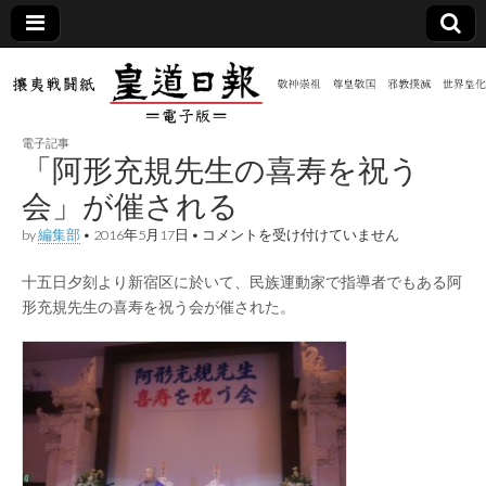
皇道
敬神
｜崇
祖｜
日報
尊皇
電子記事
｜昭
「阿形充規先生の喜寿を祝う
和八
（防
年創
会」が催される
刊
皇道
「阿
by
編集部
•
2016年5月17日
•
コメントを受け付けていません
共新
実
形
践
充
攘夷
十五日夕刻より新宿区に於いて、民族運動家で指導者でもある阿
規
聞）
戦闘
先
形充規先生の喜寿を祝う会が催された。
紙
生
の
電子
喜
寿
を
版
祝
う
会」
が
催