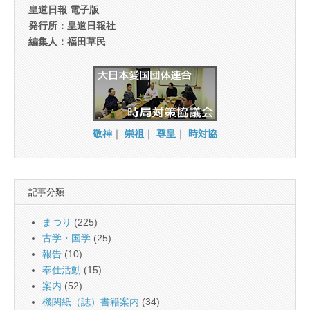
皇道日報 電子版
発行所：皇道日報社
編集人：福田草民
敬神
｜
崇祖
｜
尊皇
｜
時対協
記事分類
まつり
(225)
古学・国学
(25)
報告
(10)
奉仕活動
(15)
案内
(52)
機関紙（誌）書籍案内
(34)