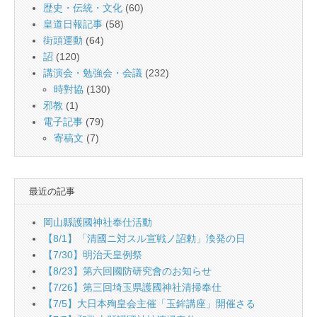
歴史・伝統・文化
(60)
皇道日報記事
(58)
街頭運動
(64)
詔
(120)
講演会・勉強会・会議
(232)
時對協
(130)
邪教
(1)
電子記事
(79)
寄稿文
(7)
最近の記事
岡山縣護國神社奉仕活動
【8/1】「清國ニ対スル宣戦ノ詔勅」渙発の日
【7/30】明治天皇例祭
【8/23】第六回國防研究會のお知らせ
【7/26】第三回埼玉県護國神社清掃奉仕
【7/5】大日本殉皇会主催「玉鉾講座」開催さる