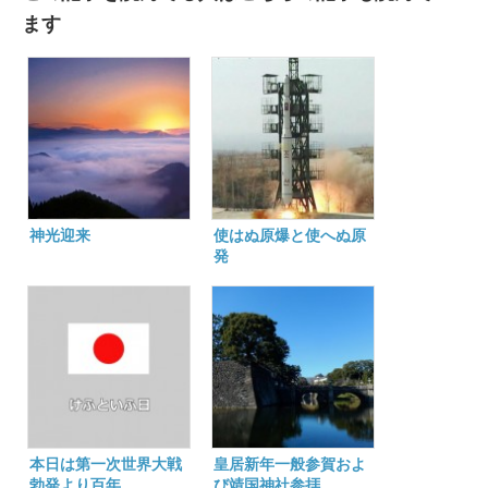
ます
神光迎来
使はぬ原爆と使へぬ原
発
本日は第一次世界大戦
皇居新年一般参賀およ
勃発より百年
び靖国神社参拝