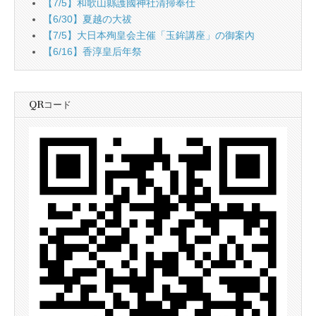
【7/5】和歌山縣護國神社清掃奉仕
【6/30】夏越の大祓
【7/5】大日本殉皇会主催「玉鉾講座」の御案內
【6/16】香淳皇后年祭
QRコード