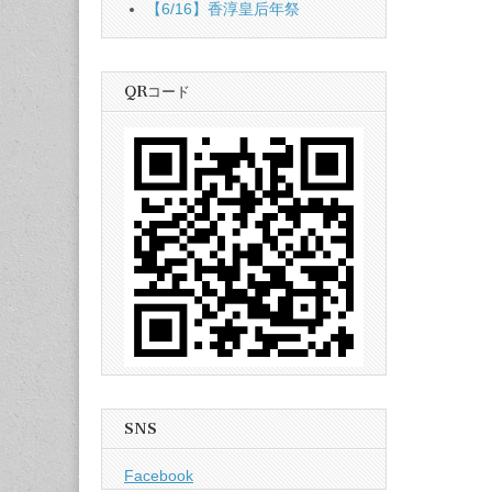
【6/16】香淳皇后年祭
QRコード
SNS
Facebook