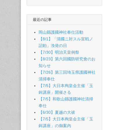
最近の記事
岡山縣護國神社奉仕活動
【8/1】「清國ニ対スル宣戦ノ
詔勅」渙発の日
【7/30】明治天皇例祭
【8/23】第六回國防研究會のお
知らせ
【7/26】第三回埼玉県護國神社
清掃奉仕
【7/5】大日本殉皇会主催「玉
鉾講座」開催さる
【7/5】和歌山縣護國神社清掃
奉仕
【6/30】夏越の大祓
【7/5】大日本殉皇会主催「玉
鉾講座」の御案內