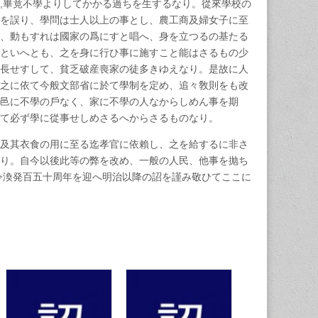
,畢竟不學よりしてかかる過ちを生するなり。從來學校の
を誤り、學問は士人以上の事とし、農工商及婦女子に至
、動もすれは國家の爲にすと唱へ、身を立つるの基たる
といへとも、之を身に行ひ事に施すこと能はさるもの少
長せすして、貧乏破産喪家の徒多きゆえなり。是故に人
之に依て今般文部省に於て學制を定め、追々敎則をも改
邑に不學の戶なく、家に不學の人なからしめん事を期
て必ず學に從事せしめさるへからさるものなり。
及其衣食の用に至る迄孝官に依賴し、之を給するに非さ
り。自今以後此等の弊を改め、一般の人民、他事を抛ち
令渙発百五十周年を迎へ明治以降の詔を謹み敬ひてここに