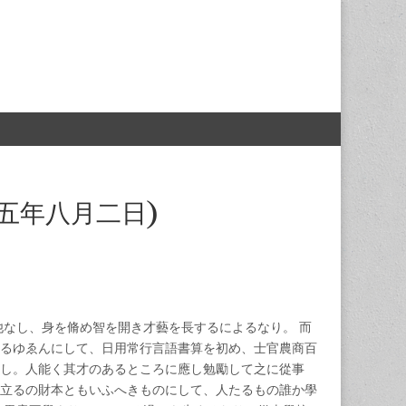
治五年八月二日)
他なし、身を脩め智を開き才藝を長するによるなり。 而
るゆゑんにして、日用常行言語書算を初め、士官農商百
し。人能く其才のあるところに應し勉勵して之に從事
立るの財本ともいふへきものにして、人たるもの誰か學