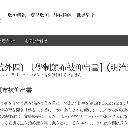
＝電子版＝
お問ひ合はせ
號外四) 〔學制頒布被仰出書] (明
(番
•
2019年1月6日
•
コメントを受け付けていません
號
外
四)
頒布被仰出書
〔學
制
頒
其身を立て其產を治め其業を昌にして,以て其生を遂るゆゑんのものは
布
脩め智を開き才藝を長するは、學にあらされは能はす。是れ學校の設あ
被
仰
び法律政治天文醫療等に至る迄、凡人の營むところの事學あらさるはな
出
して後初て生を治め産を興し業を昌にするを得へし。されは學問は身を
書]