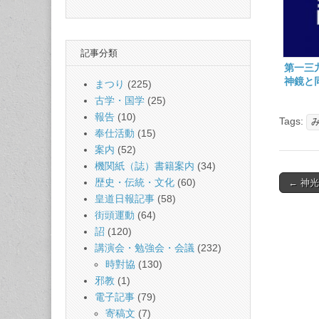
記事分類
第一三
神鏡と
まつり
(225)
ふの宣
古学・国学
(25)
三十日)
報告
(10)
Tags:
奉仕活動
(15)
案内
(52)
機関紙（誌）書籍案内
(34)
Post
歴史・伝統・文化
(60)
← 神
naviga
皇道日報記事
(58)
街頭運動
(64)
詔
(120)
講演会・勉強会・会議
(232)
時對協
(130)
邪教
(1)
電子記事
(79)
寄稿文
(7)