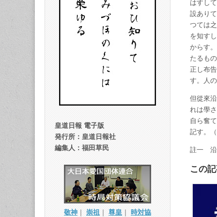
はすして
設ありて
つては之
を知すし
からす。
たるもの
正し布告
す。人の
但從來沿
れは學さ
自ら奮て
皇道日報 電子版
記す。（
発行所：皇道日報社
編集人：福田草民
註一 沿
この記
敬神
｜
崇祖
｜
尊皇
｜
時対協