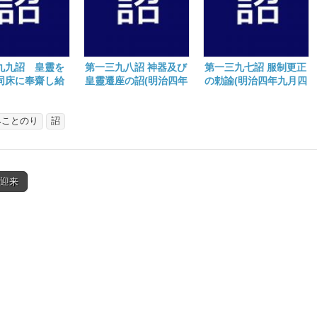
九九詔 皇靈を
第一三九八詔 神器及び
第一三九七詔 服制更正
同床に奉齋し給
皇靈遷座の詔(明治四年
の勅諭(明治四年九月四
命(明治四年九月
九月十四日)
日)
みことのり
詔
光迎来
tion