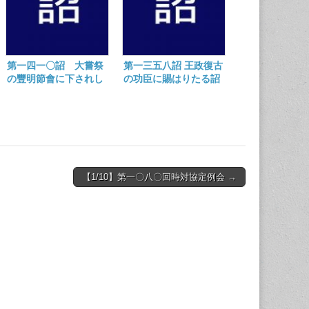
第一四一〇詔 大嘗祭
第一三五八詔 王政復古
の豐明節會に下されし
の功臣に賜はりたる詔
宣命(明治四年十一月十
(明治二年九月二十六日)
八日）
【1/10】第一〇八〇回時対協定例会 →