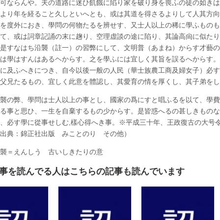
可ならんや。夫の道路に迷ひ飢餓に陷り家を破り身を喪ふの徒の如きは
(明
治
より年を経ること久しといへとも、或は其道を得さるよりして人其方向
五
を度外におき、學問の何物たるを辨せす、又士人以上の稀に學ふものも
年
八
て、或は詞章記誦の末に趜り、空理虚談の途に陷り、其論高尙に似たり
月
是すなはち沿襲（註一）の習弊にして、文明普（あまね）からす才藝の
二
日)
は學はすんはあるヘからす。之を學ふには宜しく其旨を誤るへからす。
は
に及ふへきにつき、自今以後一般の人民（華士族農工商及婦女子）必す
父兄たるもの、宜しく此意を體認し、其愛育の情を厚くし、其子弟をし
襲の弊、學問は士人以上の事とし、國家の爲にすと唱ふるを以て、學費
る事と思ひ、一生を自棄するもの少からす。是皆惑へるの甚しきものな
、必す學に從事せしむ,樣心得へき事。※平成三十年、王政復古の大号
出典：錦正社出版 みことのり その他）
襲＝えんしう 古いしきたりの意
事を読んでる人はこちらの記事も読んでいます