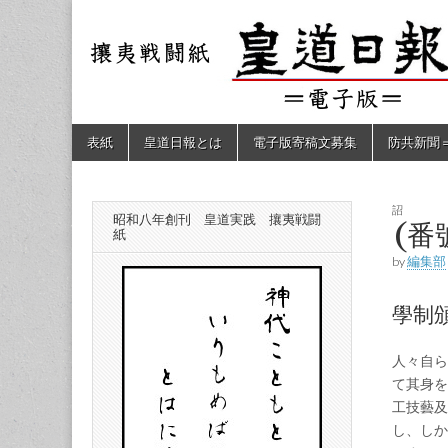
皇道
敬神
｜崇
祖｜
日報
尊皇
｜昭
和八
（防
年創
Skip
Main
表紙
皇道日報とは
電子版寄稿文募集
防共新聞
刊
to
menu
皇道
content
共新
実
践
攘夷
詔
昭和八年創刊 皇道実践 攘夷戦闘
聞）
(番
戦闘
紙
紙
by
編集部
電子
學制
版
人々自ら
て其身を
工技藝及
し、しか