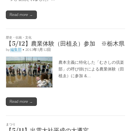
Read more →
歴史・伝統・文化
【5/12】農業体験（田植ゑ）参加 ※栃木県
by
編集部
•
2013年5月12日
農本主義に特化した「むさしの倶楽
部」の呼び掛けによる農業体験（田
植ゑ）に参加 &…
Read more →
まつり
【5/11】出雲大社平成の大遷宮