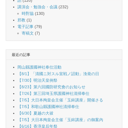
詔
(120)
講演会・勉強会・会議
(232)
時對協
(130)
邪教
(1)
電子記事
(79)
寄稿文
(7)
最近の記事
岡山縣護國神社奉仕活動
【8/1】「清國ニ対スル宣戦ノ詔勅」渙発の日
【7/30】明治天皇例祭
【8/23】第六回國防研究會のお知らせ
【7/26】第三回埼玉県護國神社清掃奉仕
【7/5】大日本殉皇会主催「玉鉾講座」開催さる
【7/5】和歌山縣護國神社清掃奉仕
【6/30】夏越の大祓
【7/5】大日本殉皇会主催「玉鉾講座」の御案內
【6/16】香淳皇后年祭