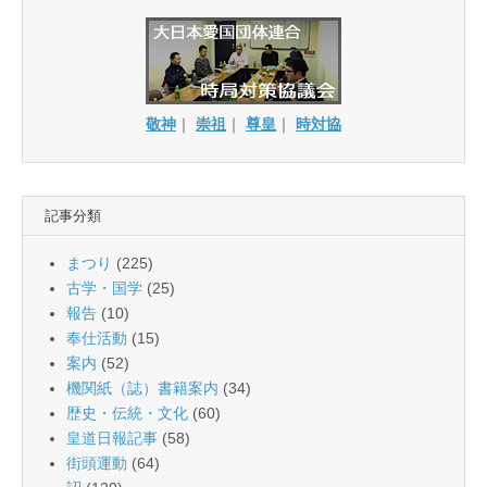
敬神
｜
崇祖
｜
尊皇
｜
時対協
記事分類
まつり
(225)
古学・国学
(25)
報告
(10)
奉仕活動
(15)
案内
(52)
機関紙（誌）書籍案内
(34)
歴史・伝統・文化
(60)
皇道日報記事
(58)
街頭運動
(64)