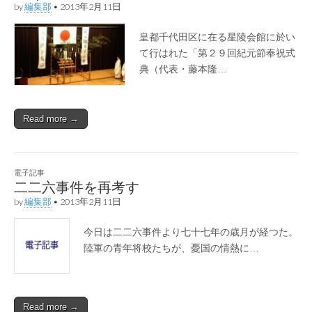
by
編集部
•
2013年2月11日
皇都千代田区に在る星陵会館に於い
て行はれた「第２９回紀元節奉祝式
典（代表・藤本隆…
Read more →
電子記事
二二六事件を再考す
by
編集部
•
2013年2月11日
今日は二二六事件より七十七年の歳月が経つた。
陸軍の青年将校たちが、憂国の情熱に…
Read more →