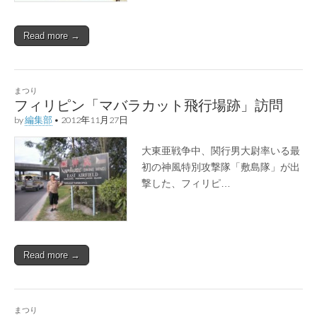
Read more →
まつり
フィリピン「マバラカット飛行場跡」訪問
by
編集部
•
2012年11月27日
大東亜戦争中、関行男大尉率いる最
初の神風特別攻撃隊「敷島隊」が出
撃した、フィリピ…
Read more →
まつり