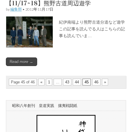
【11/17~18】熊野古道周辺遊学
by
編集部
•
2012年11月17日
紀伊南端より熊野古道分道など遊学
この記事を読んでる人はこちらの記
事も読んでいま…
Read more →
Page 45 of 46
«
1
…
43
44
45
46
»
昭和八年創刊 皇道実践 攘夷戦闘紙