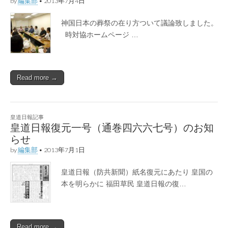
by
編集部
•
2013年7月4日
神国日本の葬祭の在り方ついて議論致しました。
時対協ホームページ …
Read more →
皇道日報記事
皇道日報復元一号（通巻四六六七号）のお知
らせ
by
編集部
•
2013年7月1日
皇道日報（防共新聞）紙名復元にあたり 皇国の
本を明らかに 福田草民 皇道日報の復…
Read more →