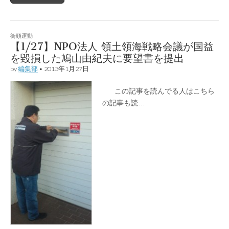
街頭運動
【1/27】NPO法人 領土領海戦略会議が国益
を毀損した鳩山由紀夫に要望書を提出
by
編集部
•
2013年1月27日
この記事を読んでる人はこちら
の記事も読…