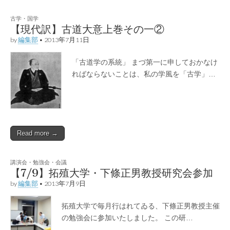
古学・国学
【現代訳】古道大意上巻その一②
by
編集部
•
2013年7月11日
「古道学の系統」 まづ第一に申しておかなけ
ればならないことは、私の学風を「古学」…
Read more →
講演会・勉強会・会議
【7/9】拓殖大学・下條正男教授研究会参加
by
編集部
•
2013年7月9日
拓殖大学で毎月行はれてゐる、下條正男教授主催
の勉強会に参加いたしました。 この研…