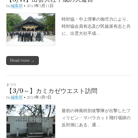
by
編集部
•
2013年5月11日
時対協・中上理事の御尽力により、
時対協会員有志及び民族派有志と共
に、出雲大社平成…
Read more →
まつり
【3/9～】カミカゼウエスト訪問
by
編集部
•
2013年3月9日
最初の神風特別攻撃隊が出撃したフ
ィリピン・マバラカット飛行場跡の
反対側にある、通…