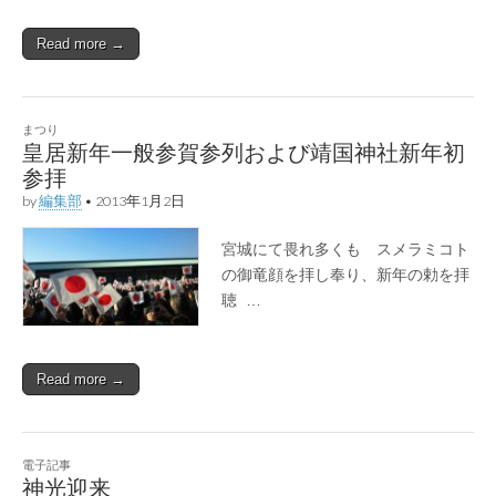
Read more →
まつり
皇居新年一般参賀参列および靖国神社新年初
参拝
by
編集部
•
2013年1月2日
宮城にて畏れ多くも スメラミコト
の御竜顔を拝し奉り、新年の勅を拝
聴 …
Read more →
電子記事
神光迎来