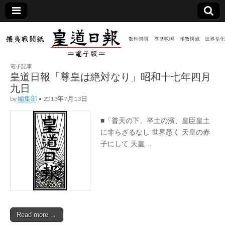
皇道
敬神
｜崇
祖｜
日報
尊皇
電子記事
｜昭
皇道日報「尊皇は絶対なり」昭和十七年四月
和八
九日
（防
年創
刊
by
編集部
•
2013年7月13日
皇道
共新
実
践
■「普天の下、卒土の濱、皇臣皇土
攘夷
に非らざるなし 世界悉く 天皇の赤
聞）
戦闘
子にして 天皇…
紙
電子
版
Read more →