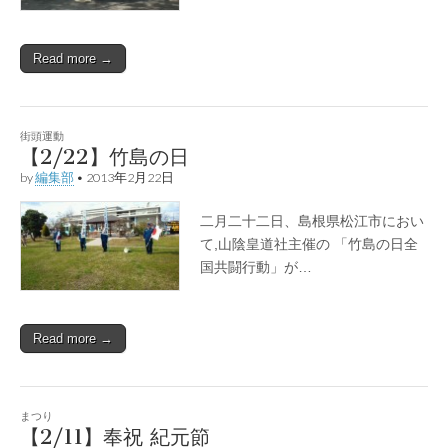
Read more →
街頭運動
【2/22】竹島の日
by
編集部
•
2013年2月22日
二月二十二日、島根県松江市におい
て,山陰皇道社主催の 「竹島の日全
国共闘行動」が…
Read more →
まつり
【2/11】奉祝 紀元節