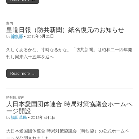
案内
皇道日報（防共新聞）紙名復元のお知らせ
by
編集部
•
2013年6月25日
久しくあるかな、寸時なるかな。「防共新聞」は昭和二十四年発
刊し爾来六十五年を迎へ…
Read more →
時對協
,
案内
大日本愛国団体連合 時局対策協議会ホームペ
ージ開設
by
福田草民
•
2013年6月1日
大日本愛国団体連合 時局対策協議会（時対協）の公式ホームペ
ージが公開されました。…