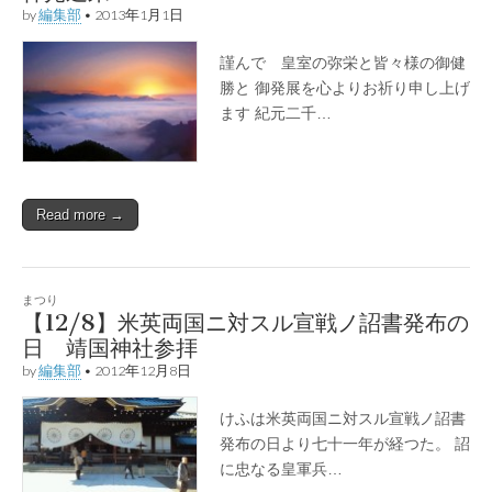
by
編集部
•
2013年1月1日
謹んで 皇室の弥栄と皆々様の御健
勝と 御発展を心よりお祈り申し上げ
ます 紀元二千…
Read more →
まつり
【12/8】米英両国ニ対スル宣戦ノ詔書発布の
日 靖国神社参拝
by
編集部
•
2012年12月8日
けふは米英両国ニ対スル宣戦ノ詔書
発布の日より七十一年が経つた。 詔
に忠なる皇軍兵…