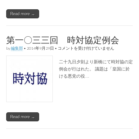
會
は
Read more →
第一〇三三回 時対協定例会
第
by
編集部
•
2014年9月29日
•
コメントを受け付けていません
一
〇
二十九日夕刻より新橋にて時対協の定
三
三
例会が行はれた。 議題は「皇国に於
回
ける悪党の役…
時
対
協
定
例
会
は
Read more →