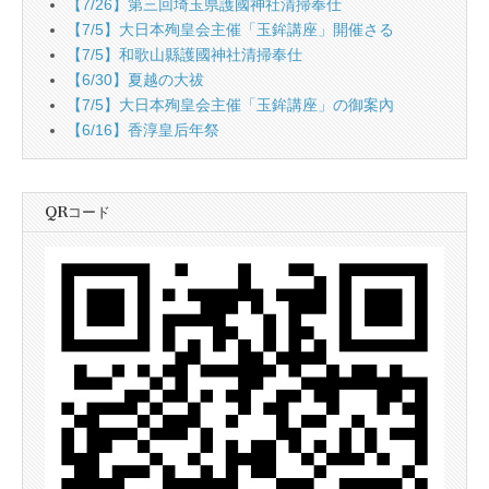
【7/26】第三回埼玉県護國神社清掃奉仕
【7/5】大日本殉皇会主催「玉鉾講座」開催さる
【7/5】和歌山縣護國神社清掃奉仕
【6/30】夏越の大祓
【7/5】大日本殉皇会主催「玉鉾講座」の御案內
【6/16】香淳皇后年祭
QRコード