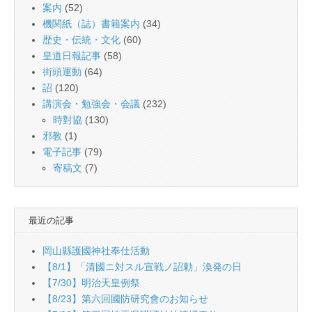
案内
(52)
機関紙（誌）書籍案内
(34)
歴史・伝統・文化
(60)
皇道日報記事
(58)
街頭運動
(64)
詔
(120)
講演会・勉強会・会議
(232)
時對協
(130)
邪教
(1)
電子記事
(79)
寄稿文
(7)
最近の記事
岡山縣護國神社奉仕活動
【8/1】「清國ニ対スル宣戦ノ詔勅」渙発の日
【7/30】明治天皇例祭
【8/23】第六回國防研究會のお知らせ