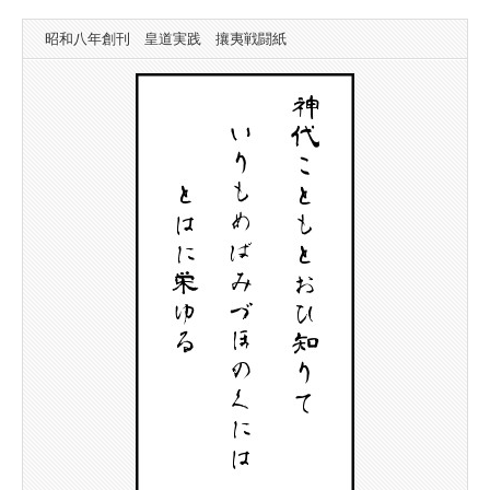
昭和八年創刊 皇道実践 攘夷戦闘紙