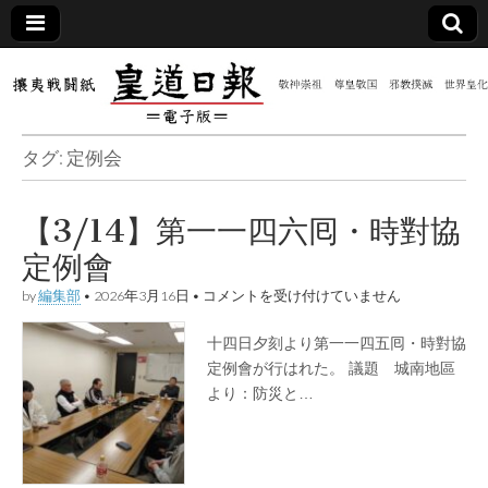
皇道
敬神
｜崇
祖｜
日報
尊皇
タグ:
定例会
｜昭
和八
（防
年創
刊
【3/14】第一一四六囘・時對協
皇道
共新
実
定例會
践
攘夷
聞）
【3/14】
戦闘
by
編集部
•
2026年3月16日
•
コメントを受け付けていません
第
紙
一
十四日夕刻より第一一四五囘・時對協
電子
一
四
定例會が行はれた。 議題 城南地區
六
より：防災と…
版
囘・
時
對
協
定
例