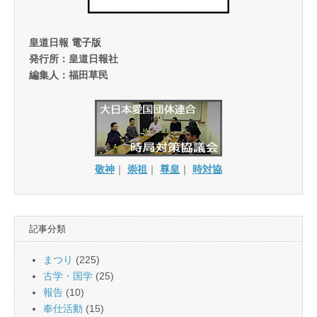
皇道日報 電子版
発行所：皇道日報社
編集人：福田草民
敬神
｜
崇祖
｜
尊皇
｜
時対協
記事分類
まつり
(225)
古学・国学
(25)
報告
(10)
奉仕活動
(15)