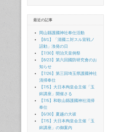
最近の記事
岡山縣護國神社奉仕活動
【8/1】「清國ニ対スル宣戦ノ
詔勅」渙発の日
【7/30】明治天皇例祭
【8/23】第六回國防研究會のお
知らせ
【7/26】第三回埼玉県護國神社
清掃奉仕
【7/5】大日本殉皇会主催「玉
鉾講座」開催さる
【7/5】和歌山縣護國神社清掃
奉仕
【6/30】夏越の大祓
【7/5】大日本殉皇会主催「玉
鉾講座」の御案內