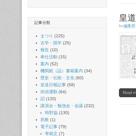
皇
記事分類
by
編集部
まつり
(225)
古学・国学
(25)
報告
(10)
奉仕活動
(15)
案内
(52)
機関紙（誌）書籍案内
(34)
歴史・伝統・文化
(60)
皇道日報記事
(58)
街頭運動
(64)
Read 
詔
(120)
講演会・勉強会・会議
(232)
時對協
(130)
邪教
(1)
電子記事
(79)
寄稿文
(7)