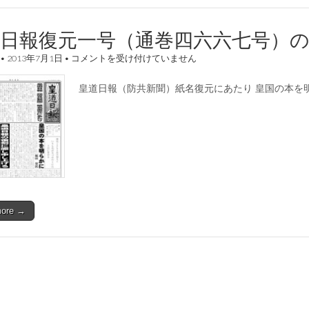
筋
塩
尻
道日報復元一号（通巻四六六七号）
市・
平
皇
•
2013年7月1日
•
コメントを受け付けていません
澤
道
次
日
郎
皇道日報（防共新聞）紙名復元にあたり 皇国の本を明
報
は
復
元
一
号
（通
巻
四
六
六
七
more →
号）
の
お
知
ら
せ
は