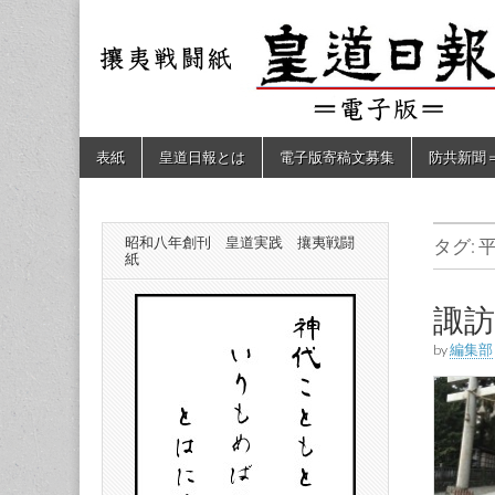
皇道
敬神
｜崇
祖｜
日報
尊皇
｜昭
和八
（防
年創
Skip
Main
表紙
皇道日報とは
電子版寄稿文募集
防共新聞
刊
to
menu
皇道
content
共新
実
践
攘夷
昭和八年創刊 皇道実践 攘夷戦闘
タグ:
聞）
戦闘
紙
紙
電子
諏訪
by
編集部
版