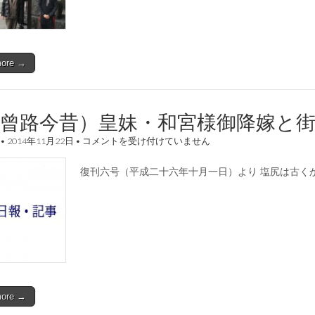
跡
巡
り
は
more →
木曾路今昔）皇妹・和宮様御降嫁と
（木
•
2014年11月22日
•
コメントを受け付けていません
曾
路
復刊六号（平成二十六年十月一日）より 塩尻は古く
今
昔）
皇
妹・
和
宮
様
御
降
嫁
と
more →
街
道