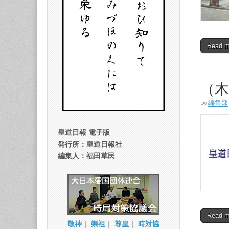
Read 
（
by
編集部
皇道日報 電子版
発行所：皇道日報社
編集人：福田草民
Read 
敬神
｜
崇祖
｜
尊皇
｜
時対協