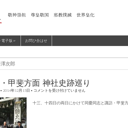
＝電子版＝
お問ひ合はせ
平澤次郎
・甲斐方面 神社史跡巡り
諏
•
2014年12月15日
•
コメントを受け付けていません
訪・
甲
十三、十四日の両日にかけて同憂同志と諏訪・甲斐
斐
方
面
神
社
史