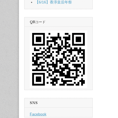
【6/16】香淳皇后年祭
QRコード
SNS
Facebook