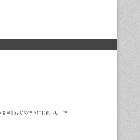
穀を皇祖はじめ神々にお供へし，神…