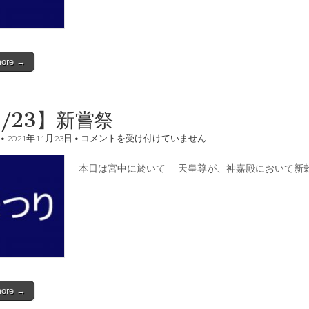
more →
1/23】新嘗祭
【11/23】
•
2021年11月23日
•
コメントを受け付けていません
新
嘗
本日は宮中に於いて 天皇尊が、神嘉殿において新
祭
は
more →