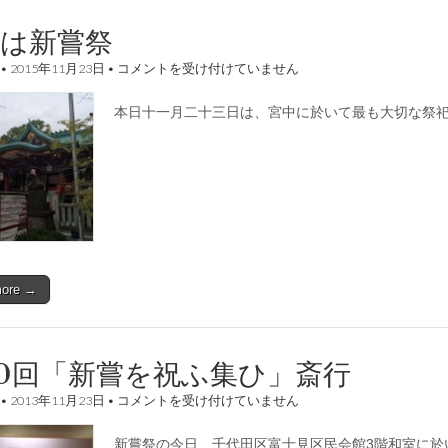
日は新嘗祭
本
•
2015年11月23日
•
コメントを受け付けていません
日
は
本日十一月二十三日は、宮中に於いて最も大切な祭
新
嘗
祭
は
more →
0回「新嘗を祝ふ集ひ」斎行
第
•
2013年11月23日
•
コメントを受け付けていません
30
回
新嘗祭の今日、千代田区富士見区民会館3階和室に於
「新