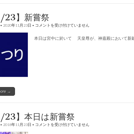
1/23】新嘗祭
【11/23】
•
2020年11月23日
•
コメントを受け付けていません
新
嘗
本日は宮中に於いて 天皇尊が、神嘉殿において新
祭
は
more →
1/23】本日は新嘗祭
【11/23】
•
2018年11月23日
•
コメントを受け付けていません
本
日