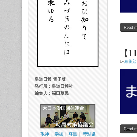
Read 
【1
by
編集部
皇道日報 電子版
発行所：皇道日報社
編集人：福田草民
Read 
敬神
｜
崇祖
｜
尊皇
｜
時対協