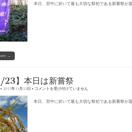
本日、宮中に於いて最も大切な祭祀である新嘗祭が
は
新
嘗
祭
は
more →
1/23】本日は新嘗祭
【11/23】
•
2017年11月23日
•
コメントを受け付けていません
本
日
本日、宮中に於いて最も大切な祭祀である新嘗祭が
は
新
嘗
祭
は