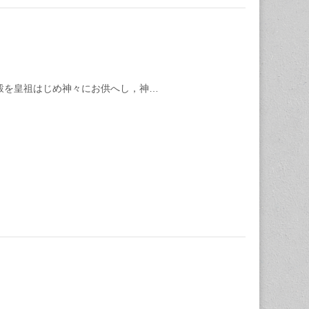
穀を皇祖はじめ神々にお供へし，神…