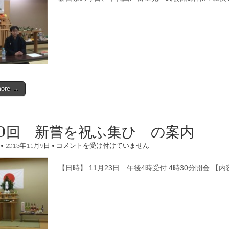
嘗
を
祝
ふ
集
ひ」
斎
行
は
more →
0回 新嘗を祝ふ集ひ の案内
第
•
2013年11月9日
•
コメントを受け付けていません
30
回
【日時】 11月23日 午後4時受付 4時30分開会 【
新
嘗
を
祝
ふ
集
ひ
の