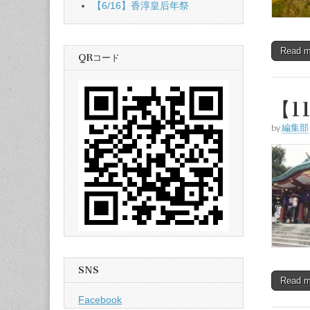
【6/16】香淳皇后年祭
Read 
QRコード
【1
by
編集部
SNS
Read 
Facebook