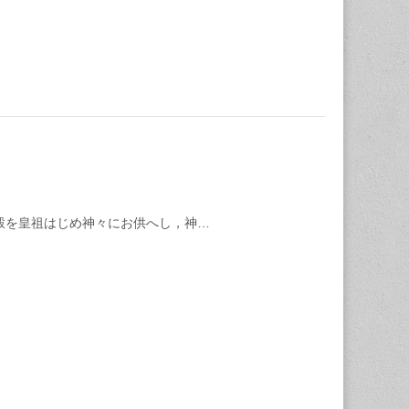
穀を皇祖はじめ神々にお供へし，神…