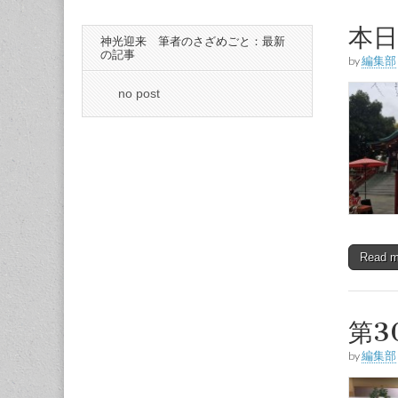
本
神光迎来 筆者のさざめごと：最新
の記事
by
編集部
no post
Read 
第3
by
編集部