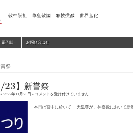
＝電子版＝
お問ひ合はせ
新嘗祭
1/23】新嘗祭
【11/23】
•
2022年11月23日
•
コメントを受け付けていません
新
嘗
本日は宮中に於いて 天皇尊が、神嘉殿において新
祭
は