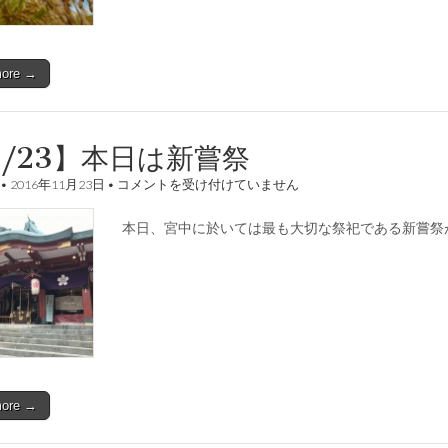
more →
1/23】本日は新嘗祭
【11/23】
•
2016年11月23日
•
コメントを受け付けていません
本
日
本日、宮中に於いては最も大切な祭祀である新嘗祭
は
新
嘗
祭
は
more →