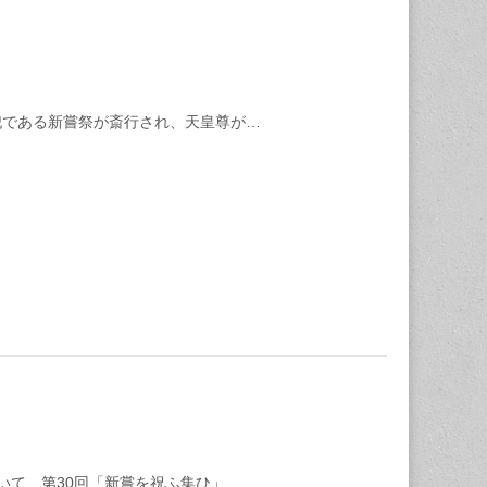
祀である新嘗祭が斎行され、天皇尊が…
いて、第30回「新嘗を祝ふ集ひ」…