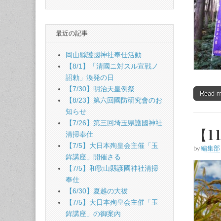
最近の記事
岡山縣護國神社奉仕活動
【8/1】「清國ニ対スル宣戦ノ
詔勅」渙発の日
【7/30】明治天皇例祭
Read 
【8/23】第六回國防研究會のお
知らせ
【7/26】第三回埼玉県護國神社
【1
清掃奉仕
【7/5】大日本殉皇会主催「玉
by
編集部
鉾講座」開催さる
【7/5】和歌山縣護國神社清掃
奉仕
【6/30】夏越の大祓
【7/5】大日本殉皇会主催「玉
鉾講座」の御案內