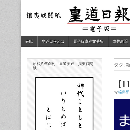
皇道
敬神
｜崇
祖｜
日報
尊皇
｜昭
和八
（防
年創
Skip
Main
表紙
皇道日報とは
電子版寄稿文募集
防共新聞
刊
to
menu
皇道
content
共新
実
践
攘夷
昭和八年創刊 皇道実践 攘夷戦闘
タグ:
聞）
戦闘
紙
紙
電子
【1
by
編集部
版