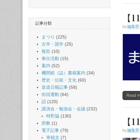
【1
記事分類
by
編集部
まつり
(225)
古学・国学
(25)
報告
(10)
奉仕活動
(15)
案内
(52)
機関紙（誌）書籍案内
(34)
歴史・伝統・文化
(60)
皇道日報記事
(58)
街頭運動
(64)
Read 
詔
(120)
講演会・勉強会・会議
(232)
時對協
(130)
【1
邪教
(1)
by
編集部
電子記事
(79)
寄稿文
(7)